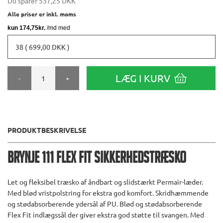
Du sparer
537,25 DKK
Alle priser er inkl. moms
38 ( 699,00 DKK )
LÆG I KURV
-
+
PRODUKTBESKRIVELSE
Brynje 111 Flex Fit Sikkerhedstræsko
Let og fleksibel træsko af åndbart og slidstærkt Permair-læder.
Med blød vristpolstring for ekstra god komfort. Skridhæmmende
og stødabsorberende ydersål af PU. Blød og stødabsorberende
Flex Fit indlægssål der giver ekstra god støtte til svangen. Med