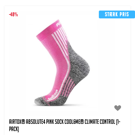
-48%
Stærk pris
AIRTOX® Absolute4 Pink Sock Cool&Me® climate control (1-
pack)