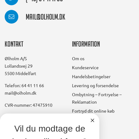
mail@olholm.dk
Kontakt
Information
Ølholm A/S
Om os
Lollandsvej 29
Kundeservice
5500 Middelfart
Handelsbetingelser
Telefon: 64 41 11 66
Levering og forsendelse
mail@olholm.dk
Ombytning – Fortryelse –
Reklamation
CVR-nummer: 47475910
Fortryd dit online køb
Konto
linkedin
Vil du modtage de
square
Opret kundekonto