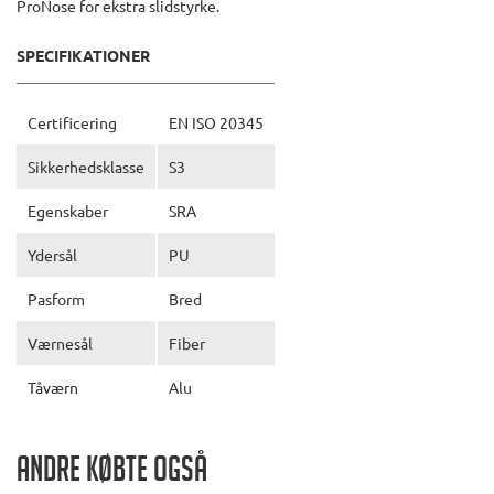
ProNose for ekstra slidstyrke.
SPECIFIKATIONER
Certificering
EN ISO 20345
Sikkerhedsklasse
S3
Egenskaber
SRA
Ydersål
PU
Pasform
Bred
Værnesål
Fiber
Tåværn
Alu
Andre købte også