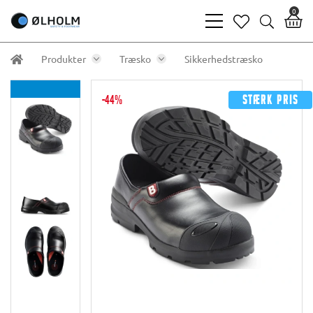
0
bars
heart
search
light
light
light
Produkter
Træsko
Sikkerhedstræsko
-44%
Stærk pris