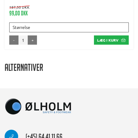
187,50 DKK
99,00 DKK
Størrelse
-
+
LÆG I KURV
Alternativer
(+45) 64 41 11 66