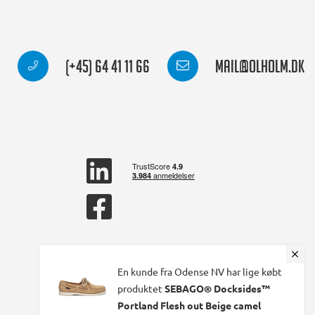
(+45) 64 41 11 66
mail@olholm.dk
linkedin
square
facebook
square
En kunde fra Odense NV har lige købt
produktet
SEBAGO® Docksides™
Portland Flesh out Beige camel