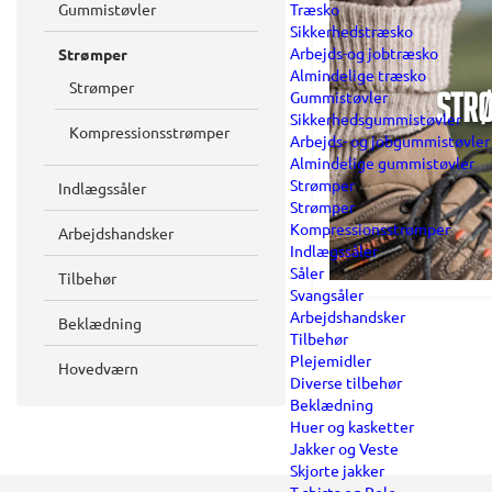
Gummistøvler
Træsko
Sikkerhedstræsko
Arbejds-og jobtræsko
Strømper
Almindelige træsko
Strømper
Gummistøvler
Str
Sikkerhedsgummistøvler
Kompressionsstrømper
Arbejds- og jobgummistøvler
Almindelige gummistøvler
Strømper
Indlægssåler
Strømper
Kompressionsstrømper
Arbejdshandsker
Indlægssåler
Såler
Tilbehør
Svangsåler
Arbejdshandsker
Beklædning
Tilbehør
Plejemidler
Hovedværn
Diverse tilbehør
Beklædning
Huer og kasketter
Jakker og Veste
Skjorte jakker