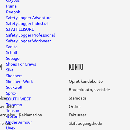
Oxypas
Puma
Reebok
Safety Jogger Adventure
Safety Jogger Industral
SJ ATHLEISURE
Safety Jogger Professional
Safety Jogger Workwear
Sanita
Scholl
Sebago
Shoes For Crews
n
Konto
Sika
Skechers
Opret kundekonto
Skechers Work
Sockwell
Brugerkonto, startside
Sprox
lser
Stamdata
SOUTH WEST
Tranemo
rsendelse
Ordrer
Tenson
rtryelse – Reklamation
Fakturaer
Tretorn
Under Armour
ine køb
Skift adgangskode
Uvex