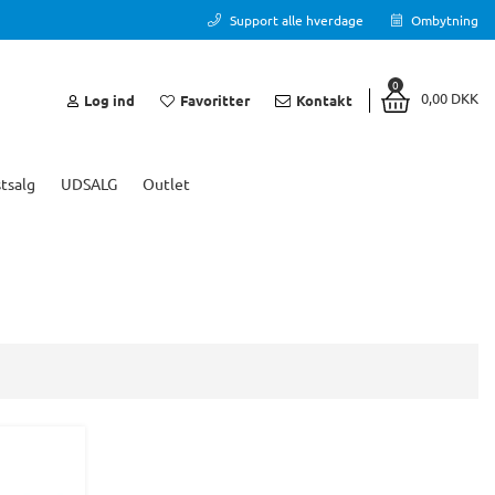
Support alle hverdage
Ombytning
0
0,00 DKK
Log ind
Favoritter
Kontakt
tsalg
UDSALG
Outlet