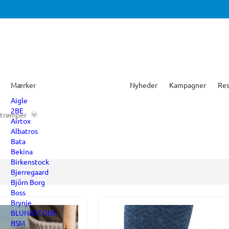
Mærker
Nyheder
Kampagner
Res
Aigle
2BE
Strømper
Airtox
Albatros
Bata
Bekina
Birkenstock
Bjerregaard
Björn Borg
Boss
Brynje
BLUNDSTONE
BSM