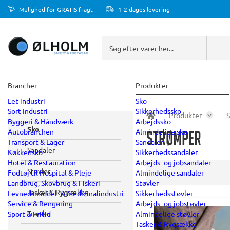
Mulighed for GRATIS fragt
1-2 dages levering
Brancher
Produkter
Let industri
Sko
Sort Industri
Sikkerhedssko
Produkter
Byggeri & Håndværk
Arbejdssko
Sko
Autobranchen
Almindelige sko
Strømper
Transport & Lager
Sandaler
Sandaler
Køkkensko
Sikkerhedssandaler
Hotel & Restauration
Arbejds- og jobsandaler
Støvler
Fodtøj til Hospital & Pleje
Almindelige sandaler
Landbrug, Skovbrug & Fiskeri
Støvler
Tasker & Rygsække
Levnedsmiddel- & Medicinalindustri
Sikkerhedsstøvler
Service & Rengøring
Arbejds- og jobstøvler
Træsko
Sport & Fritid
Almindelige støvler
Tasker & Rygsække