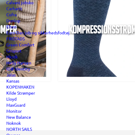
Calvani jobsko
Carhartt
Cofra
Dunlop
Elten
ømper
Kompressionsstrø
Euro-Dan job-og sikkerhedsfodtøj
FRISTADS
Green Comfort
Grisport
Hksdk
Helly Hansen
ID® Identity
Jalas
Kansas
KOPENHAKEN
Kilde Strømper
Lloyd
MaxGuard
Monitor
New Balance
Noknok
NORTH SAILS