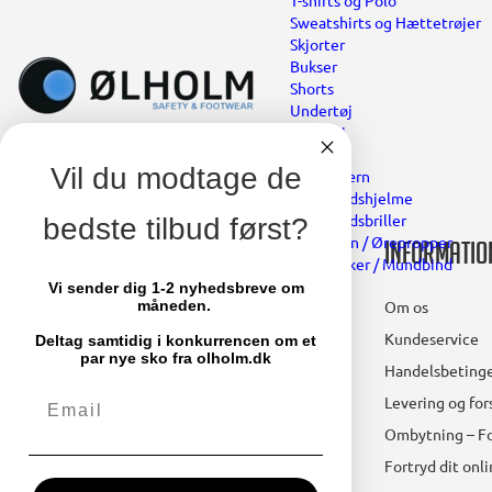
T-shirts og Polo
Sweatshirts og Hættetrøjer
Skjorter
Bukser
Shorts
Undertøj
Regntøj
Bælter
Vil du modtage de
Hovedværn
Sikkerhedshjelme
Sikkerhedsbriller
bedste tilbud først?
Høreværn / Ørepropper
Kontakt
Informatio
Støvmasker / Mundbind
Vi sender dig 1-2 nyhedsbreve om
Ølholm A/S
Om os
måneden.
Lollandsvej 29
Kundeservice
Deltag samtidig i konkurrencen om et
5500 Middelfart
par nye sko fra olholm.dk
Handelsbetinge
Email
Telefon: 64 41 11 66
Levering og fo
mail@olholm.dk
Ombytning – Fo
Fortryd dit onl
CVR-nummer: 47475910