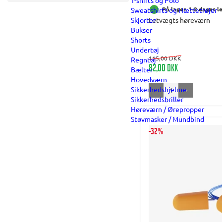
T-shirts og Polo
På lager. 1-2 dages l
Sweatshirts og Hættetrøjer
Letvægts høreværn
Skjorter
Bukser
Shorts
Undertøj
115,00 DKK
Regntøj
82,00 DKK
Bælter
Hovedværn
Sikkerhedshjelme
-
+
Sikkerhedsbriller
Høreværn / Ørepropper
Støvmasker / Mundbind
-32%