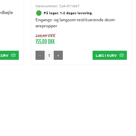
Varenummer:
SJA-011667
edbøjle
På lager. 1-2 dages levering.
Engangs- og langsom-restituerende skum-
ørepropper
230,00 DKK
155,00 DKK
-
+
 KURV
LÆG I KURV