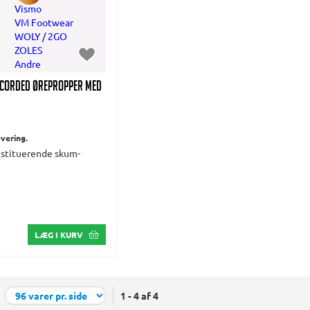
Vismo
VM Footwear
WOLY / 2GO
ZOLES
Andre
Corded Ørepropper med
evering.
estituerende skum-
LÆG I KURV
1 - 4 af 4