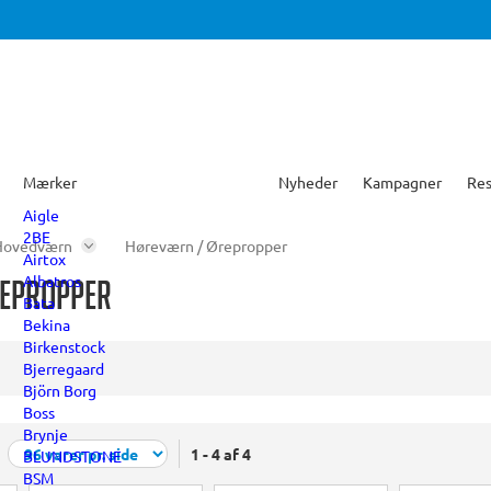
Mærker
Nyheder
Kampagner
Res
Aigle
2BE
Hovedværn
Høreværn / Ørepropper
Airtox
Albatros
repropper
Bata
Bekina
Birkenstock
Bjerregaard
Björn Borg
Boss
Brynje
1 - 4 af 4
BLUNDSTONE
BSM