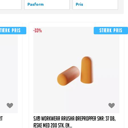
Pasform
Pris
Vis alle
lyethylen - Pandebånd Metal - Puder PVC (1)
Almindelig (8)
-
tærk pris
-33%
Stærk pris
ethanskum (5)
Vælg
lyethylen - Pandebånd Metal - Puder PVC (2)
rt
SJ® WORKWEAR Arusha Ørepropper SNR: 37 dB,
æske med 200 stk. EN...