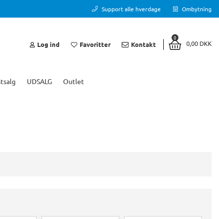
Support alle hverdage
Ombytning
0
0,00 DKK
Log ind
Favoritter
Kontakt
tsalg
UDSALG
Outlet