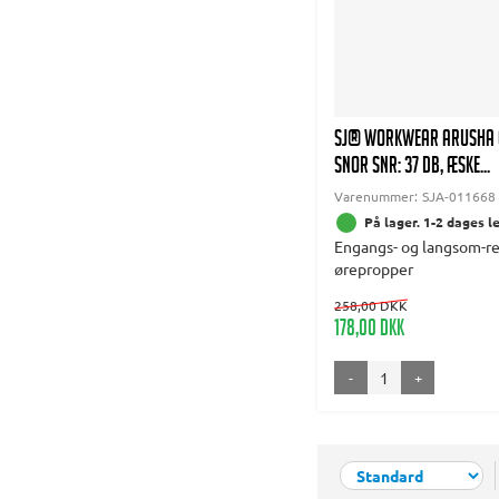
SJ® WORKWEAR Arusha 
snor SNR: 37 dB, æske...
Varenummer:
SJA-011668
På lager. 1-2 dages l
Engangs- og langsom-r
ørepropper
258,00 DKK
178,00 DKK
-
+