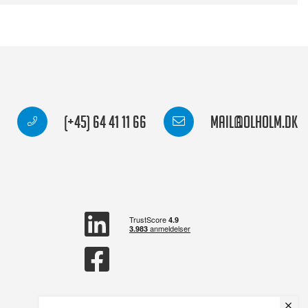
(+45) 64 41 11 66
mail@olholm.dk
linkedin
square
facebook
square