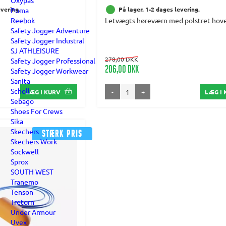
Oxypas
evering.
På lager. 1-2 dages levering.
Puma
Letvægts høreværn med polstret hov
Reebok
Safety Jogger Adventure
Safety Jogger Industral
SJ ATHLEISURE
278,00 DKK
Safety Jogger Professional
206,00 DKK
Safety Jogger Workwear
Sanita
Scholl
-
+
LÆG I KURV
LÆG I
Sebago
Shoes For Crews
Sika
Skechers
Stærk pris
Skechers Work
Sockwell
Sprox
SOUTH WEST
Tranemo
Tenson
Tretorn
Under Armour
Uvex