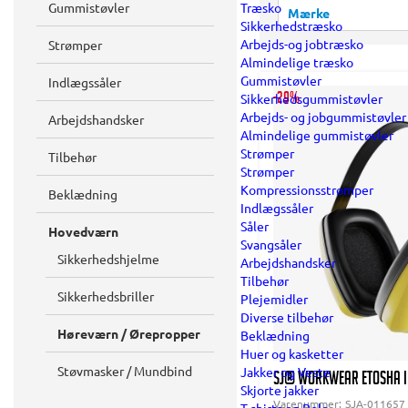
Gummistøvler
Træsko
Mærke
Sikkerhedstræsko
Arbejds-og jobtræsko
Strømper
Vis alle
Almindelige træsko
Gummistøvler
Indlægssåler
SJ WORKWEAR (
Sikkerhedsgummistøvler
-29%
Arbejds- og jobgummistøvler
Arbejdshandsker
Almindelige gummistøvler
Strømper
Tilbehør
Strømper
Kompressionsstrømper
Beklædning
Indlægssåler
Såler
Hovedværn
Svangsåler
Sikkerhedshjelme
Arbejdshandsker
Tilbehør
Sikkerhedsbriller
Plejemidler
Diverse tilbehør
Høreværn / Ørepropper
Beklædning
Huer og kasketter
Støvmasker / Mundbind
Jakker og Veste
SJ® WORKWEAR Etosha I
Skjorte jakker
Varenummer:
SJA-011657