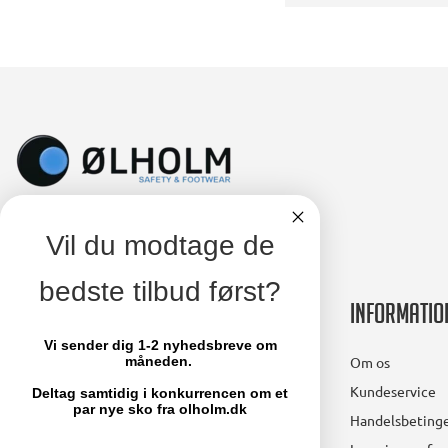
Vil du modtage de
bedste tilbud først?
Kontakt
Informatio
Vi sender dig 1-2 nyhedsbreve om
Ølholm A/S
Om os
måneden.
Lollandsvej 29
Kundeservice
Deltag samtidig i konkurrencen om et
5500 Middelfart
par nye sko fra olholm.dk
Handelsbetinge
Email