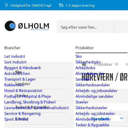
Mulighed for GRATIS fragt
1-2 dages levering
Brancher
Produkter
Let industri
Sko
Sort Industri
Sikkerhedssko
Produkter
Byggeri & Håndværk
Arbejdssko
Sko
Autobranchen
Almindelige sko
Høreværn / Ø
Transport & Lager
Sandaler
Sandaler
Køkkensko
Sikkerhedssandaler
Hotel & Restauration
Arbejds- og jobsandaler
Støvler
Fodtøj til Hospital & Pleje
Almindelige sandaler
Landbrug, Skovbrug & Fiskeri
Støvler
Tasker & Rygsække
Levnedsmiddel- & Medicinalindustri
Sikkerhedsstøvler
Service & Rengøring
Arbejds- og jobstøvler
Træsko
Sport & Fritid
Almindelige støvler
Tasker & Rygsække