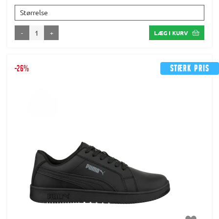
Størrelse
-
+
LÆG I KURV
-26%
Stærk pris