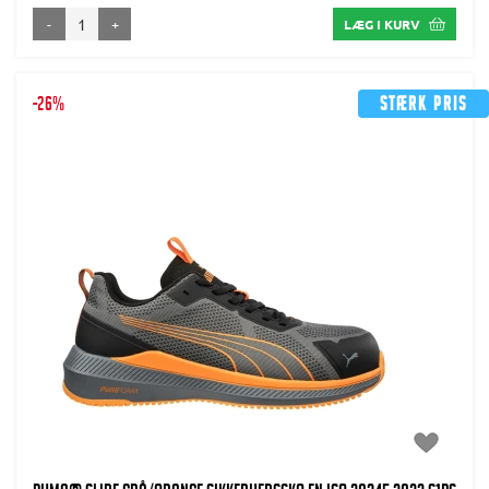
-
+
LÆG I KURV
-26%
Stærk pris