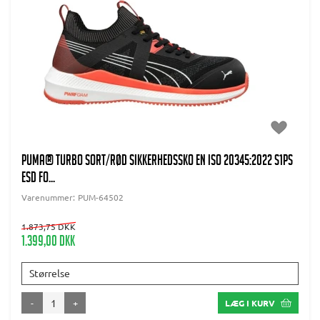
PUMA® Turbo Sort/rød Sikkerhedssko EN ISO 20345:2022 S1PS
ESD FO...
Varenummer:
PUM-64502
1.873,75 DKK
1.399,00 DKK
Størrelse
-
+
LÆG I KURV