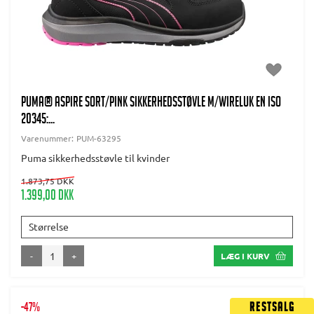
PUMA® Aspire Sort/pink Sikkerhedsstøvle m/wireluk EN ISO
20345:...
Varenummer:
PUM-63295
Puma sikkerhedsstøvle til kvinder
1.873,75 DKK
1.399,00 DKK
Størrelse
-
+
LÆG I KURV
-47%
Restsalg