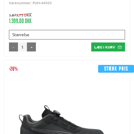
Varenummer:
PUM-64503
1.873,75 DKK
1.399,00 DKK
Størrelse
-
+
LÆG I KURV
-26%
Stærk pris