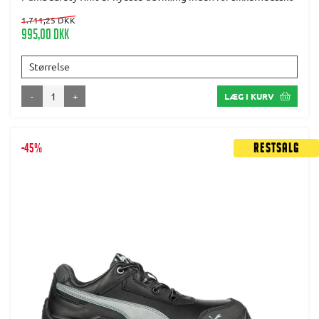
1.711,25 DKK
995,00 DKK
Størrelse
-
+
LÆG I KURV
-45%
Restsalg