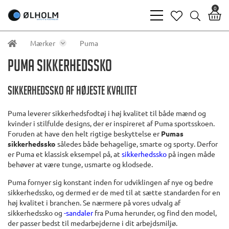
0
bars
heart
search
light
light
light
Mærker
Puma
PUMA SIKKERHEDSSKO
Sikkerhedssko af højeste kvalitet
Puma leverer sikkerhedsfodtøj i høj kvalitet til både mænd og
kvinder i stilfulde designs, der er inspireret af Puma sportsskoen.
Foruden at have den helt rigtige beskyttelse er
Pumas
sikkerhedssko
således både behagelige, smarte og sporty. Derfor
er Puma et klassisk eksempel på, at
sikkerhedssko
på ingen måde
behøver at være tunge, usmarte og klodsede.
Puma fornyer sig konstant inden for udviklingen af nye og bedre
sikkerhedssko, og dermed er de med til at sætte standarden for en
høj kvalitet i branchen. Se nærmere på vores udvalg af
sikkerhedssko og
-sandaler
fra Puma herunder, og find den model,
der passer bedst til medarbejderne i dit arbejdsmiljø.