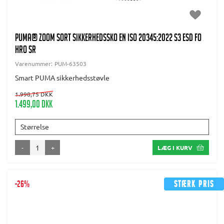
PUMA® Zoom Sort Sikkerhedssko EN ISO 20345:2022 S3 ESD FO
HRO SR
Varenummer:
PUM-63503
Smart PUMA sikkerhedsstøvle
1.998,75 DKK
1.499,00 DKK
Størrelse
-
+
LÆG I KURV
-26%
Stærk pris