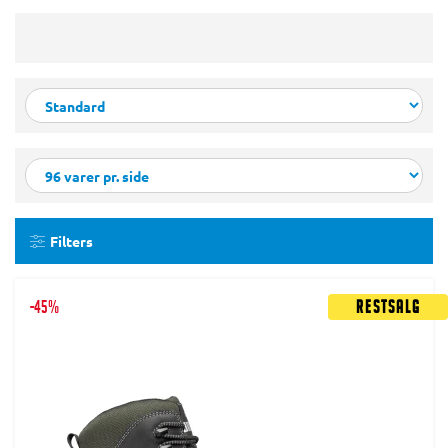
Filters
-45%
Restsalg