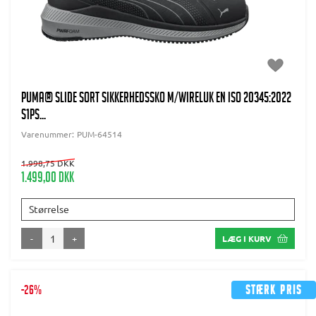
PUMA® Slide Sort Sikkerhedssko m/wireluk EN ISO 20345:2022
S1PS...
Varenummer:
PUM-64514
1.998,75 DKK
1.499,00 DKK
Størrelse
-
+
LÆG I KURV
-26%
Stærk pris