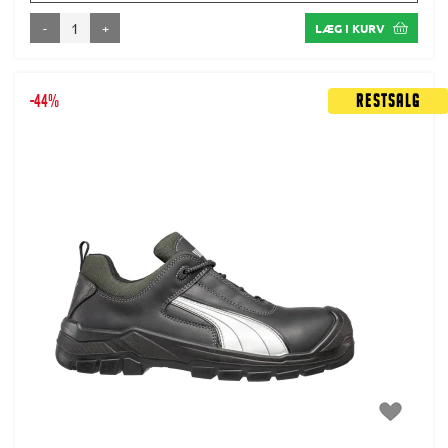
-
+
LÆG I KURV
-44%
Restsalg