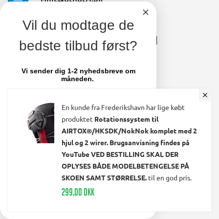
Vil du modtage de
Kontakt
Information
bedste tilbud først?
Ølholm A/S
Om os
Vi sender dig 1-2 nyhedsbreve om
Lollandsvej 29
Kundeservice
måneden.
5500 Middelfart
Handelsbetingelser
Deltag samtidig i konkurrencen om et
par nye sko fra olholm.dk
Telefon: 64 41 11 66
Levering og forsendelse
En kunde fra Frederikshavn har lige købt
mail@olholm.dk
produktet
Rotationssystem til
Ombytning – Fortryelse –
Email
AIRTOX®/HKSDK/NokNok komplet med 2
Reklamation
CVR-nummer: 47475910
hjul og 2 wirer. Brugsanvisning findes på
Fortryd dit online køb
YouTube VED BESTILLING SKAL DER
Konto
TILMELD MIG
OPLYSES BÅDE MODELBETENGELSE PÅ
linkedin
SKOEN SAMT STØRRELSE.
til en god pris.
square
Opret kundekonto
299,00 DKK
facebook
Nej tak
Brugerkonto, startside
square
Stamdata