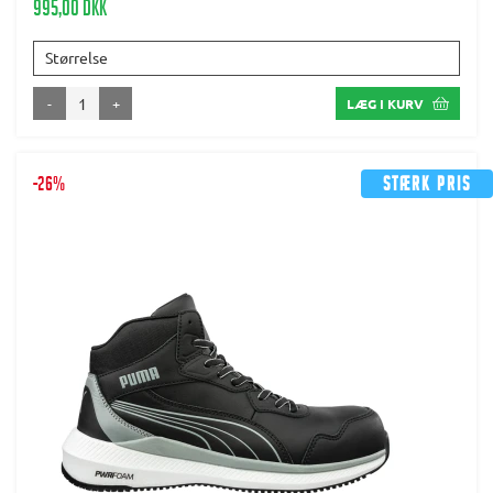
995,00 DKK
Størrelse
-
+
LÆG I KURV
-26%
Stærk pris