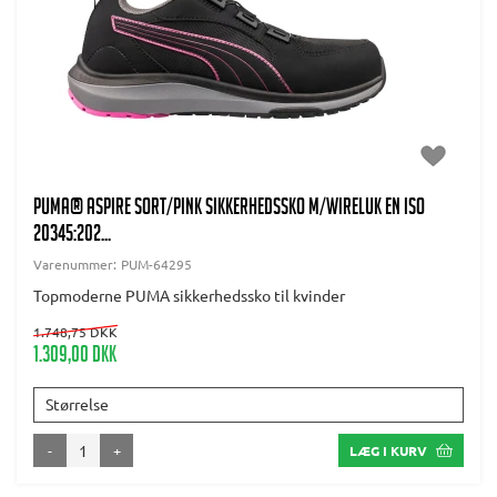
PUMA® Aspire Sort/pink Sikkerhedssko m/wireluk EN ISO
20345:202...
Varenummer:
PUM-64295
Topmoderne PUMA sikkerhedssko til kvinder
1.748,75 DKK
1.309,00 DKK
Størrelse
-
+
LÆG I KURV