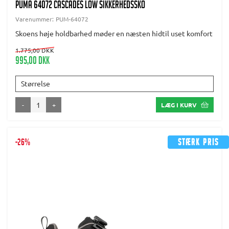
PUMA 64072 CASCADES LOW SIKKERHEDSSKO
Varenummer:
PUM-64072
Skoens høje holdbarhed møder en næsten hidtil uset komfort
1.775,00 DKK
995,00 DKK
Størrelse
-
+
LÆG I KURV
-26%
Stærk pris