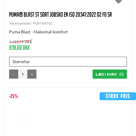
PUMA® Blast ST Sort jobsko EN ISO 20347:2022 O2 FO SR
Varenummer:
PUM-64702
Puma Blast - Maksimal komfort
1.123,75 DKK
839,00 DKK
Størrelse
-
+
LÆG I KURV
-25%
Stærk pris