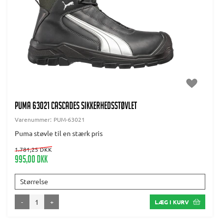
PUMA 63021 CASCADES SIKKERHEDSSTØVLET
Varenummer:
PUM-63021
Puma støvle til en stærk pris
1.781,25 DKK
995,00 DKK
Størrelse
-
+
LÆG I KURV