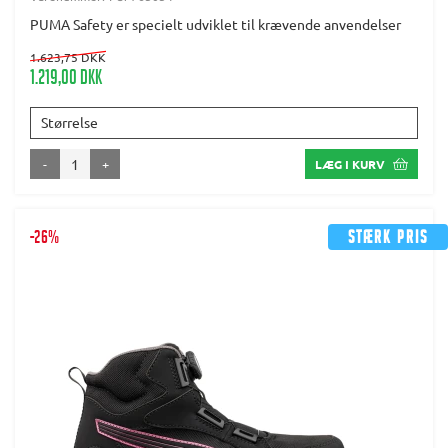
PUMA Safety er specielt udviklet til krævende anvendelser
1.623,75 DKK
1.219,00 DKK
Størrelse
-
+
LÆG I KURV
-26%
Stærk pris