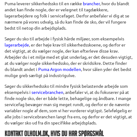
Puma leverer sikkerhedssko til en række
brancher
, hvor du blandt
andet kan finde nogle, der er velegnet til tagdækkere,
lagerarbejdere og folk i servicefaget. Derfor anbefaler vi dig at se
nærmere på vores udvalg, så du kan finde de sko, der vil fungere
bedst til netop din arbejdsplads.
Søger du sko til arbejde i fysisk hårde miljøer, som eksempelvis
lagerarbejde
, er der høje krav til sikkerhedsskoene, og derfor er
det vigtigt, at du vælger nogle, der kan efterleve disse krav.
Arbejder du i et miljø med et glat underlag, er det desuden vigtigt,
at du vælger nogle sikkerhedssko, der er skridsikre. Dette finder
du blandt andet i
Puma Argon modellen
, hvor sålen yder det bedst
mulige greb særligt på industrigulve.
Søger du sikkerhedssko til mindre fysisk belastende arbejde som
eksempelvis i
servicebranchen
, anbefaler vi, at du fokuserer på at
finde nogle sko, der er både lette, behagelige og åndbare. I mange
servicefag bevæger man sig meget rundt, og derfor er de nævnte
variabler nogle af dem, som vi her vurderer vigtigst. Selvfølgelig er
alle jobs i servicebranchen langt fra ens, og derfor er det vigtigt, at
du vælger sko ud fra din specifikke arbejdsplads.
KONTAKT OLHOLM.DK, HVIS DU HAR SPØRGSMÅL