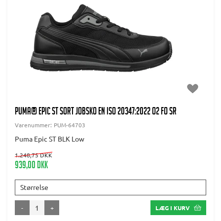
PUMA® Epic ST Sort jobsko EN ISO 20347:2022 O2 FO SR
Varenummer:
PUM-64703
Puma Epic ST BLK Low
1.248,75 DKK
939,00 DKK
Størrelse
-
+
LÆG I KURV