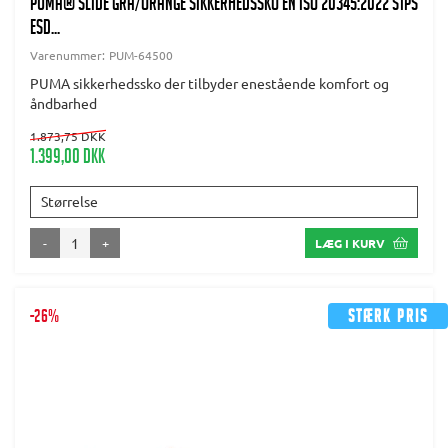
PUMA® Slide Grå/orange Sikkerhedssko EN ISO 20345:2022 S1PS
ESD...
Varenummer:
PUM-64500
PUMA sikkerhedssko der tilbyder enestående komfort og
åndbarhed
1.873,75 DKK
1.399,00 DKK
Størrelse
-
+
LÆG I KURV
-26%
Stærk pris