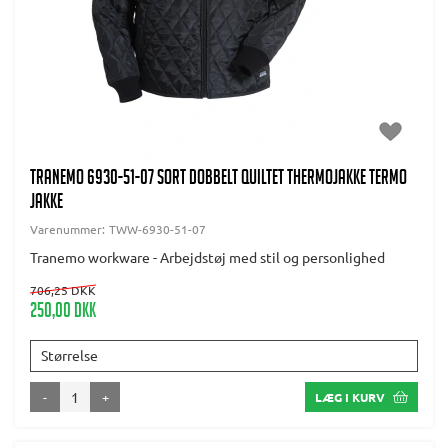
TRANEMO 6930-51-07 SORT DOBBELT QUILTET THERMOJAKKE TERMO
JAKKE
Varenummer:
TWW-6930-51-07
Tranemo workware - Arbejdstøj med stil og personlighed
706,25 DKK
250,00 DKK
Størrelse
-
+
LÆG I KURV