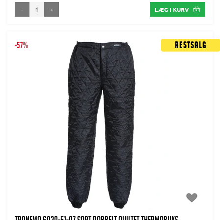
-
+
LÆG I KURV
-57%
Restsalg