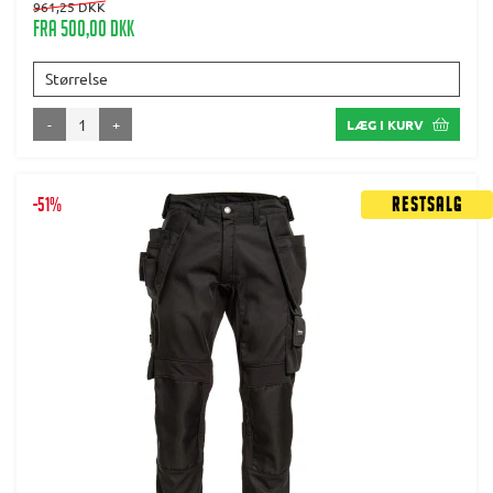
961,25 DKK
Fra 500,00 DKK
Størrelse
-
+
LÆG I KURV
-51%
Restsalg