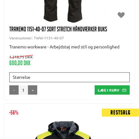
TRANEMO 1151-40-07 SORT STRETCH HÅNDVÆRKER BUKS
Varenummer:
TWW-1151-40-07
Tranemo workware - Arbejdstøj med stil og personlighed
1.218,75 DKK
600,00 DKK
Størrelse
-
+
LÆG I KURV
-56%
Restsalg