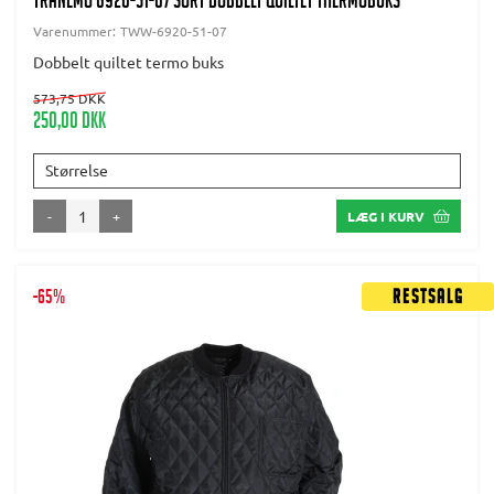
TRANEMO 6920-51-07 SORT DOBBELT QUILTET THERMOBUKS
Varenummer:
TWW-6920-51-07
Dobbelt quiltet termo buks
573,75 DKK
250,00 DKK
Størrelse
-
+
LÆG I KURV
-65%
Restsalg