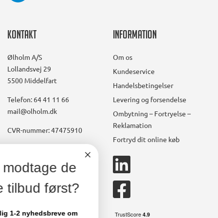
Kontakt
Information
Ølholm A/S
Om os
Lollandsvej 29
Kundeservice
5500 Middelfart
Handelsbetingelser
Telefon: 64 41 11 66
Levering og forsendelse
mail@olholm.dk
Ombytning – Fortryelse –
Reklamation
CVR-nummer: 47475910
Fortryd dit online køb
Konto
linkedin
Vil du modtage de
square
Opret kundekonto
bedste tilbud først?
facebook
Brugerkonto, startside
square
Stamdata
Vi sender dig 1-2 nyhedsbreve om