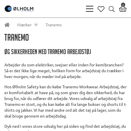
0
bars
heart
search
light
light
light
Mærker
Tranemo
Tranemo
Øg sikkerheden med Tranemo arbejdstøj
Arbejder du som elektriker, svejser eller inden for kemibranchen?
Så er det ikke lige meget, hvilken form for arbejdstøj du trækker i
hver morgen, når du møder ind på arbejde.
Hos Ølholm Safety kan du købe Tranemo Workwear. Arbejdstøj, der
er komfortabelt at have på, og som giver dig den sikkerhed, du har
brug for, når du udfører dit arbejde. Vores udvalg af arbejdstøj fra
Tranemo er stort, og du kan købe alt fra lange bukser og shorts til t-
shirts og jakker. Vi har med andre ord alt det tøj på lager, som du
skal bruge gennem en arbejdsdag.
Dyk ned i vores store udvalg her på siden og find det arbejdstøj, du