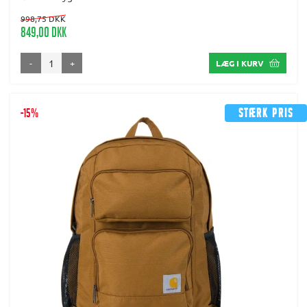
998,75 DKK
849,00 DKK
-
+
LÆG I KURV
-15%
Stærk pris