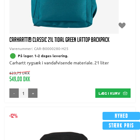
CARHARTT® CLASSIC 21L TIDAL GREEN LATTOP BACKPACK
Varenummer:
CAR-B0000280-H25
På lager. 1-2 dages levering.
Carhartt rygsæk i vandafvisende materiale. 21 liter
623,75 DKK
549,00 DKK
-
+
LÆG I KURV
-12%
Nyhed
Stærk pris