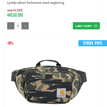
Lynlås-sikret forlomme med nøglering
498,75 DKK
449,00 DKK
-
+
LÆG I KURV
-10%
Stærk pris