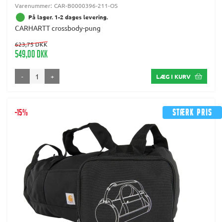
Varenummer:
CAR-B0000396-211-OS
På lager. 1-2 dages levering.
CARHARTT crossbody-pung
623,75 DKK
549,00 DKK
-
+
LÆG I KURV
-15%
Stærk pris