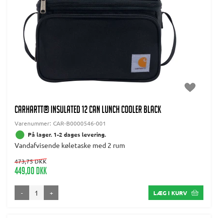
CARHARTT® INSULATED 12 CAN LUNCH COOLER BLACK
Varenummer:
CAR-B0000546-001
På lager. 1-2 dages levering.
Vandafvisende køletaske med 2 rum
473,75 DKK
449,00 DKK
-
+
LÆG I KURV