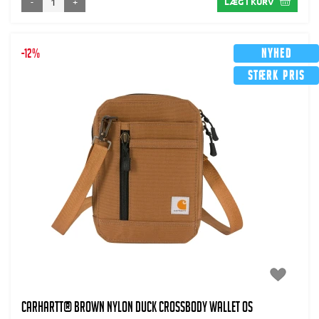
-
+
LÆG I KURV
-12%
Nyhed
Stærk pris
CARHARTT® Brown Nylon Duck Crossbody Wallet OS