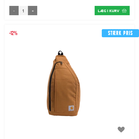
-
+
LÆG I KURV
-12%
Stærk pris