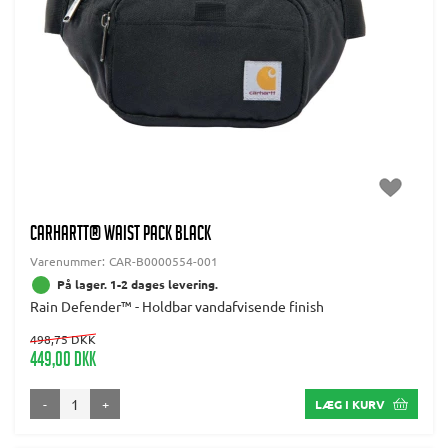
CARHARTT® WAIST PACK BLACK
Varenummer:
CAR-B0000554-001
På lager. 1-2 dages levering.
Rain Defender™ - Holdbar vandafvisende finish
498,75 DKK
449,00 DKK
-
+
LÆG I KURV