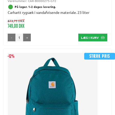
Varenummer:
CAR-B0000275-G72
På lager. 1-2 dages levering.
Carhartt rygsæk i vandafvisende materiale. 23 liter
873,75 DKK
749,00 DKK
-
+
LÆG I KURV
-12%
Stærk pris