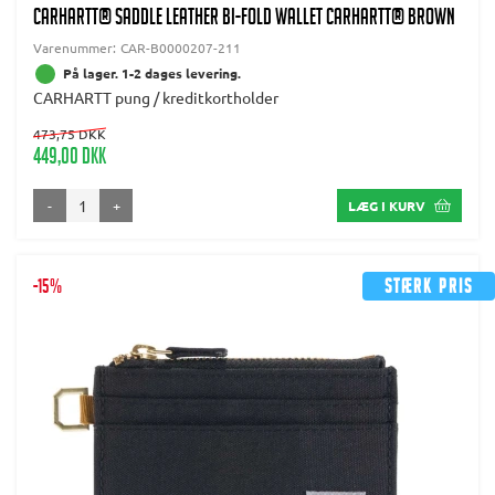
CARHARTT® SADDLE LEATHER BI-FOLD WALLET CARHARTT® BROWN
Varenummer:
CAR-B0000207-211
På lager. 1-2 dages levering.
CARHARTT pung / kreditkortholder
473,75 DKK
449,00 DKK
-
+
LÆG I KURV
-15%
Stærk pris