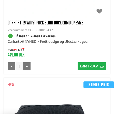
CARHARTT® WAIST PACK BLIND DUCK CAMO Onesize
Varenummer:
CAR-B0000554-C13
På lager. 1-2 dages levering.
Carhartt® NYHED! - Fedt design og slidstærkt gear
498,75 DKK
449,00 DKK
-
+
LÆG I KURV
-12%
Stærk pris