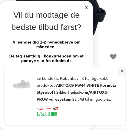
Vil du modtage de
bedste tilbud først?
Vi sender dig 1-2 nyhedsbreve om
måneden.
Deltag samtidig i konkurrencen om et
par nye sko fra olholm.dk
CARHARTT® TRAVEL KIT BLACK
Email
En kunde fra København K har lige købt
Varenummer:
CAR-B0000555-001
produktet
AIRTOX® FW44 WHITE Formula
På lager. 1-2 dages levering.
Carhartt® NYHED! - Fedt design og slidstærkt gear
Styrosoft Sikkerhedssko m/AIRTOX®
TILMELD MIG
PRO® wiresystem Str. 43
til en god pris.
373,75 DKK
329,00 DKK
3.450,00 DKK
1.757,00 DKK
Nej tak
-
+
LÆG I KURV