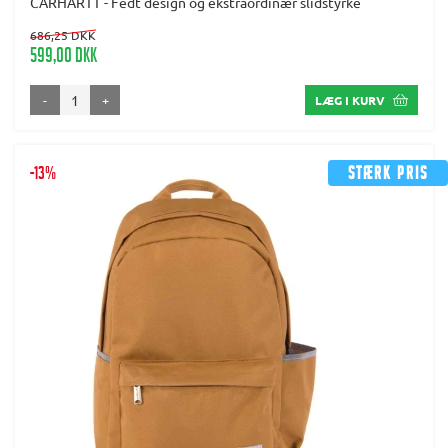
CARHARTT - Fedt design og ekstraordinær slidstyrke
686,25 DKK
599,00 DKK
-
+
LÆG I KURV
-13%
Stærk pris