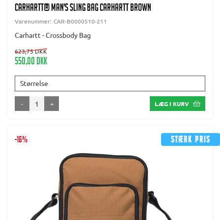
CARHARTT® Man's Sling Bag Carhartt brown
Varenummer:
CAR-B0000510-211
Carhartt - Crossbody Bag
623,75 DKK
550,00 DKK
Størrelse
-
+
LÆG I KURV
-16%
Stærk pris