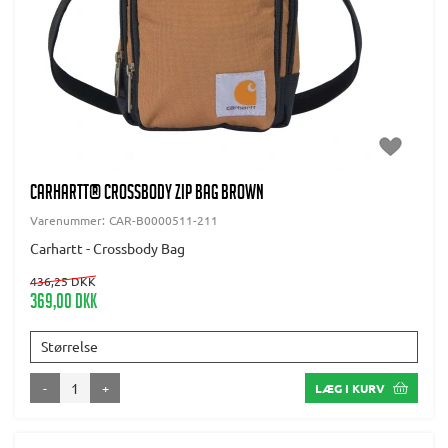
CARHARTT® CROSSBODY ZIP BAG BROWN
Varenummer:
CAR-B0000511-211
Carhartt - Crossbody Bag
436,25 DKK
369,00 DKK
Størrelse
-
+
LÆG I KURV