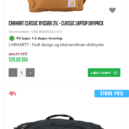
CARHART CLASSIC RYGSÆK 21L - CLASSIC LAPTOP DAYPACK
Varenummer:
CAR-B0000553-211
På lager. 1-2 dages levering.
CARHARTT - Fedt design og ekstraordinær slidstyrke
686,25 DKK
599,00 DKK
-
+
LÆG I KURV
-10%
Stærk pris