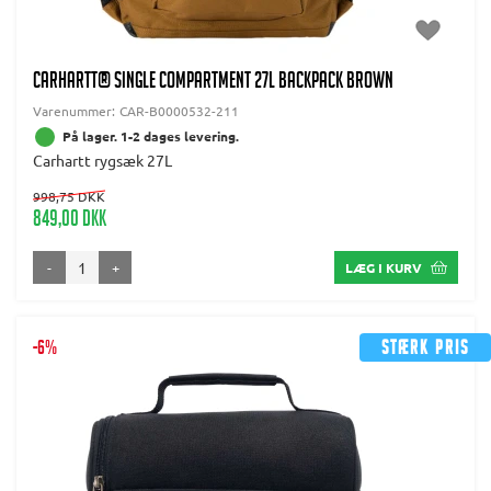
CARHARTT® SINGLE COMPARTMENT 27L BACKPACK BROWN
Varenummer:
CAR-B0000532-211
På lager. 1-2 dages levering.
Carhartt rygsæk 27L
998,75 DKK
849,00 DKK
-
+
LÆG I KURV
-6%
Stærk pris