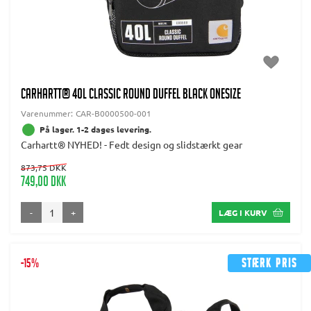
CARHARTT® 40L CLASSIC ROUND DUFFEL BLACK Onesize
Varenummer:
CAR-B0000500-001
På lager. 1-2 dages levering.
Carhartt® NYHED! - Fedt design og slidstærkt gear
873,75 DKK
749,00 DKK
-
+
LÆG I KURV
-15%
Stærk pris