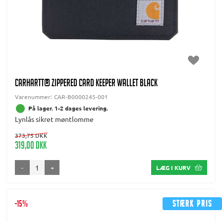
CARHARTT® ZIPPERED CARD KEEPER WALLET BLACK
Varenummer:
CAR-B0000245-001
På lager. 1-2 dages levering.
Lynlås sikret møntlomme
373,75 DKK
319,00 DKK
-
+
LÆG I KURV
-15%
Stærk pris