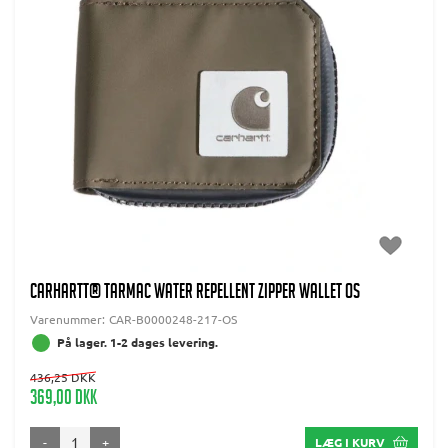
CARHARTT® Tarmac Water Repellent Zipper Wallet OS
Varenummer:
CAR-B0000248-217-OS
På lager. 1-2 dages levering.
436,25 DKK
369,00 DKK
-
+
LÆG I KURV