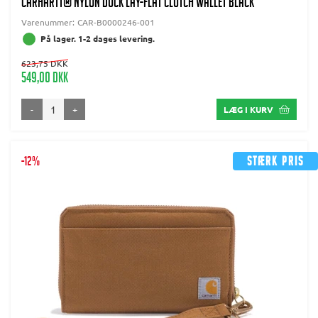
CARHARTT® NYLON DUCK LAY-FLAT CLUTCH WALLET BLACK
Varenummer:
CAR-B0000246-001
På lager. 1-2 dages levering.
623,75 DKK
549,00 DKK
-
+
LÆG I KURV
-12%
Stærk pris