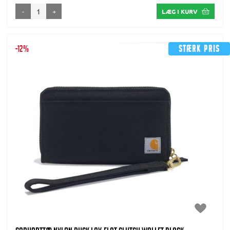
-
+
LÆG I KURV
-12%
Stærk pris