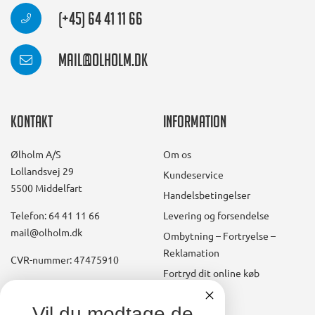
(+45) 64 41 11 66
mail@olholm.dk
Kontakt
Information
Ølholm A/S
Om os
Lollandsvej 29
Kundeservice
5500 Middelfart
Handelsbetingelser
Telefon: 64 41 11 66
Levering og forsendelse
mail@olholm.dk
Ombytning – Fortryelse –
Reklamation
CVR-nummer: 47475910
Fortryd dit online køb
Konto
linkedin
Vil du modtage de