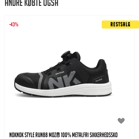
Andre købte også
-43%
Restsalg
NOKNOK Style Run88 MOZ® 100% metalfri Sikkerhedssko