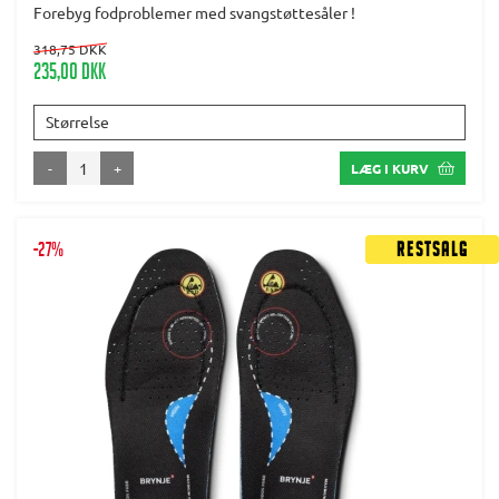
Forebyg fodproblemer med svangstøttesåler !
318,75 DKK
235,00 DKK
Størrelse
-
+
LÆG I KURV
-27%
Restsalg