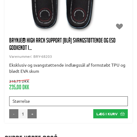
BRYNJE® High Arch Support (blå) Svangstøttende og ESD
godkendt i...
Varenummer:
BRY-68203
Eksklusiv og svangstøttende indlægssål af formstøbt TPU og
blødt EVA skum
318,75 DKK
235,00 DKK
Størrelse
-
+
LÆG I KURV