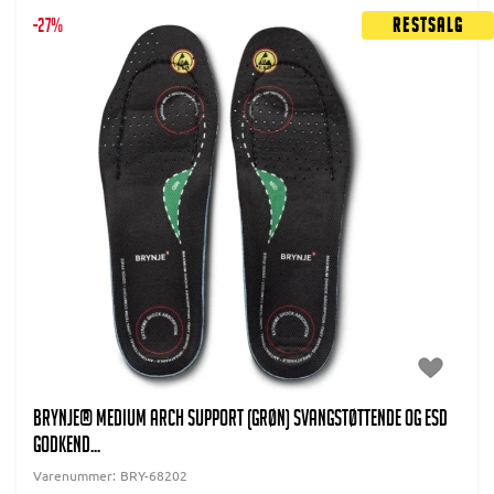
-27%
Restsalg
BRYNJE® Medium Arch Support (grøn) Svangstøttende og ESD
godkend...
Varenummer:
BRY-68202