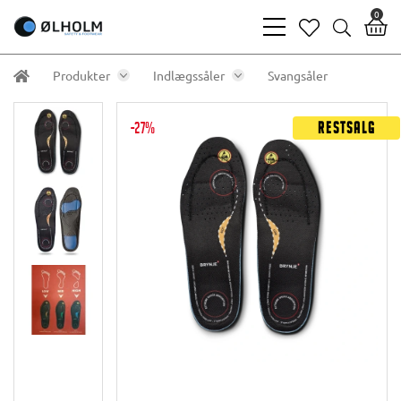
0
bars
heart
search
light
light
light
Produkter
Indlægssåler
Svangsåler
-27%
Restsalg