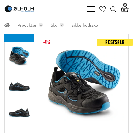
0
bars
heart
search
light
light
light
Produkter
Sko
Sikkerhedssko
-71%
Restsalg