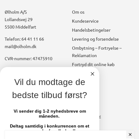
Ølholm A/S
Om os
Lollandsvej 29
Kundeservice
5500 Middelfart
Handelsbetingelser
Telefon: 64 41 11 66
Levering og forsendelse
mail@olholm.dk
Ombytning – Fortryelse –
Reklamation
CVR-nummer: 47475910
Fortryd dit online køb
Konto
linkedin
Vil du modtage de
square
Opret kundekonto
bedste tilbud først?
facebook
Brugerkonto, startside
square
Stamdata
Vi sender dig 1-2 nyhedsbreve om
måneden.
Ordrer
Fakturaer
Deltag samtidig i konkurrencen om et
par nye sko fra olholm.dk
Skift adgangskode