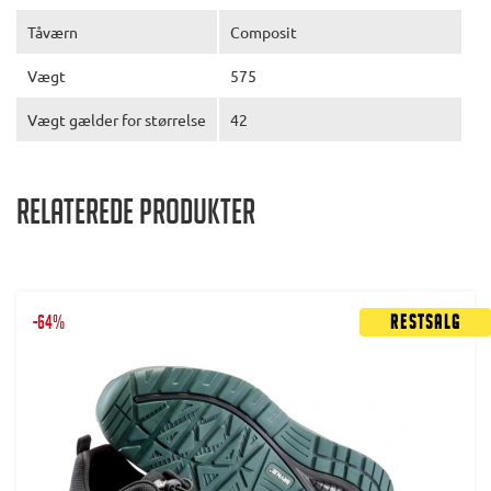
Tåværn
Composit
Vægt
575
Vægt gælder for størrelse
42
Relaterede produkter
-64%
Restsalg