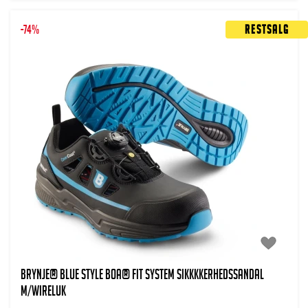
-74%
Restsalg
BRYNJE® Blue Style BOA® FIT SYSTEM Sikkkkerhedssandal
m/wireluk