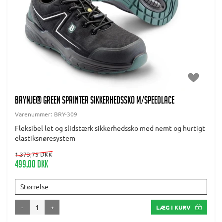
BRYNJE® Green Sprinter Sikkerhedssko m/speedlace
Varenummer:
BRY-309
Fleksibel let og slidstærk sikkerhedssko med nemt og hurtigt
elastiksnøresystem
1.373,75 DKK
499,00 DKK
Størrelse
-
+
LÆG I KURV