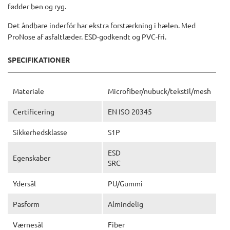
fødder ben og ryg.
Det åndbare inderfór har ekstra forstærkning i hælen. Med
ProNose af asfaltlæder. ESD-godkendt og PVC-fri.
SPECIFIKATIONER
Materiale
Microfiber/nubuck/tekstil/mesh
Certificering
EN ISO 20345
Sikkerhedsklasse
S1P
ESD
Egenskaber
SRC
Ydersål
PU/Gummi
Pasform
Almindelig
Værnesål
Fiber