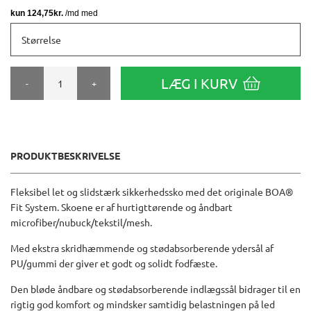
Størrelse
LÆG I KURV
-
+
PRODUKTBESKRIVELSE
Fleksibel let og slidstærk sikkerhedssko med det originale BOA®
Fit System. Skoene er af hurtigttørende og åndbart
microfiber/nubuck/tekstil/mesh.
Med ekstra skridhæmmende og stødabsorberende ydersål af
PU/gummi der giver et godt og solidt fodfæste.
Den bløde åndbare og stødabsorberende indlægssål bidrager til en
rigtig god komfort og mindsker samtidig belastningen på led