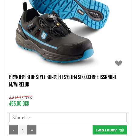
BRYNJE® Blue Style BOA® FIT SYSTEM Sikkkkerhedssandal
m/wireluk
1.848,75 DKK
495,00 DKK
Størrelse
-
+
LÆG I KURV