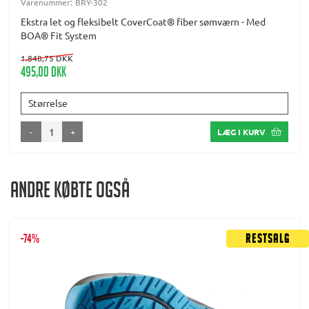
Varenummer:
BRY-302
Ekstra let og fleksibelt CoverCoat® fiber sømværn - Med
BOA® Fit System
1.848,75 DKK
495,00 DKK
Størrelse
-
+
LÆG I KURV
Andre købte også
-74%
Restsalg