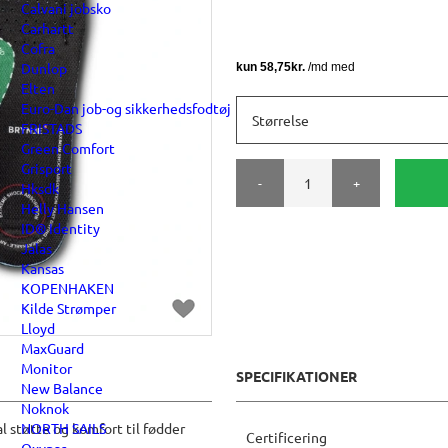
Calvani jobsko
Carhartt
Cofra
Dunlop
Elten
Euro-Dan job-og sikkerhedsfodtøj
Størrelse
FRISTADS
Green Comfort
Grisport
-
+
Hksdk
Helly Hansen
ID® Identity
Jalas
Kansas
KOPENHAKEN
Kilde Strømper
Lloyd
MaxGuard
Monitor
SPECIFIKATIONER
New Balance
Noknok
NORTH SAILS
l støtte og komfort til fødder
Certificering