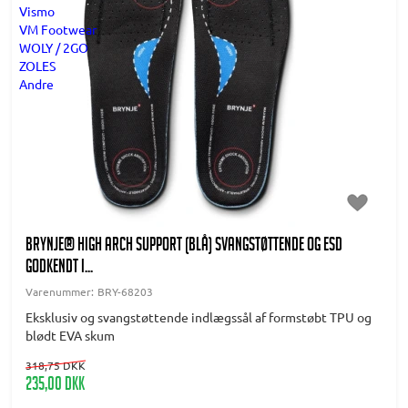
Vismo
VM Footwear
WOLY / 2GO
ZOLES
Andre
BRYNJE® High Arch Support (blå) Svangstøttende og ESD
godkendt i...
Varenummer:
BRY-68203
Eksklusiv og svangstøttende indlægssål af formstøbt TPU og
blødt EVA skum
318,75 DKK
235,00 DKK