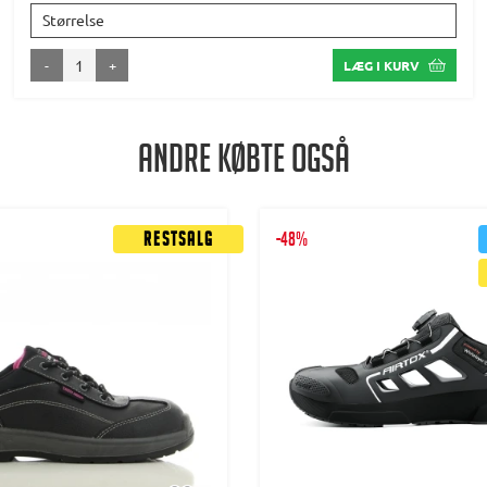
Størrelse
-
+
LÆG I KURV
Andre købte også
Restsalg
-48%