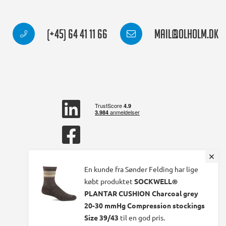
(+45) 64 41 11 66
mail@olholm.dk
linkedin
square
facebook
square
En kunde fra Sønder Felding har lige
købt produktet
SOCKWELL®
PLANTAR CUSHION Charcoal grey
20-30 mmHg Compression stockings
Size 39/43
til en god pris.