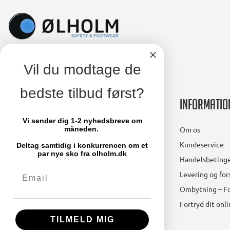
Vil du modtage de
bedste tilbud først?
Kontakt
Informatio
Vi sender dig 1-2 nyhedsbreve om
Ølholm A/S
Om os
måneden.
Lollandsvej 29
Kundeservice
Deltag samtidig i konkurrencen om et
5500 Middelfart
par nye sko fra olholm.dk
Handelsbetinge
Email
Telefon: 64 41 11 66
Levering og fo
mail@olholm.dk
Ombytning – Fo
Fortryd dit onl
CVR-nummer: 47475910
TILMELD MIG