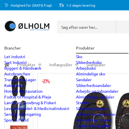
Mulighed for GRATIS fragt
1-2 dages levering
Brancher
Produkter
Let industri
Sko
Sort Industri
Sikkerhedssko
Produkter
Indlægssåler
Svangsåler
Byggeri & Håndværk
Arbejdssko
Autobranchen
Almindelige sko
Transport & Lager
Sandaler
-27%
Køkkensko
Sikkerhedssandaler
Hotel & Restauration
Arbejds- og jobsandaler
Fodtøj til Hospital & Pleje
Almindelige sandaler
Landbrug, Skovbrug & Fiskeri
Støvler
Levnedsmiddel- & Medicinalindustri
Sikkerhedsstøvler
Service & Rengøring
Arbejds- og jobstøvler
Sport & Fritid
Almindelige støvler
Tasker & Rygsække