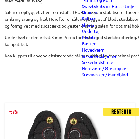
T-shirts og Polo
med medium svang.
Sweatshirts og Hættetrøjer
Sålen er opbygget af en formstøbt TPU-kerne som stabiliserer foden 
Skjorter
Bukser
omkring svang og hæl. Herefter er sålen opbygget af blødt stødabs
Shorts
og formgivet med slidstærkt polyester omkring sålen for optimal ho
Undertøj
Regntøj
Under hæl er der indsat 3 mm Poron for ekstra god stødabsorbering. S
Bælter
kompatibel.
Hovedværn
Kan klippes til anvend eksisterende sål som skabelon for optimal pas
Sikkerhedshjelme
Sikkerhedsbriller
Høreværn / Ørepropper
Støvmasker / Mundbind
-27%
Restsalg