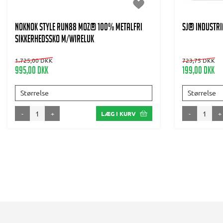
NOKNOK Style Run88 MOZ® 100% metalfri
SJ® INDUSTRI
Sikkerhedssko m/wireluk
1.725,00 DKK
723,75 DKK
995,00 DKK
199,00 DKK
Størrelse
Størrelse
-
+
-
+
LÆG I KURV