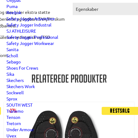
Oxypas
Puma
Egenskaber
og som giver ekstra støtte
Reebok
Safety Jogger Adventure
orberende og åndbart EVA/PU skum
Safety Jogger Industral
ldbarhed.
SJ ATHLEISURE
Safety Jogger Professional
ålen er antistatisk og ESD
Safety Jogger Workwear
Sanita
form.
Scholl
Sebago
Shoes For Crews
Sika
Relaterede produkter
Skechers
Skechers Work
Sockwell
Sprox
SOUTH WEST
Tranemo
-27%
Restsalg
Tenson
Tretorn
Under Armour
Uvex