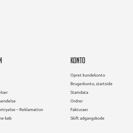
n
Konto
Opret kundekonto
Brugerkonto, startside
lser
Stamdata
rsendelse
Ordrer
rtryelse – Reklamation
Fakturaer
ine køb
Skift adgangskode