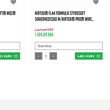
oft® MOZ®
AIRTOX® FL44 Formula Styrosoft
Sikkerhedssko m/AIRTOX® PRO® wire...
3.075,00 DKK
1.599,00 DKK
Størrelse
-
+
 I KURV
LÆG I KURV