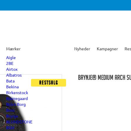
Mærker
Nyheder
Kampagner
Res
Aigle
2BE
Airtox
Albatros
BRYNJE® MEDIUM ARCH SU
Bata
Restsalg
Bekina
Birkenstock
Bjerregaard
Björn Borg
Boss
Brynje
BLUNDSTONE
BSM