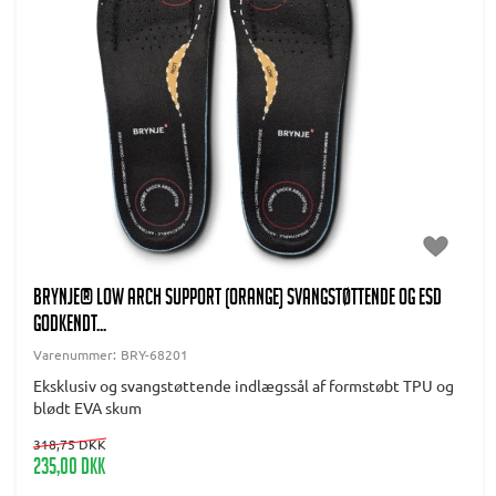
BRYNJE® Low Arch Support (orange) Svangstøttende og ESD
godkendt...
Varenummer:
BRY-68201
Eksklusiv og svangstøttende indlægssål af formstøbt TPU og
blødt EVA skum
318,75 DKK
235,00 DKK