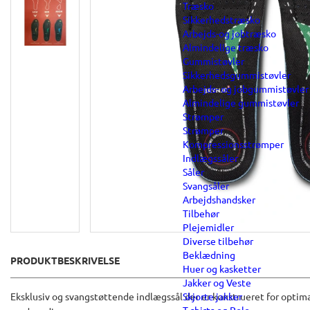
Træsko
Sikkerhedstræsko
Arbejds-og jobtræsko
Almindelige træsko
Gummistøvler
Sikkerhedsgummistøvler
Arbejds- og jobgummistøvler
Almindelige gummistøvler
Strømper
Strømper
Kompressionsstrømper
Indlægssåler
Såler
Svangsåler
Arbejdshandsker
Tilbehør
Plejemidler
Diverse tilbehør
Beklædning
PRODUKTBESKRIVELSE
Huer og kasketter
Jakker og Veste
Skjorte jakker
Eksklusiv og svangstøttende indlægssål der er konstrueret for optima