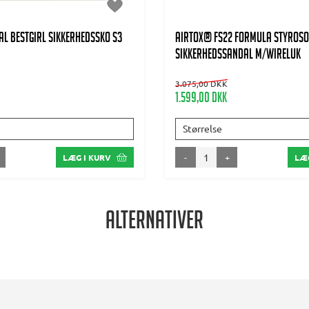
AL BESTGIRL Sikkerhedssko S3
AIRTOX® FS22 Formula Styros
sikkerhedssandal m/wireluk
3.075,00 DKK
1.599,00 DKK
Størrelse
-
+
LÆG I KURV
LÆG
Alternativer