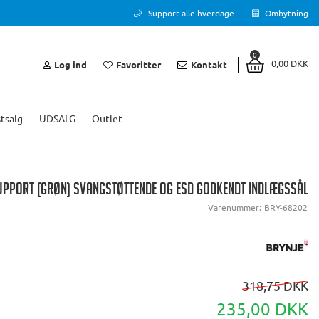
Support alle hverdage
Ombytning
0
0,00 DKK
Log ind
Favoritter
Kontakt
tsalg
UDSALG
Outlet
PPORT (GRØN) SVANGSTØTTENDE OG ESD GODKENDT INDLÆGSSÅL
Varenummer:
BRY-68202
318,75 DKK
235,00 DKK