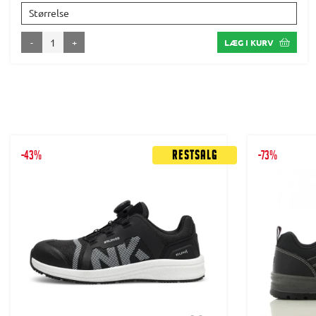
Størrelse
-
+
LÆG I KURV
-43%
Restsalg
-73%