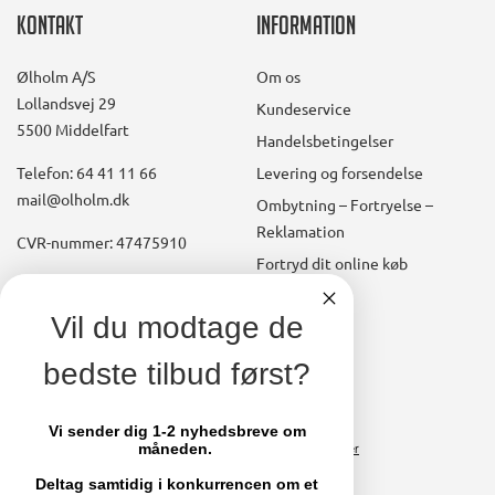
Kontakt
Information
Ølholm A/S
Om os
Lollandsvej 29
Kundeservice
5500 Middelfart
Handelsbetingelser
Telefon: 64 41 11 66
Levering og forsendelse
mail@olholm.dk
Ombytning – Fortryelse –
Reklamation
CVR-nummer: 47475910
Fortryd dit online køb
Konto
linkedin
Vil du modtage de
square
Opret kundekonto
bedste tilbud først?
facebook
Brugerkonto, startside
square
Stamdata
Vi sender dig 1-2 nyhedsbreve om
måneden.
Ordrer
Fakturaer
Deltag samtidig i konkurrencen om et