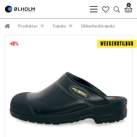
0
bars
heart
search
light
light
light
Produkter
Træsko
Sikkerhedstræsko
-48%
Weekendtilbud