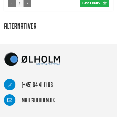
-
+
LÆG I KURV
Alternativer
(+45) 64 41 11 66
mail@olholm.dk