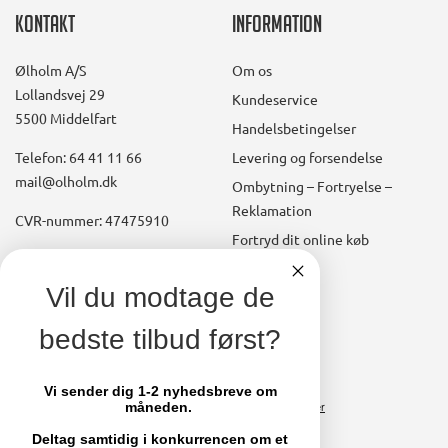
Kontakt
Information
Ølholm A/S
Om os
Lollandsvej 29
Kundeservice
5500 Middelfart
Handelsbetingelser
Telefon: 64 41 11 66
Levering og forsendelse
mail@olholm.dk
Ombytning – Fortryelse –
Reklamation
CVR-nummer: 47475910
Fortryd dit online køb
Konto
linkedin
Vil du modtage de
square
Opret kundekonto
bedste tilbud først?
facebook
Brugerkonto, startside
square
Stamdata
Vi sender dig 1-2 nyhedsbreve om
måneden.
Ordrer
Fakturaer
Deltag samtidig i konkurrencen om et