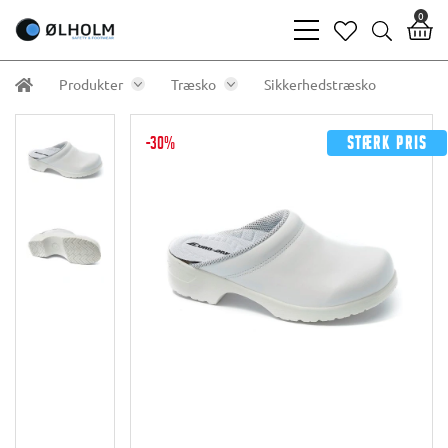
0
bars
heart
search
light
light
light
Produkter
Træsko
Sikkerhedstræsko
-30%
Stærk pris