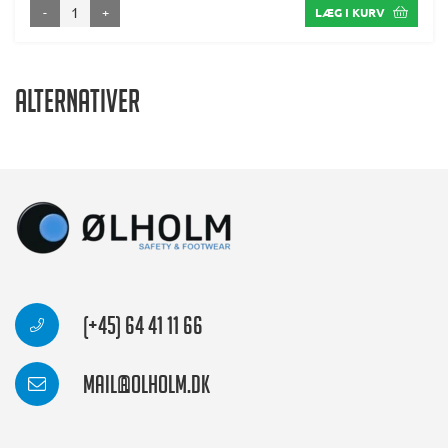
-
+
LÆG I KURV
Alternativer
(+45) 64 41 11 66
mail@olholm.dk