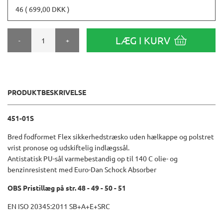
46 ( 699,00 DKK )
LÆG I KURV
-
+
PRODUKTBESKRIVELSE
451-01S
Bred fodformet Flex sikkerhedstræsko uden hælkappe og polstret
vrist pronose og udskiftelig indlægssål.
Antistatisk PU-sål varmebestandig op til 140 C olie- og
benzinresistent med Euro-Dan Schock Absorber
OBS Pristillæg på str. 48 - 49 - 50 - 51
EN ISO 20345:2011 SB+A+E+SRC