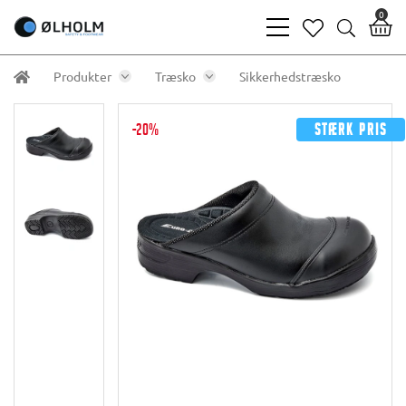
0
bars
heart
search
light
light
light
Produkter
Træsko
Sikkerhedstræsko
-20%
Stærk pris