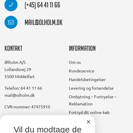
(+45) 64 41 11 66
mail@olholm.dk
Kontakt
Information
Ølholm A/S
Om os
Lollandsvej 29
Kundeservice
5500 Middelfart
Handelsbetingelser
Telefon: 64 41 11 66
Levering og forsendelse
mail@olholm.dk
Ombytning – Fortryelse –
Reklamation
CVR-nummer: 47475910
Fortryd dit online køb
Konto
linkedin
Vil du modtage de
square