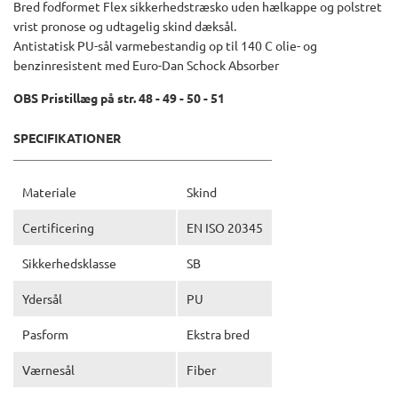
Bred fodformet Flex sikkerhedstræsko uden hælkappe og polstret
vrist pronose og udtagelig skind dæksål.
Antistatisk PU-sål varmebestandig op til 140 C olie- og
benzinresistent med Euro-Dan Schock Absorber
OBS Pristillæg på str. 48 - 49 - 50 - 51
SPECIFIKATIONER
Materiale
Skind
Certificering
EN ISO 20345
Sikkerhedsklasse
SB
Ydersål
PU
Pasform
Ekstra bred
Værnesål
Fiber