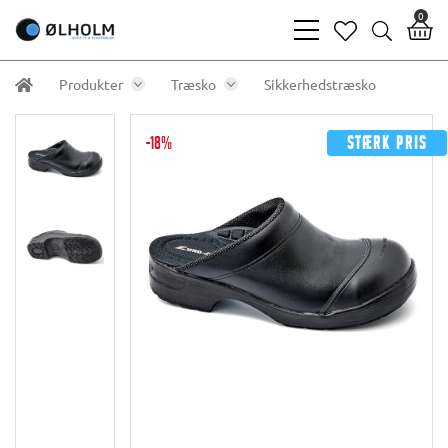
0
bars
heart
search
light
light
light
Produkter
Træsko
Sikkerhedstræsko
-18%
Stærk pris