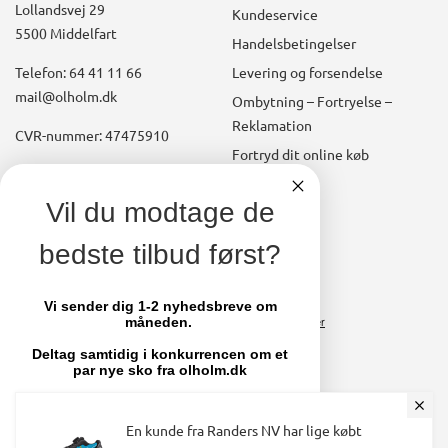
Lollandsvej 29
Kundeservice
5500 Middelfart
Handelsbetingelser
Telefon: 64 41 11 66
Levering og forsendelse
mail@olholm.dk
Ombytning – Fortryelse –
Reklamation
CVR-nummer: 47475910
Fortryd dit online køb
Konto
linkedin
Vil du modtage de
square
Opret kundekonto
bedste tilbud først?
facebook
Brugerkonto, startside
square
Stamdata
Vi sender dig 1-2 nyhedsbreve om
måneden.
Ordrer
Fakturaer
Deltag samtidig i konkurrencen om et
par nye sko fra olholm.dk
Skift adgangskode
Email
En kunde fra Randers NV har lige købt