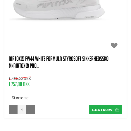
AIRTOX® FW44 WHITE Formula Styrosoft Sikkerhedssko
m/AIRTOX® PRO...
3.450,00 DKK
1.757,00 DKK
Størrelse
-
+
LÆG I KURV