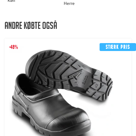
Køn
Herre
Andre købte også
-48%
Stærk pris