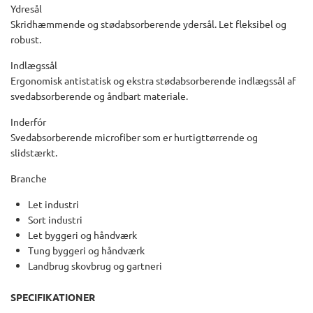
Ydresål
Skridhæmmende og stødabsorberende ydersål. Let fleksibel og
robust.
Indlægssål
Ergonomisk antistatisk og ekstra stødabsorberende indlægssål af
svedabsorberende og åndbart materiale.
Inderfór
Svedabsorberende microfiber som er hurtigttørrende og
slidstærkt.
Branche
Let industri
Sort industri
Let byggeri og håndværk
Tung byggeri og håndværk
Landbrug skovbrug og gartneri
SPECIFIKATIONER