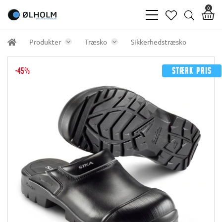
0
bars
heart
search
light
light
light
Produkter
Træsko
Sikkerhedstræsko
-45%
Stærk pris