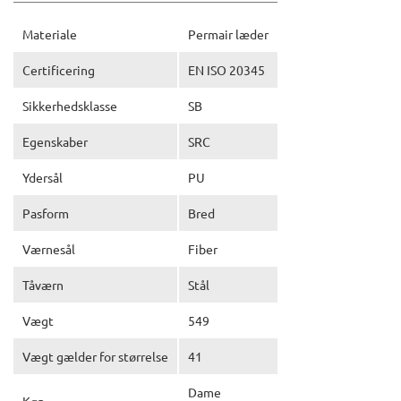
Materiale
Permair læder
Certificering
EN ISO 20345
Sikkerhedsklasse
SB
Egenskaber
SRC
Ydersål
PU
Pasform
Bred
Værnesål
Fiber
Tåværn
Stål
Vægt
549
Vægt gælder for størrelse
41
Dame