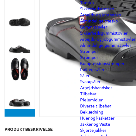
Træsko
Sikkerhedstræsko
Arbejds-og jobtræsko
Almindelige træsko
Gummistøvler
Sikkerhedsgummistøvler
Arbejds- og jobgummistøvler
Almindelige gummistøvler
Strømper
Strømper
Kompressionsstrømper
Indlægssåler
Såler
Svangsåler
Arbejdshandsker
Tilbehør
Plejemidler
Diverse tilbehør
Beklædning
Huer og kasketter
Jakker og Veste
PRODUKTBESKRIVELSE
Skjorte jakker