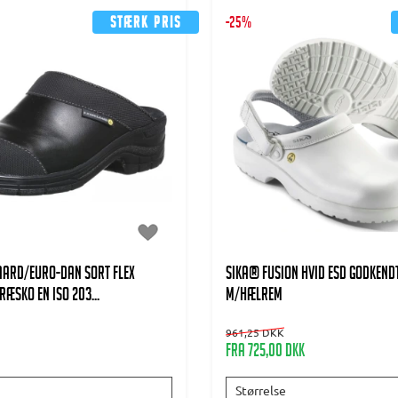
Stærk pris
-25%
AARD/EURO-DAN Sort Flex
SIKA® FUSION HVID ESD GODKEND
æsko EN ISO 203...
m/HÆLREM
961,25 DKK
Fra 725,00 DKK
Størrelse