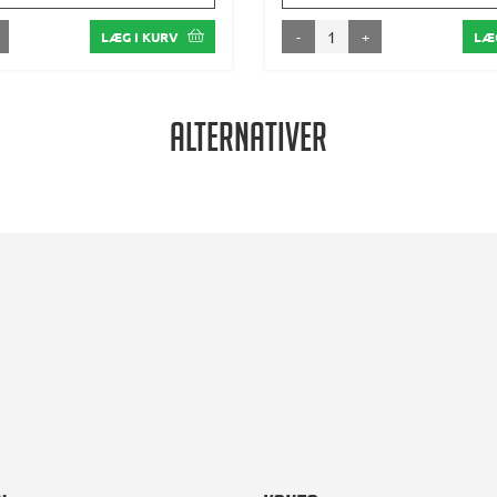
-
+
LÆG I KURV
LÆG
Alternativer