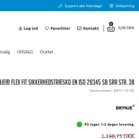
Support alle hverdage
Ombytning
0
0,00 DKK
Log ind
Favoritter
Kontakt
tsalg
UDSALG
Outlet
JE® FLEX FIT SIKKERHEDSTRÆSKO EN ISO 20345 SB SRA STR. 38
Varenummer:
BRY-110-38
På lager. 1-2 dages levering.
1.198,75 DKK