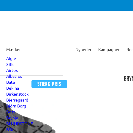
Mærker
Nyheder
Kampagner
Res
Aigle
2BE
Airtox
Albatros
BRYN
Bata
Stærk pris
Bekina
Birkenstock
Bjerregaard
Björn Borg
Boss
Brynje
BLUNDSTONE
BSM