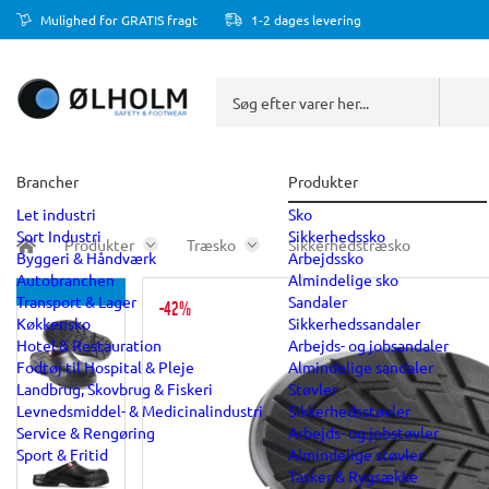
Mulighed for GRATIS fragt
1-2 dages levering
Brancher
Produkter
Let industri
Sko
Sort Industri
Sikkerhedssko
Produkter
Træsko
Sikkerhedstræsko
Byggeri & Håndværk
Arbejdssko
Autobranchen
Almindelige sko
Transport & Lager
Sandaler
-42%
Køkkensko
Sikkerhedssandaler
Hotel & Restauration
Arbejds- og jobsandaler
Fodtøj til Hospital & Pleje
Almindelige sandaler
Landbrug, Skovbrug & Fiskeri
Støvler
Levnedsmiddel- & Medicinalindustri
Sikkerhedsstøvler
Service & Rengøring
Arbejds- og jobstøvler
Sport & Fritid
Almindelige støvler
Tasker & Rygsække