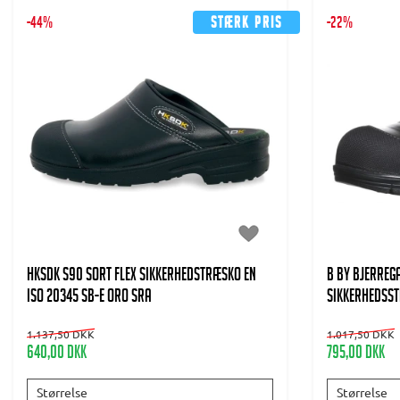
-44%
Stærk pris
-22%
HKSDK S90 Sort flex Sikkerhedstræsko EN
B BY BJERREG
ISO 20345 SB-E ORO SRA
Sikkerhedsstr
1.137,50 DKK
1.017,50 DKK
640,00 DKK
795,00 DKK
Størrelse
Størrelse