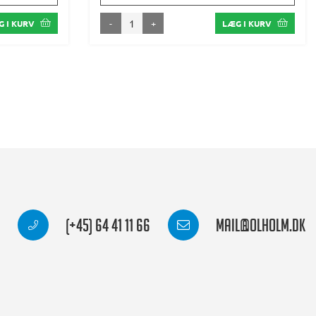
-
+
 I KURV
LÆG I KURV
(+45) 64 41 11 66
mail@olholm.dk