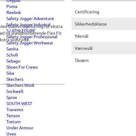
Oxypas
Puma
Certificering
Reebok
Safety Jogger Adventure
Sikkerhedsklasse
Safety Jogger Industral
Med blød vristpolstring for ekstra
SJ ATHLEISURE
ød og stødabsorberende Flex Fit
Ydersål
Safety Jogger Professional
stra slidstyrke.
Safety Jogger Workwear
Værnesål
Sanita
Scholl
Tåværn
Sebago
Shoes For Crews
Sika
Skechers
Skechers Work
Sockwell
Sprox
SOUTH WEST
Tranemo
Tenson
Tretorn
Under Armour
Uvex