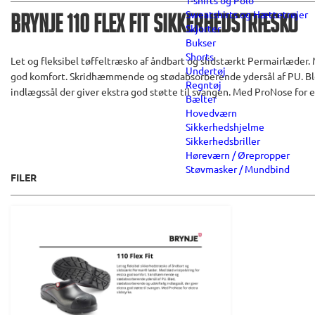
T-shirts og Polo
Sweatshirts og Hættetrøjer
Brynje 110 Flex Fit Sikkerhedstræsko
Skjorter
Bukser
Shorts
Let og fleksibel tøffeltræsko af åndbart og slidstærkt Permairlæder. 
Undertøj
god komfort. Skridhæmmende og stødabsorberende ydersål af PU. Bl
Regntøj
indlægssål der giver ekstra god støtte til svangen. Med ProNose for ek
Bælter
Hovedværn
Sikkerhedshjelme
Sikkerhedsbriller
Høreværn / Ørepropper
Støvmasker / Mundbind
FILER