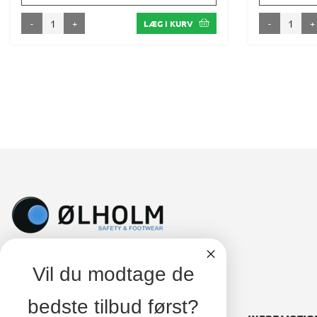
-
+
-
+
LÆG I KURV
Vil du modtage de
bedste tilbud først?