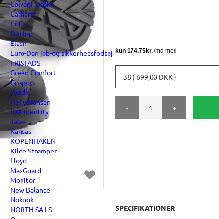
Calvani jobsko
Carhartt
Cofra
Dunlop
Elten
Euro-Dan job-og sikkerhedsfodtøj
FRISTADS
Green Comfort
38 ( 699,00 DKK )
Grisport
Hksdk
Helly Hansen
-
+
ID® Identity
Jalas
Kansas
KOPENHAKEN
Kilde Strømper
Lloyd
MaxGuard
Monitor
New Balance
Noknok
SPECIFIKATIONER
NORTH SAILS