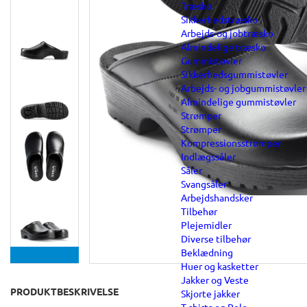
Træsko
Sikkerhedstræsko
Arbejds-og jobtræsko
Almindelige træsko
Gummistøvler
Sikkerhedsgummistøvler
Arbejds- og jobgummistøvler
Almindelige gummistøvler
Strømper
Strømper
Kompressionsstrømper
Indlægssåler
Såler
Svangsåler
Arbejdshandsker
Tilbehør
Plejemidler
Diverse tilbehør
Beklædning
Huer og kasketter
Jakker og Veste
PRODUKTBESKRIVELSE
Skjorte jakker