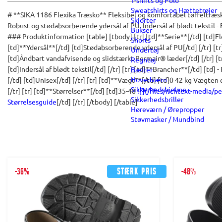
T-shirts og Polo
Sweatshirts og Hættetrøjer
# **SIKA 1186 Flexika Træsko** Fleksibel og komfortabel tøffeltræsk
Skjorter
Robust og stødabsorberende ydersål af PU. Indersål af blødt tekstil - E
Bukser
### Produktinformation [table] [tbody] [tr] [td]**Serie**[/td] [td]Flex
Shorts
[td]**Ydersål**[/td] [td]Stødabsorberende ydersål af PU[/td] [/tr] [t
Undertøj
[td]Åndbart vandafvisende og slidstærkt Permair® læder[/td] [/tr] [t
Regntøj
[td]Indersål af blødt tekstil[/td] [/tr] [tr] [td]**Brancher**[/td] [td] - 
Bælter
Hovedværn
[/td] [td]Unisex[/td] [/tr] [tr] [td]**Vægt**[/td] [td]0 42 kg Vægten er
Sikkerhedshjelme
[/tr] [tr] [td]**Størrelser**[/td] [td]35-48
![](/files/richtext-media/pe
Sikkerhedsbriller
Størrelsesguide
[/td] [/tr] [/tbody] [/table]
Høreværn / Ørepropper
Støvmasker / Mundbind
-36%
Stærk pris
-48%