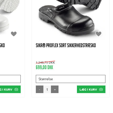
SKO
SIKA® PROFLEX SORT SIKKERHEDSTRÆSKO
1.248,75 DKK
699,00 DKK
Størrelse
-
+
 I KURV
LÆG I KURV