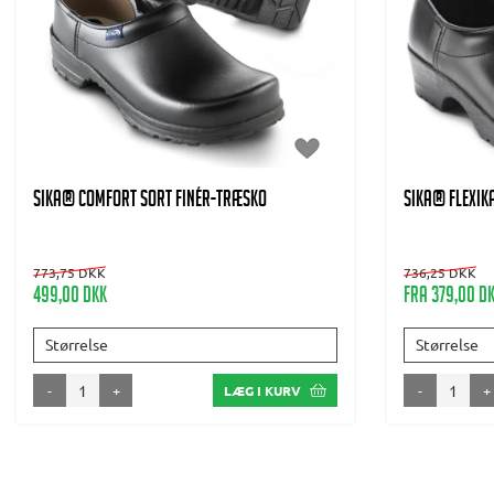
SIKA® COMFORT SORT FINÉR-TRÆSKO
SIKA® FLEXIK
773,75 DKK
736,25 DKK
499,00 DKK
Fra 379,00 D
Størrelse
Størrelse
-
+
-
+
LÆG I KURV