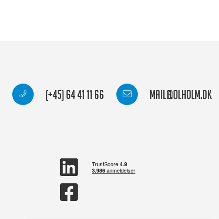
(+45) 64 41 11 66
mail@olholm.dk
linkedin
square
facebook
square