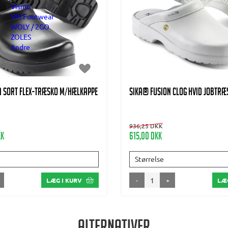
Vismo
VM Footwear
WOLY / 2GO
ZOLES
Andre
A SORT FLEX-TRÆSKO m/HÆLKAPPE
SIKA® FUSION CLOG HVID JOBTRÆ
936,25 DKK
KK
615,00 DKK
Størrelse
-
+
LÆG I KURV
LÆG