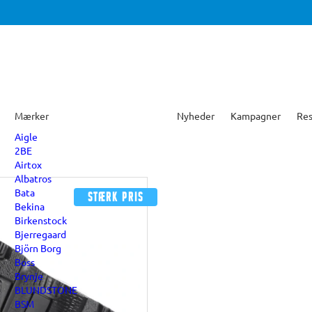
Mærker
Nyheder
Kampagner
Res
Aigle
2BE
Airtox
Albatros
Bata
Stærk pris
Bekina
Birkenstock
Bjerregaard
Björn Borg
Boss
Brynje
BLUNDSTONE
BSM