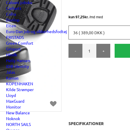
Calvani jobsko
Carhartt
Cofra
Dunlop
Elten
Euro-Dan job-og sikkerhedsfodtøj
36 ( 389,00 DKK )
FRISTADS
Green Comfort
Grisport
-
+
Hksdk
Helly Hansen
ID® Identity
Jalas
Kansas
KOPENHAKEN
Kilde Strømper
Lloyd
MaxGuard
Monitor
New Balance
Noknok
SPECIFIKATIONER
NORTH SAILS