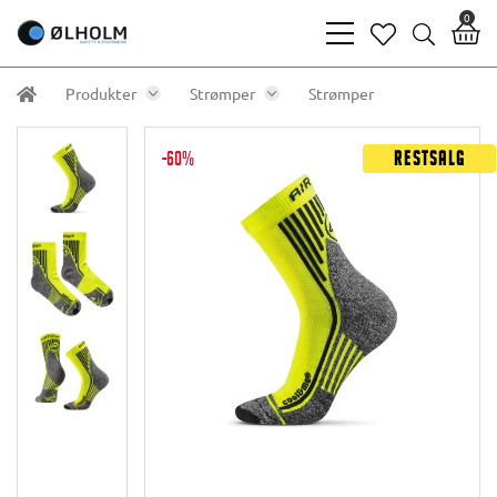
0
bars
heart
search
light
light
light
Produkter
Strømper
Strømper
-60%
Restsalg