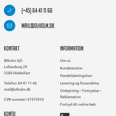
(+45) 64 41 11 66
mail@olholm.dk
Kontakt
Information
Ølholm A/S
Om os
Lollandsvej 29
Kundeservice
5500 Middelfart
Handelsbetingelser
Telefon: 64 41 11 66
Levering og forsendelse
mail@olholm.dk
Ombytning – Fortryelse –
Reklamation
CVR-nummer: 47475910
Fortryd dit online køb
Konto
linkedin