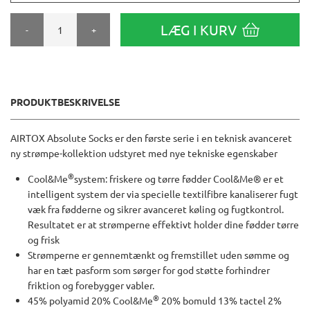
LÆG I KURV
-
+
PRODUKTBESKRIVELSE
AIRTOX Absolute Socks er den første serie i en teknisk avanceret
ny strømpe-kollektion udstyret med nye tekniske egenskaber
®
Cool&Me
system: friskere og tørre fødder Cool&Me® er et
intelligent system der via specielle textilfibre kanaliserer fugt
væk fra fødderne og sikrer avanceret køling og fugtkontrol.
Resultatet er at strømperne effektivt holder dine fødder tørre
og frisk
Strømperne er gennemtænkt og fremstillet uden sømme og
har en tæt pasform som sørger for god støtte forhindrer
friktion og forebygger vabler.
®
45% polyamid 20% Cool&Me
20% bomuld 13% tactel 2%