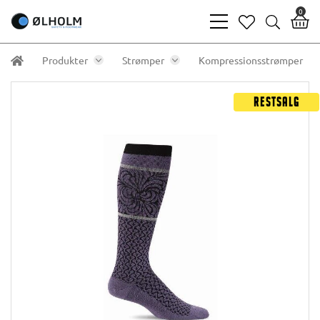
0
bars
heart
search
light
light
light
Produkter
Strømper
Kompressionsstrømper
Restsalg