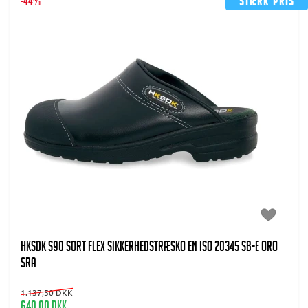
-44%
Stærk pris
HKSDK S90 Sort flex Sikkerhedstræsko EN ISO 20345 SB-E ORO
SRA
1.137,50 DKK