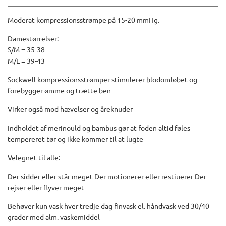
Moderat kompressionsstrømpe på 15-20 mmHg.
Damestørrelser:
S/M = 35-38
M/L = 39-43
Sockwell kompressionsstrømper stimulerer blodomløbet og
forebygger ømme og trætte ben
Virker også mod hævelser og åreknuder
Indholdet af merinould og bambus gør at foden altid føles
tempereret tør og ikke kommer til at lugte
Velegnet til alle:
Der sidder eller står meget Der motionerer eller restiuerer Der
rejser eller flyver meget
Behøver kun vask hver tredje dag finvask el. håndvask ved 30/40
grader med alm. vaskemiddel