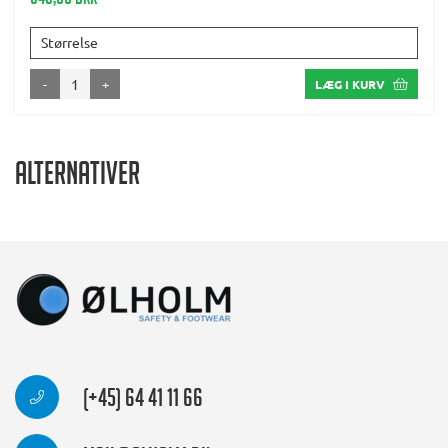
640,00 DKK
Størrelse
-
+
LÆG I KURV
Alternativer
(+45) 64 41 11 66