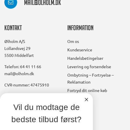
mail@olholm.dk
Kontakt
Information
Ølholm A/S
Om os
Lollandsvej 29
Kundeservice
5500 Middelfart
Handelsbetingelser
Telefon: 64 41 11 66
Levering og forsendelse
mail@olholm.dk
Ombytning – Fortryelse –
Reklamation
CVR-nummer: 47475910
Fortryd dit online køb
Konto
linkedin
Vil du modtage de
square
Opret kundekonto
bedste tilbud først?
facebook
Brugerkonto, startside
square