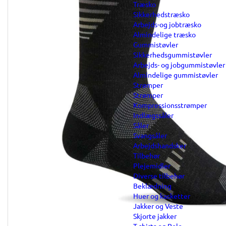
Træsko
Sikkerhedstræsko
Arbejds-og jobtræsko
Almindelige træsko
Gummistøvler
Sikkerhedsgummistøvler
Arbejds- og jobgummistøvler
Almindelige gummistøvler
Strømper
Strømper
Kompressionsstrømper
Indlægssåler
Såler
Svangsåler
Arbejdshandsker
Tilbehør
Plejemidler
Diverse tilbehør
Beklædning
Huer og kasketter
Jakker og Veste
Skjorte jakker