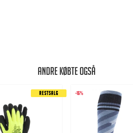
Andre købte også
Restsalg
-16%