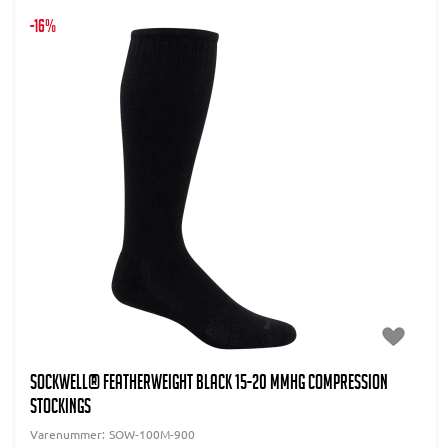
-16%
SOCKWELL® FEATHERWEIGHT Black 15-20 mmHg Compression
stockings
Varenummer:
SOW-100M-900