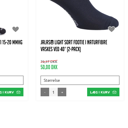
i 15-20 mmHg
JALAS® Light Sort footie i naturfibre
Vaskes ved 40° (2-pack)
70,37 DKK
50,00 DKK
Størrelse
-
+
 I KURV
LÆG I KURV