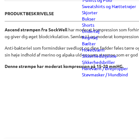
T-shirts og Polo
Sweatshirts og Hættetrøjer
Skjorter
PRODUKTBESKRIVELSE
Bukser
Shorts
Ascend strømpen fra SockWell
har moderat kompression som forhi
Undertøj
og giver dig øget blodcirkulation. Sømløs tå og moderat kompressi
Regntøj
Bælter
Anti-bakteriel som formindsker svedlugt og dine fødder føles tørre 
Hovedværn
sin høje indhold af merino og alpaka uld en varm strømpe som er god 
Sikkerhedshjelme
Sikkerhedsbriller
Denne strømpe har moderat kompression på 15-20 mmHG.
Høreværn / Ørepropper
Støvmasker / Mundbind