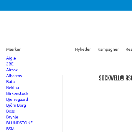
Mærker
Nyheder
Kampagner
Res
Aigle
2BE
Airtox
Albatros
SOCKWELL® ASC
Bata
Bekina
Birkenstock
Bjerregaard
Björn Borg
Boss
Brynje
BLUNDSTONE
BSM