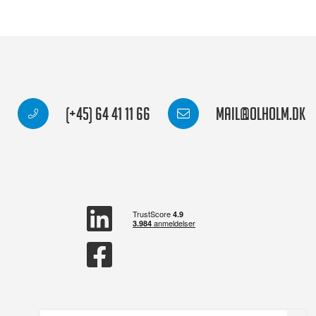
(+45) 64 41 11 66
mail@olholm.dk
linkedin
square
facebook
square