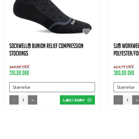
SOCKWELL® BUNION RELIEF Compression
SJ® WORKWEA
stockings
polyester/foa
369,00 DKK
623,75 DKK
310,00 DKK
300,00 DKK
Størrelse
Størrelse
-
+
-
+
LÆG I KURV