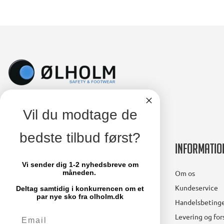
Vil du modtage de
bedste tilbud først?
Kontakt
Informatio
Vi sender dig 1-2 nyhedsbreve om
Ølholm A/S
Om os
måneden.
Lollandsvej 29
Kundeservice
Deltag samtidig i konkurrencen om et
5500 Middelfart
par nye sko fra olholm.dk
Handelsbetinge
Email
Telefon: 64 41 11 66
Levering og fo