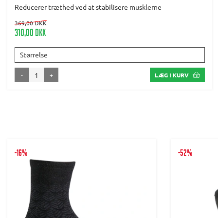
Reducerer træthed ved at stabilisere musklerne
369,00 DKK
310,00 DKK
Størrelse
-
+
LÆG I KURV
-16%
-52%