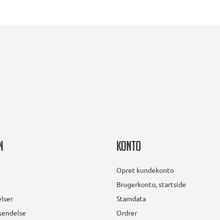
n
Konto
Opret kundekonto
Brugerkonto, startside
lser
Stamdata
rsendelse
Ordrer