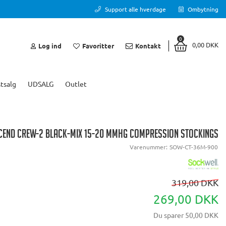
Support alle hverdage
Ombytning
0
0,00 DKK
Log ind
Favoritter
Kontakt
tsalg
UDSALG
Outlet
END CREW-2 BLACK-MIX 15-20 MMHG COMPRESSION STOCKINGS
Varenummer:
SOW-CT-36M-900
319,00 DKK
269,00 DKK
Du sparer
50,00 DKK