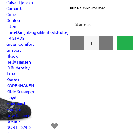
Calvani jobsko
Carhartt
Cofra
Dunlop
Størrelse
Elten
Euro-Dan job-og sikkerhedsfodtøj
FRISTADS
-
+
Green Comfort
Grisport
Hksdk
Helly Hansen
ID® Identity
Jalas
Kansas
KOPENHAKEN
Kilde Strømper
Lloyd
MaxGuard
Monitor
New Balance
Noknok
NORTH SAILS