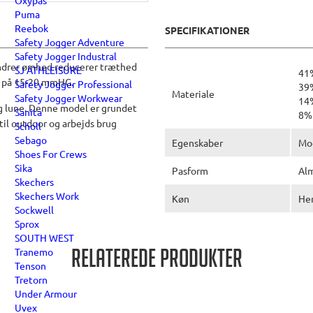
Oxypas
Puma
Reebok
SPECIFIKATIONER
Safety Jogger Adventure
Safety Jogger Industral
ndrer ømhed reducerer træthed
SJ ATHLEISURE
41
on på 15-20 mmHG.
Safety Jogger Professional
39
Materiale
Safety Jogger Workwear
14
og lune. Denne model er grundet
Sanita
8%
til outdoor og arbejds brug
Scholl
Sebago
Egenskaber
Mo
Shoes For Crews
Sika
Pasform
Alm
Skechers
Skechers Work
Køn
He
Sockwell
Sprox
SOUTH WEST
Tranemo
Relaterede produkter
Tenson
Tretorn
Under Armour
Uvex