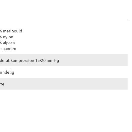
% merinould
% nylon
% alpaca
 spandex
derat kompression 15-20 mmHg
indelig
rre