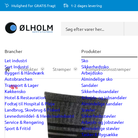
Mulighed for GRATIS fragt
1-2 dages levering
Brancher
Produkter
Let industri
Sko
Sort Industri
Sikkerhedssko
Produkter
Strømper
Kompressionsstrømper
Byggeri & Håndværk
Arbejdssko
Autobranchen
Almindelige sko
Transport & Lager
Sandaler
-16%
Køkkensko
Sikkerhedssandaler
Hotel & Restauration
Arbejds- og jobsandaler
Fodtøj til Hospital & Pleje
Almindelige sandaler
Landbrug, Skovbrug & Fiskeri
Støvler
Levnedsmiddel- & Medicinalindustri
Sikkerhedsstøvler
Service & Rengøring
Arbejds- og jobstøvler
Sport & Fritid
Almindelige støvler
Tasker & Rygsække