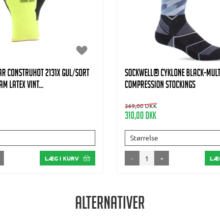
R Construhot 2131X Gul/sort
SOCKWELL® CYKLONE Black-Mult
m latex vint...
Compression stockings
369,00 DKK
310,00 DKK
Størrelse
-
+
LÆG I KURV
LÆG
Alternativer