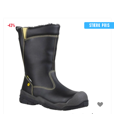
-43%
Stærk pris