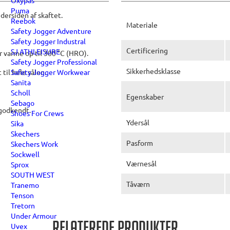
Oxypas
Puma
dersiden af skaftet.
Reebok
Materiale
Safety Jogger Adventure
Safety Jogger Industral
Certificering
SJ ATHLEISURE
 varme op til 300 °C (HRO).
Safety Jogger Professional
Sikkerhedsklasse
til hele sålen.
Safety Jogger Workwear
Sanita
Scholl
Egenskaber
Sebago
-godkendt.
Shoes For Crews
Ydersål
Sika
Skechers
Pasform
Skechers Work
Sockwell
Værnesål
Sprox
SOUTH WEST
Tåværn
Tranemo
Tenson
Tretorn
Under Armour
Uvex