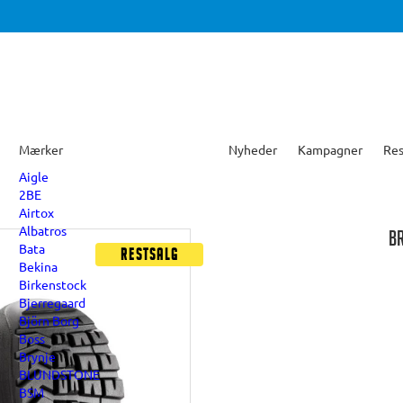
Mærker
Nyheder
Kampagner
Res
Aigle
2BE
Airtox
Albatros
B
Bata
Restsalg
Bekina
Birkenstock
Bjerregaard
Björn Borg
Boss
Brynje
BLUNDSTONE
BSM