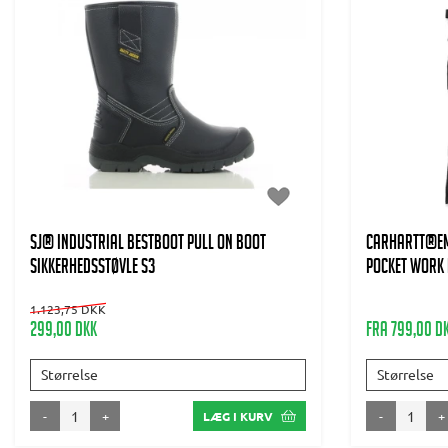
SJ® INDUSTRIAL BESTBOOT PULL ON BOOT
CARHARTT®EME
Sikkerhedsstøvle S3
POCKET WORK 
1.123,75 DKK
299,00 DKK
Fra 799,00 D
Størrelse
Størrelse
-
+
-
+
LÆG I KURV