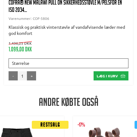
COFRA® NEW MALAWI PULL ON Sikkerhedsstøvle m/pelsfór EN
ISO 2034...
Varenummer:
COF-5806
Klassisk og praktisk vinterstøvle af vandafvisende læder med
god komfort
1.436,25 DKK
1.099,00 DKK
Størrelse
-
+
LÆG I KURV
Andre købte også
Restsalg
-17%