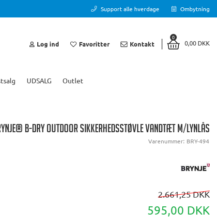
Support alle hverdage
Ombytning
0
0,00 DKK
Log ind
Favoritter
Kontakt
tsalg
UDSALG
Outlet
RYNJE® B-DRY OUTDOOR SIKKERHEDSSTØVLE VANDTÆT M/LYNLÅS
Varenummer:
BRY-494
2.661,25 DKK
595,00 DKK