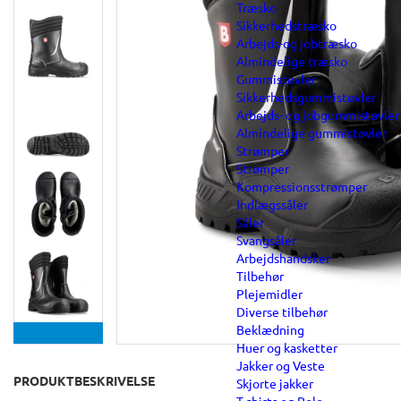
Træsko
Sikkerhedstræsko
Arbejds-og jobtræsko
Almindelige træsko
Gummistøvler
Sikkerhedsgummistøvler
Arbejds- og jobgummistøvler
Almindelige gummistøvler
Strømper
Strømper
Kompressionsstrømper
Indlægssåler
Såler
Svangsåler
Arbejdshandsker
Tilbehør
Plejemidler
Diverse tilbehør
Beklædning
Huer og kasketter
Jakker og Veste
PRODUKTBESKRIVELSE
Skjorte jakker