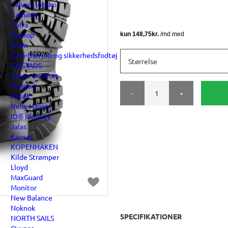
Calvani jobsko
Carhartt
Cofra
Dunlop
Elten
Euro-Dan job-og sikkerhedsfodtøj
Størrelse
FRISTADS
Green Comfort
Grisport
-
+
Hksdk
Helly Hansen
ID® Identity
Jalas
Kansas
KOPENHAKEN
Kilde Strømper
Lloyd
MaxGuard
Monitor
New Balance
Noknok
SPECIFIKATIONER
NORTH SAILS