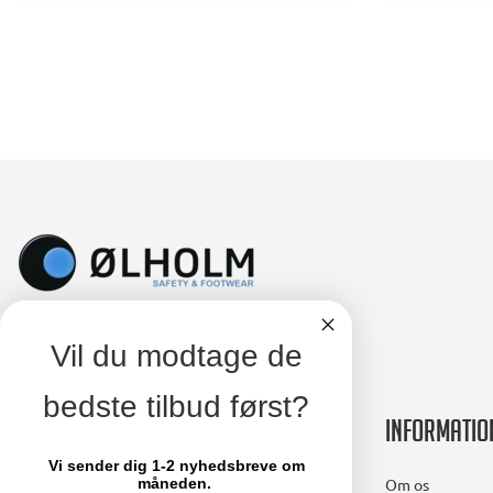
Vil du modtage de
bedste tilbud først?
Kontakt
Informatio
Vi sender dig 1-2 nyhedsbreve om
Ølholm A/S
Om os
måneden.