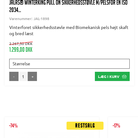
JALAS® Winterking Pull On Sikkerhedsstøvle m/pelsfór EN ISO
2034...
Varenummer:
JAL-1898
Vinterforet sikkerhedsstøvle med Biomekanisk pels højt skaft
og bred læst
2.267,50 DKK
1.299,00 DKK
Størrelse
-
+
LÆG I KURV
-74%
Restsalg
-17%