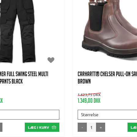
A FULL SWING STEEL MULTI
CARHARTT® CHELSEA PULL-ON SAF
PANTS BLACK
BROWN
1.623,75 DKK
KK
1.349,00 DKK
Størrelse
-
+
LÆG I KURV
LÆG