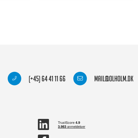
(+45) 64 41 11 66
mail@olholm.dk
linkedin
square