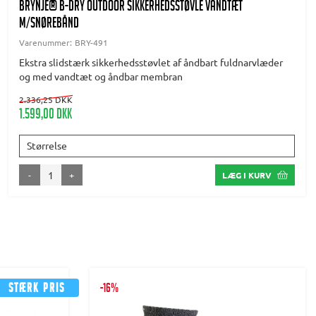
BRYNJE® B-Dry Outdoor Sikkerhedsstøvle vandtæt
m/snørebånd
Varenummer:
BRY-491
Ekstra slidstærk sikkerhedsstøvlet af åndbart fuldnarvlæder
og med vandtæt og åndbar membran
2.336,25 DKK
1.599,00 DKK
Størrelse
-
+
LÆG I KURV
Stærk pris
-16%