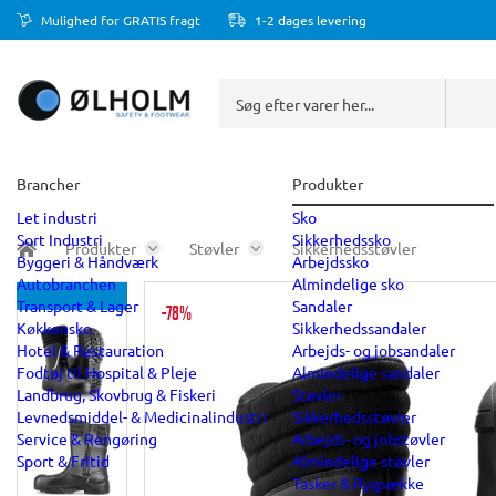
Mulighed for GRATIS fragt
1-2 dages levering
Brancher
Produkter
Let industri
Sko
Sort Industri
Sikkerhedssko
Produkter
Støvler
Sikkerhedsstøvler
Byggeri & Håndværk
Arbejdssko
Autobranchen
Almindelige sko
Transport & Lager
Sandaler
-78%
Køkkensko
Sikkerhedssandaler
Hotel & Restauration
Arbejds- og jobsandaler
Fodtøj til Hospital & Pleje
Almindelige sandaler
Landbrug, Skovbrug & Fiskeri
Støvler
Levnedsmiddel- & Medicinalindustri
Sikkerhedsstøvler
Service & Rengøring
Arbejds- og jobstøvler
Sport & Fritid
Almindelige støvler
Tasker & Rygsække