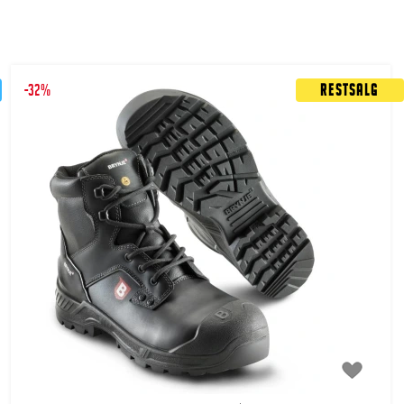
-32%
Restsalg