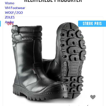
Relaterede produkter
Vismo
VM Footwear
WOLY / 2GO
ZOLES
Andre
-24%
Stærk pris