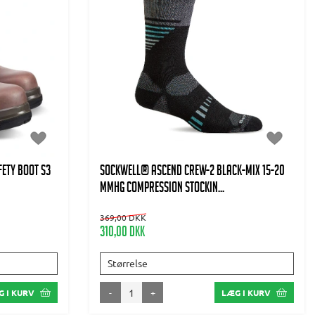
ETY BOOT S3
SOCKWELL® ASCEND CREW-2 Black-Mix 15-20
mmHg Compression stockin...
369,00 DKK
310,00 DKK
Størrelse
-
+
 I KURV
LÆG I KURV