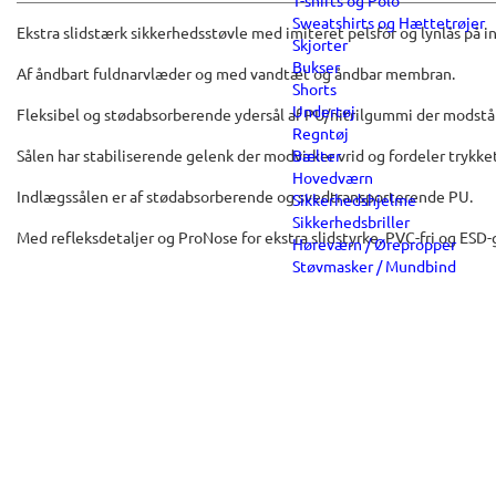
T-shirts og Polo
Sweatshirts og Hættetrøjer
Ekstra slidstærk sikkerhedsstøvle med imiteret pelsfór og lynlås på in
Skjorter
Bukser
Af åndbart fuldnarvlæder og med vandtæt og åndbar membran.
Shorts
Undertøj
Fleksibel og stødabsorberende ydersål af PU/nitrilgummi der modstår
Regntøj
Sålen har stabiliserende gelenk der modvirker vrid og fordeler trykket 
Bælter
Hovedværn
Indlægssålen er af stødabsorberende og svedtransporterende PU.
Sikkerhedshjelme
Sikkerhedsbriller
Med refleksdetaljer og ProNose for ekstra slidstyrke. PVC-fri og ESD
Høreværn / Ørepropper
Støvmasker / Mundbind