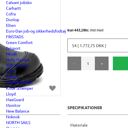
Calvani jobsko
Carhartt
Cofra
Dunlop
Elten
Euro-Dan job-og sikkerhedsfodtøj
FRISTADS
Green Comfort
54 ( 1.772,75 DKK )
Grisport
Hksdk
Helly Hansen
-
+
ID® Identity
Jalas
Kansas
KOPENHAKEN
Kilde Strømper
Lloyd
MaxGuard
Monitor
SPECIFIKATIONER
New Balance
Noknok
NORTH SAILS
Materiale