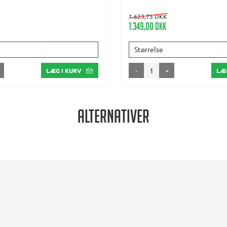
1.623,75 DKK
1.349,00 DKK
Størrelse
-
+
LÆG I KURV
LÆG
Alternativer