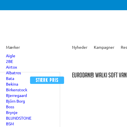
Mærker
Nyheder
Kampagner
Res
Aigle
2BE
Airtox
Albatros
EURODAN® WALKI SOFT VAND
Bata
Stærk pris
Bekina
Birkenstock
Bjerregaard
Björn Borg
Boss
Brynje
BLUNDSTONE
BSM