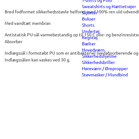
T-shirts og Polo
Sweatshirts og Hættetrøjer
Bred fodformet sikkerhedsstøvle helforet med 100% ren uld udvendi
Skjorter
Bukser
Med vandtæt membran
Shorts
Undertøj
Antistatisk PU-sål varmebestandig op til 150 C olie- og benzinresis
Regntøj
Absorber
Bælter
Hovedværn
Indlægssål i formstøbt PU som er antibakteriel svedabsorberende og 
Sikkerhedshjelme
Indlægssålen kan vaskes ved 30 g.
Sikkerhedsbriller
Høreværn / Ørepropper
Støvmasker / Mundbind