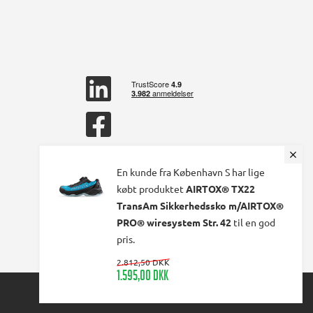
linkedin
square
facebook
square
En kunde fra København S har lige
købt produktet
AIRTOX® TX22
TransAm Sikkerhedssko m/AIRTOX®
PRO® wiresystem Str. 42
til en god
pris.
2.812,50 DKK
1.595,00 DKK