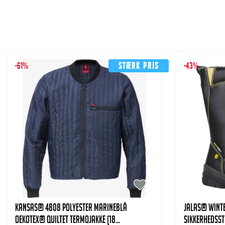
-61%
Stærk pris
-43%
KANSAS® 4808 Polyester MARINEBLÅ
JALAS® Winte
Oekotex® quiltet Termojakke (18...
Sikkerhedsstø