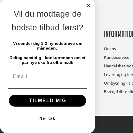
Vil du modtage de
bedste tilbud først?
Kontakt
Informatio
Vi sender dig 1-2 nyhedsbreve om
Ølholm A/S
Om os
måneden.
Lollandsvej 29
Kundeservice
Deltag samtidig i konkurrencen om et
5500 Middelfart
par nye sko fra olholm.dk
Handelsbetinge
Email
Telefon: 64 41 11 66
Levering og fo
mail@olholm.dk
Ombytning – Fo
Fortryd dit onl
CVR-nummer: 47475910
TILMELD MIG
Nej tak
© 2024 Ølholm A/S. All Rights Reserved.