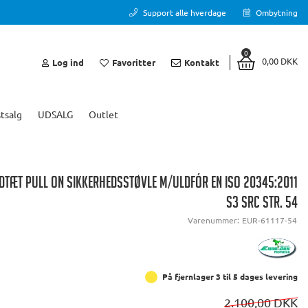
Support alle hverdage
Ombytning
0
0,00 DKK
Log ind
Favoritter
Kontakt
tsalg
UDSALG
Outlet
TÆT PULL ON SIKKERHEDSSTØVLE M/ULDFÓR EN ISO 20345:2011
S3 SRC STR. 54
Varenummer:
EUR-61117-54
På fjernlager 3 til 5 dages levering
2.100,00 DKK