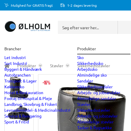
Mulighed for GRATIS fragt
1-2 dages levering
Brancher
Produkter
Let industri
Sko
Sort Industri
Sikkerhedssko
Produkter
Støvler
Sikkerhedsstøvler
Byggeri & Håndværk
Arbejdssko
Autobranchen
Almindelige sko
Transport & Lager
Sandaler
-16%
Køkkensko
Sikkerhedssandaler
Hotel & Restauration
Arbejds- og jobsandaler
Fodtøj til Hospital & Pleje
Almindelige sandaler
Landbrug, Skovbrug & Fiskeri
Støvler
Levnedsmiddel- & Medicinalindustri
Sikkerhedsstøvler
Service & Rengøring
Arbejds- og jobstøvler
Sport & Fritid
Almindelige støvler
Tasker & Rygsække