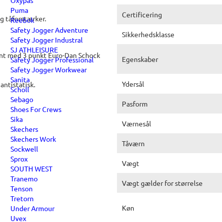
Oxypas
Puma
Certificering
g tåforstærker.
Reebok
Safety Jogger Adventure
Sikkerhedsklasse
Safety Jogger Industral
SJ ATHLEISURE
tent med 3 punkt Euro-Dan Schock
Egenskaber
Safety Jogger Professional
Safety Jogger Workwear
Sanita
Ydersål
antistatisk.
Scholl
Sebago
Pasform
Shoes For Crews
Sika
Værnesål
Skechers
Skechers Work
Tåværn
Sockwell
Sprox
Vægt
SOUTH WEST
Tranemo
Vægt gælder for størrelse
Tenson
Tretorn
Køn
Under Armour
Uvex