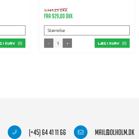
1.161,25 DKK
Fra 929,00 DKK
Størrelse
-
+
 I KURV
LÆG I KURV
(+45) 64 41 11 66
mail@olholm.dk