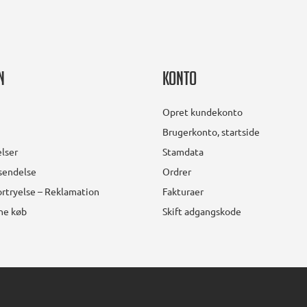
n
Konto
Opret kundekonto
Brugerkonto, startside
lser
Stamdata
rsendelse
Ordrer
rtryelse – Reklamation
Fakturaer
ine køb
Skift adgangskode