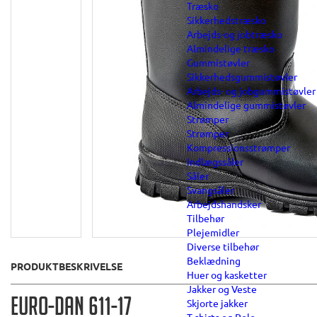
Træsko
Sikkerhedstræsko
Arbejds-og jobtræsko
Almindelige træsko
Gummistøvler
Sikkerhedsgummistøvler
Arbejds- og jobgummistøvler
Almindelige gummistøvler
Strømper
Strømper
Kompressionsstrømper
Indlægssåler
Såler
Svangsåler
Arbejdshandsker
Tilbehør
Plejemidler
Diverse tilbehør
Beklædning
PRODUKTBESKRIVELSE
Huer og kasketter
Jakker og Veste
EURO-DAN 611-17
Skjorte jakker