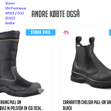
Vismo
VM Footwear
Andre købte også
WOLY / 2GO
ZOLES
Andre
Stærk pris
-17%
rking Pull On
CARHARTT® CHELSEA PULL-ON SAF
vle m/pelsfór EN ISO 2034...
BLACK