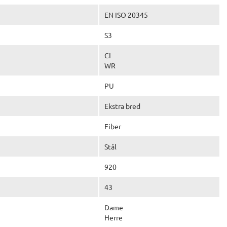
EN ISO 20345
S3
CI
WR
PU
Ekstra bred
Fiber
Stål
920
43
Dame
Herre