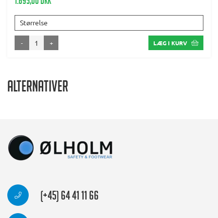
1.695,00 DKK
Størrelse
-
+
LÆG I KURV
Alternativer
(+45) 64 41 11 66