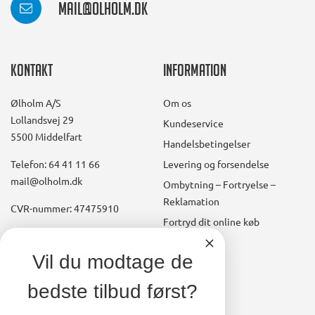
mail@olholm.dk
Kontakt
Information
Ølholm A/S
Om os
Lollandsvej 29
Kundeservice
5500 Middelfart
Handelsbetingelser
Telefon: 64 41 11 66
Levering og forsendelse
mail@olholm.dk
Ombytning – Fortryelse –
Reklamation
CVR-nummer: 47475910
Fortryd dit online køb
Konto
linkedin
Vil du modtage de
square
Opret kundekonto
bedste tilbud først?
facebook
Brugerkonto, startside
square