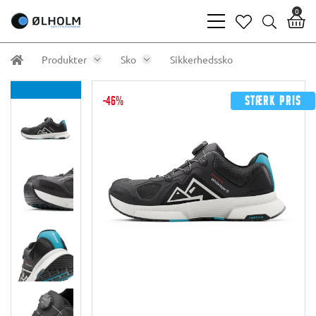
0
bars
heart
search
light
light
light
Produkter
Sko
Sikkerhedssko
-46%
Stærk pris