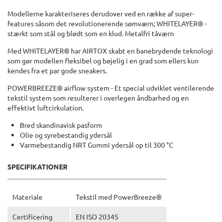
Modellerne karakteriseres derudover ved en række af super-
features såsom det revolutionerende sømværn; WHITELAYER® -
stærkt som stål og blødt som en klud. Metalfri tåværn
Med WHITELAYER® har AIRTOX skabt en banebrydende teknologi
som gør modellen fleksibel og bøjelig i en grad som ellers kun
kendes fra et par gode sneakers.
POWERBREEZE® airflow system - Et special udviklet ventilerende
tekstil system som resulterer i overlegen åndbarhed og en
effektivt luftcirkulation.
Bred skandinavisk pasform
Olie og syrebestandig ydersål
Varmebestandig NRT Gummi ydersål op til 300 °C
SPECIFIKATIONER
Materiale
Tekstil med PowerBreeze®
Certificering
EN ISO 20345