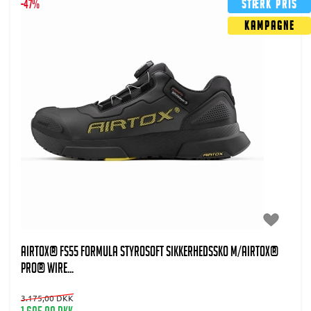
-47%
Stærk pris
Kampagne
AIRTOX® FS55 Formula Styrosoft Sikkerhedssko m/AIRTOX®
PRO® wire...
3.175,00 DKK