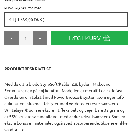
44 ( 1.639,00 DKK )
LÆG I KURV
-
+
PRODUKTBESKRIVELSE
Med de ultra bløde StyroSoft® såler 2.8, byder FM skoene i
Formula serien på høj komfort. Modellen er metalfri og skridfast.
Overdelen er i tekstil med PowerBreeze® system, som øger luft-
cirkulation i skoene. Udstyret med verdens letteste sømværn;
Whitelayer® som er ekstremt fleksibelt og vejer bare 32 gram og
er 55% lettere sammenlignet med andre tekstilsømværn. Som en
ekstra bonus er materialet også sved-absorberende. Skoene er ikke
vandtætte.