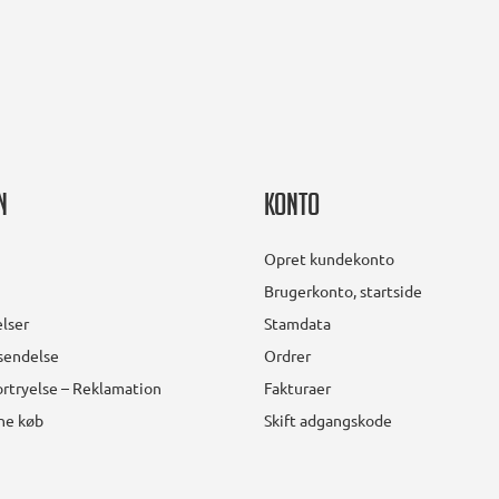
n
Konto
Opret kundekonto
Brugerkonto, startside
lser
Stamdata
rsendelse
Ordrer
rtryelse – Reklamation
Fakturaer
ine køb
Skift adgangskode