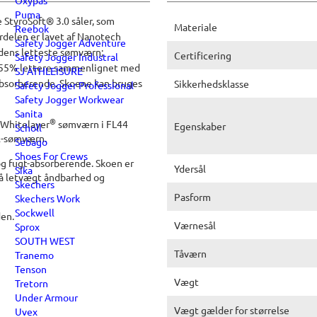
Oxypas
Puma
 StyroSoft® 3.0 såler, som
Materiale
Reebok
rdelen er lavet af Nanotech
Safety Jogger Adventure
rdens letteste sømværn;
Certificering
Safety Jogger Industral
er 55% lettere sammenlignet med
SJ ATHLEISURE
absorberende. Skoene kan bruges
Sikkerhedsklasse
Safety Jogger Professional
Safety Jogger Workwear
Sanita
®
 Whitelayer
sømværn i FL44
Egenskaber
Scholl
l-sømværn.
Sebago
Shoes For Crews
og fugt-absorberende. Skoen er
Ydersål
Sika
på letvægt åndbarhed og
Skechers
Pasform
Skechers Work
Sockwell
den.
Værnesål
Sprox
SOUTH WEST
Tåværn
Tranemo
Tenson
Vægt
Tretorn
Under Armour
Vægt gælder for størrelse
Uvex