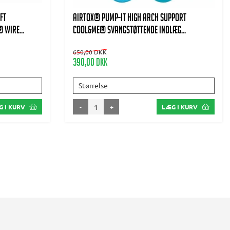
ft
AIRTOX® Pump-It high arch support
 wire...
Cool&Me® svangstøttende indlæg...
650,00 DKK
390,00 DKK
Størrelse
-
+
 I KURV
LÆG I KURV