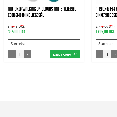
AIRTOX® Walking on clouds antibakteriel
AIRTOX® FL4
Cool&Me® indlægssål
Sikkerhedss
543,75 DKK
2.775,00 DKK
395,00 DKK
1.795,00 DKK
Størrelse
Størrelse
-
+
-
+
LÆG I KURV