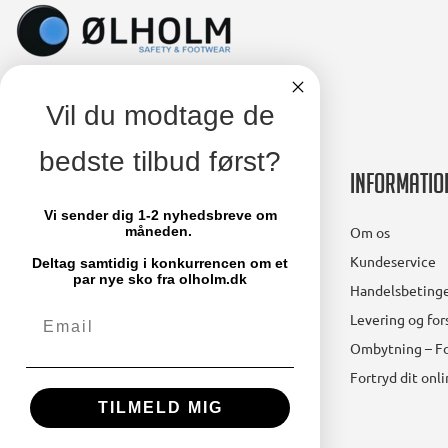
Vil du modtage de
bedste tilbud først?
Kontakt
Informatio
Vi sender dig 1-2 nyhedsbreve om
Ølholm A/S
Om os
måneden.
Lollandsvej 29
Kundeservice
Deltag samtidig i konkurrencen om et
5500 Middelfart
par nye sko fra olholm.dk
Handelsbetinge
Email
Telefon: 64 41 11 66
Levering og fo
mail@olholm.dk
Ombytning – Fo
Fortryd dit onl
CVR-nummer: 47475910
TILMELD MIG