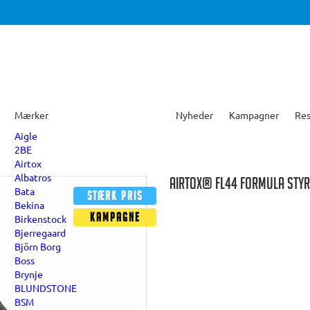
Mærker
Nyheder
Kampagner
Res
Aigle
2BE
Airtox
Albatros
AIRTOX® FL44 FORMULA STY
Bata
Stærk pris
Bekina
Kampagne
Birkenstock
Bjerregaard
Björn Borg
Boss
Brynje
BLUNDSTONE
BSM