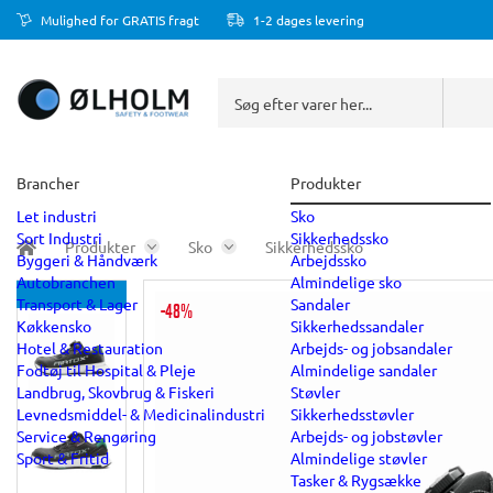
Mulighed for GRATIS fragt
1-2 dages levering
Brancher
Produkter
Let industri
Sko
Sort Industri
Sikkerhedssko
Produkter
Sko
Sikkerhedssko
Byggeri & Håndværk
Arbejdssko
Autobranchen
Almindelige sko
Transport & Lager
Sandaler
-48%
Køkkensko
Sikkerhedssandaler
Hotel & Restauration
Arbejds- og jobsandaler
Fodtøj til Hospital & Pleje
Almindelige sandaler
Landbrug, Skovbrug & Fiskeri
Støvler
Levnedsmiddel- & Medicinalindustri
Sikkerhedsstøvler
Service & Rengøring
Arbejds- og jobstøvler
Sport & Fritid
Almindelige støvler
Tasker & Rygsække