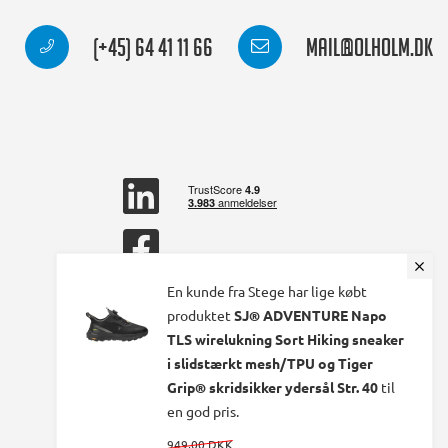
(+45) 64 41 11 66
mail@olholm.dk
linkedin
square
facebook
square
En kunde fra Stege har lige købt
produktet
SJ® ADVENTURE Napo
TLS wirelukning Sort Hiking sneaker
i slidstærkt mesh/TPU og Tiger
Grip® skridsikker ydersål Str. 40
til
en god pris.
949,00 DKK