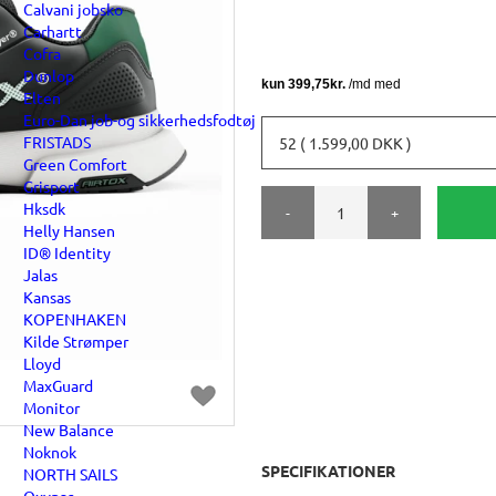
Calvani jobsko
Carhartt
Cofra
Dunlop
Elten
Euro-Dan job-og sikkerhedsfodtøj
FRISTADS
52 ( 1.599,00 DKK )
Green Comfort
Grisport
Hksdk
-
+
Helly Hansen
ID® Identity
Jalas
Kansas
KOPENHAKEN
Kilde Strømper
Lloyd
MaxGuard
Monitor
New Balance
Noknok
SPECIFIKATIONER
NORTH SAILS