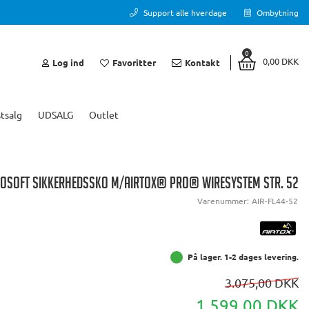
Support alle hverdage
Ombytning
0
0,00 DKK
Log ind
Favoritter
Kontakt
tsalg
UDSALG
Outlet
ROSOFT SIKKERHEDSSKO M/AIRTOX® PRO® WIRESYSTEM STR. 52
Varenummer:
AIR-FL44-52
På lager. 1-2 dages levering.
3.075,00 DKK
1.599,00 DKK