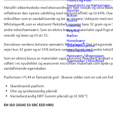
T-shirts og Polo
Sweatshirts og Hættetrøjer
Metalfri sikkerhedssko med ekstraordinært højt niveau og ultra bløde
Skjorter
reflekterer den nyeste udvikling med rebound effekt op til 64%. Ove
Bukser
mikrofiber som er vandafvisende og let at rengøre. Udstyret med ve
Shorts
Whitelayer®, som er ekstremt fleksibelt og vejer bare 32 gram og 
Undertøj
andre tekstilsømværn. Som en ekstra bonus er materialet også fugt-
Regntøj
overalt og laves op til str 52.
Bælter
Hovedværn
®
Derudover verdens letteste sømværn:
Whitelayer
. Det integrerede
Sikkerhedshjelme
vejer kun 32 gram og er 55% lettere sammenlignet med andre teksti
Sikkerhedsbriller
Høreværn / Ørepropper
Som en ekstra bonus er materialet også ekstremt fleksibelt åndbart 
Støvmasker / Mundbind
udført i et nyudviklet og avanceret microfiber materiale som byder 
vandafvisende egenskaber.
Pasformen i FL44 er fantastisk god - Skoene sidder som en sok om fo
Skandinavisk pasform
Olie og syrebestandig ydersål
Varmebestandig NRT Gummi ydersål op til 300 °C
EN ISO 20345 S3 SRC ESD HRO