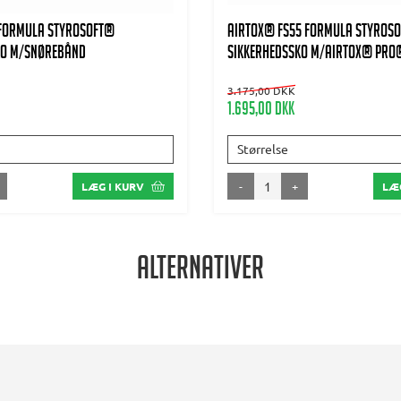
 Formula Styrosoft®
AIRTOX® FS55 Formula Styroso
ko m/snørebånd
Sikkerhedssko m/AIRTOX® PRO®
3.175,00 DKK
1.695,00 DKK
Størrelse
-
+
LÆG I KURV
LÆG
Alternativer