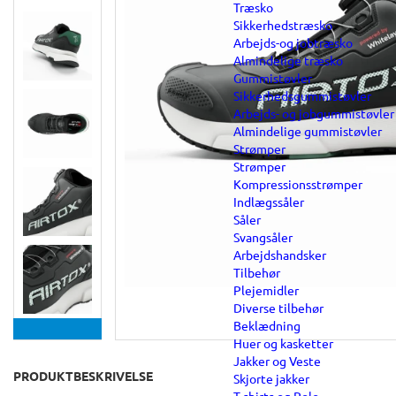
Træsko
Sikkerhedstræsko
Arbejds-og jobtræsko
Almindelige træsko
Gummistøvler
Sikkerhedsgummistøvler
Arbejds- og jobgummistøvler
Almindelige gummistøvler
Strømper
Strømper
Kompressionsstrømper
Indlægssåler
Såler
Svangsåler
Arbejdshandsker
Tilbehør
Plejemidler
Diverse tilbehør
Beklædning
Huer og kasketter
Jakker og Veste
PRODUKTBESKRIVELSE
Skjorte jakker