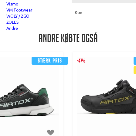
Vismo
VM Footwear
Køn
WOLY / 2GO
ZOLES
Andre
Andre købte også
Stærk pris
-47%