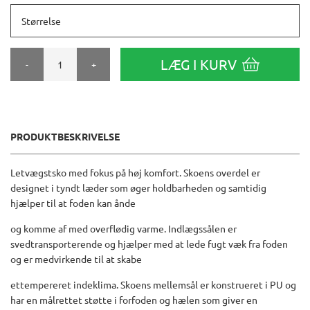
Størrelse
LÆG I KURV
-
+
PRODUKTBESKRIVELSE
Letvægstsko med fokus på høj komfort. Skoens overdel er
designet i tyndt læder som øger holdbarheden og samtidig
hjælper til at foden kan ånde
og komme af med overflødig varme. Indlægssålen er
svedtransporterende og hjælper med at lede fugt væk fra foden
og er medvirkende til at skabe
ettempereret indeklima. Skoens mellemsål er konstrueret i PU og
har en målrettet støtte i forfoden og hælen som giver en