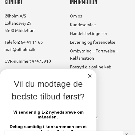
Kontakt
Information
Ølholm A/S
Om os
Lollandsvej 29
Kundeservice
5500 Middelfart
Handelsbetingelser
Telefon: 64 41 11 66
Levering og forsendelse
mail@olholm.dk
Ombytning – Fortryelse –
Reklamation
CVR-nummer: 47475910
Fortryd dit online køb
Konto
linkedin
Vil du modtage de
square
Opret kundekonto
bedste tilbud først?
facebook
Brugerkonto, startside
square
Stamdata
Vi sender dig 1-2 nyhedsbreve om
måneden.
Ordrer
Fakturaer
Deltag samtidig i konkurrencen om et
par nye sko fra olholm.dk