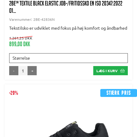
2BE™ Textile Black elastic Job-/fritidssko EN ISO 20347:2022
O1...
Varenummer:
2BE-42836N
Tekstilsko er udviklet med fokus på høj komfort og åndbarhed
1.261,25 DKK
899,00 DKK
Størrelse
-
+
LÆG I KURV
-29%
Stærk pris