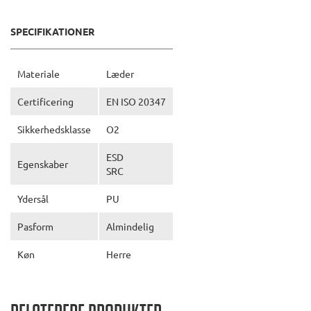
SPECIFIKATIONER
Materiale
Læder
Certificering
EN ISO 20347
Sikkerhedsklasse
O2
ESD
Egenskaber
SRC
Ydersål
PU
Pasform
Almindelig
Køn
Herre