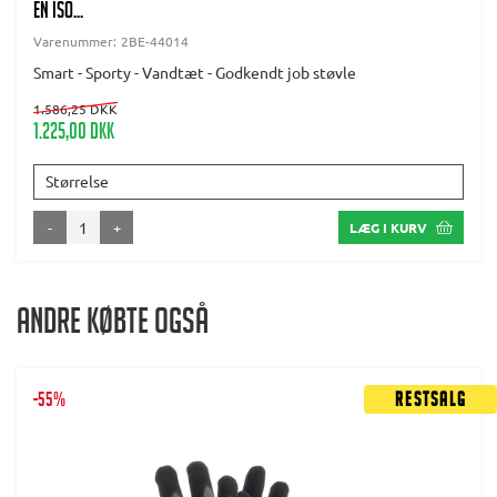
EN ISO...
Varenummer:
2BE-44014
Smart - Sporty - Vandtæt - Godkendt job støvle
1.586,25 DKK
1.225,00 DKK
Størrelse
-
+
LÆG I KURV
Andre købte også
-55%
Restsalg