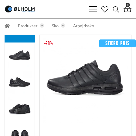
0
bars
heart
search
light
light
light
Produkter
Sko
Arbejdssko
-28%
Stærk pris