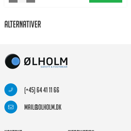
Alternativer
(+45) 64 41 11 66
mail@olholm.dk