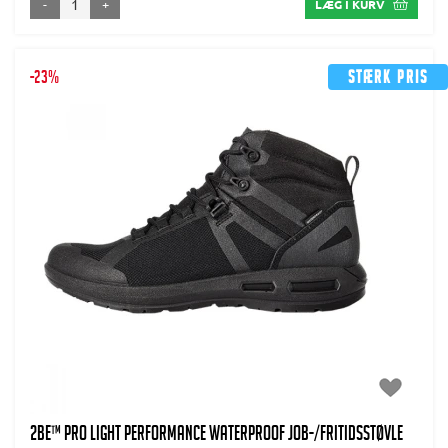
-
+
LÆG I KURV
-23%
Stærk pris
2BE™ Pro Light Performance Waterproof Job-/fritidsstøvle