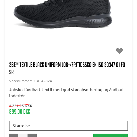
2BE™ Textile Black Uniform Job-/fritidssko EN ISO 20347 O1 FO
SR...
Varenummer:
2BE-42824
Jobsko i åndbart textil med god stødabsorbering og åndbart
inderfór
1.261,25 DKK
899,00 DKK
Størrelse