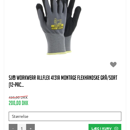
SJ® WORKWEAR ALLFLEX 4131A MONTAGE FLEXHANDSKE GRÅ/SORT
(12-PAC...
435,00 DKK
200,00 DKK
Størrelse
-
+
LÆG I KURV