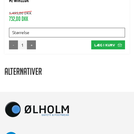
m/wireluk
1.495,00 DKK
732,00 DKK
Størrelse
-
+
LÆG I KURV
Alternativer