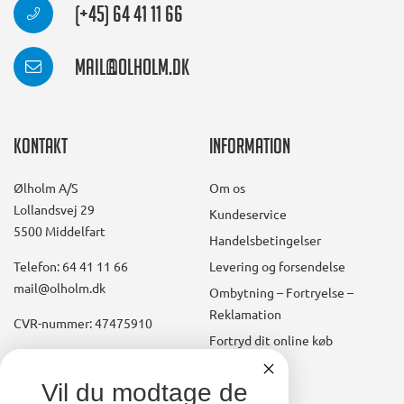
(+45) 64 41 11 66
mail@olholm.dk
Kontakt
Information
Ølholm A/S
Om os
Lollandsvej 29
Kundeservice
5500 Middelfart
Handelsbetingelser
Telefon: 64 41 11 66
Levering og forsendelse
mail@olholm.dk
Ombytning – Fortryelse –
Reklamation
CVR-nummer: 47475910
Fortryd dit online køb
Konto
linkedin
Vil du modtage de
square