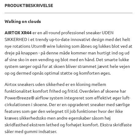
PRODUKTBESKRIVELSE
Walking on clouds
AIRTOX XR44
er en all-round professionel sneaker UDEN
SIKKERHED i et trendy up-to-date innovativt design med det helt
nye rotations Uturn® wire lukning som åbnes og lukkes blot ved at
dreje på knappen - på denne måde kommer man hurtigt ind og ud
af sine sko in een vending og blot med en hånd. Det smarte lukke
system sørger også for at skoen bliver strammet jævnt hele vejen
op og dermed opnås optimal støtte og komforten øges.
Airtox sneakers uden sikkerhed er en kloning mellem
funktionalitet komfort frihed og fritid. Overdelen af skoene har
PowerBreeze® airflow system integreret som effektivt øger luft-
cirkulationen i skoene. Der er en opgraderet sneaker med særlige
features som gør den velegnet til job funktioner hvor der ikke
kræves sikkerhedssko men andre egenskaber såsom høj
skridfasthed ekstrem lethed og forhøjet komfort. Ekstra skridfaste
såler med gummi indsatser.