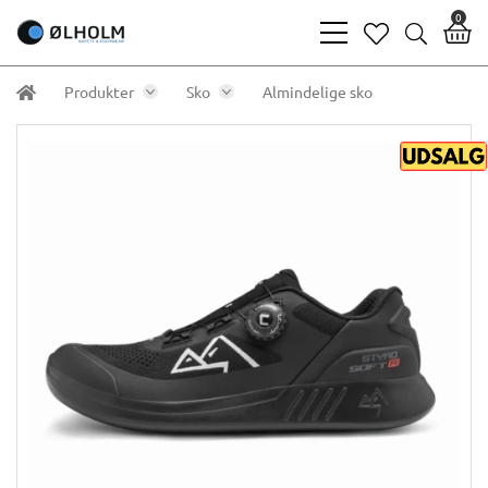
0
bars
heart
search
light
light
light
Produkter
Sko
Almindelige sko