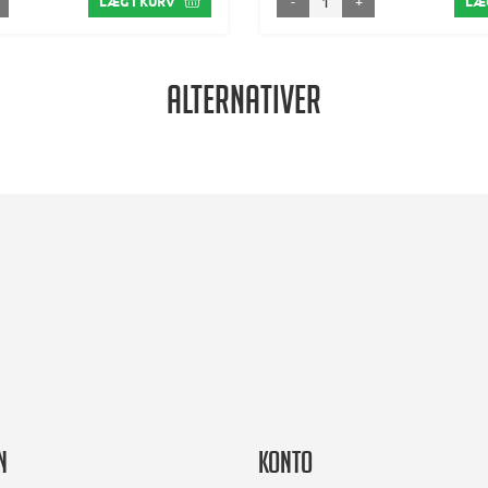
-
+
LÆG I KURV
LÆG
Alternativer
n
Konto