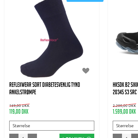
REFLEXWEAR Sort diabetesvenlig tynd
HKSDK B2 Sik
ankelstrømpe
20345 S3 SRC
169,00 DKK
2.200,00 DKK
119,00 DKK
1.599,00 DKK
Størrelse
Størrelse