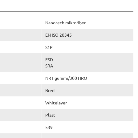
Nanotech mikrofiber
EN ISO 20345
S1P
ESD
SRA
NRT gummi/300 HRO
Bred
Whitelayer
Plast
539