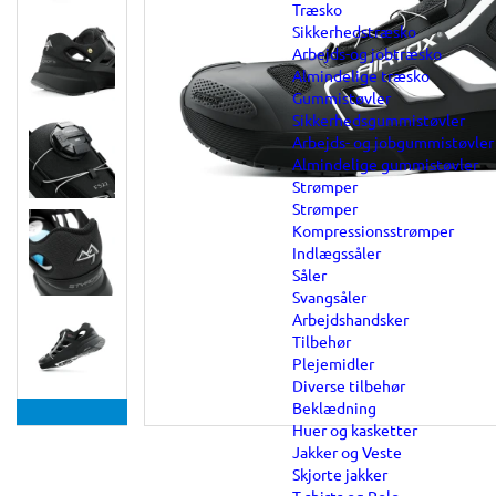
Træsko
Sikkerhedstræsko
Arbejds-og jobtræsko
Almindelige træsko
Gummistøvler
Sikkerhedsgummistøvler
Arbejds- og jobgummistøvler
Almindelige gummistøvler
Strømper
Strømper
Kompressionsstrømper
Indlægssåler
Såler
Svangsåler
Arbejdshandsker
Tilbehør
Plejemidler
Diverse tilbehør
Beklædning
Huer og kasketter
Jakker og Veste
Skjorte jakker