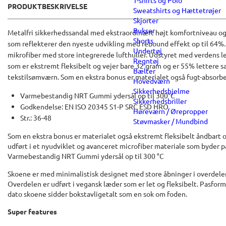
T-shirts og Polo
PRODUKTBESKRIVELSE
Sweatshirts og Hættetrøjer
Skjorter
Bukser
Metalfri sikkerhedssandal med ekstraordinært højt komfortniveau og u
Shorts
som reflekterer den nyeste udvikling med rebound effekt op til 64%.
Undertøj
mikrofiber med store integrerede lufthuller. Udstyret med verdens 
Regntøj
som er ekstremt fleksibelt og vejer bare 32 gram og er 55% lettere
Bælter
tekstilsømværn. Som en ekstra bonus er materialet også fugt-absorb
Hovedværn
Sikkerhedshjelme
Varmebestandig NRT Gummi ydersål op til 300°C
Sikkerhedsbriller
Godkendelse: EN ISO 20345 S1-P SRC ESD HRO
Høreværn / Ørepropper
Str.: 36-48
Støvmasker / Mundbind
Som en ekstra bonus er materialet også ekstremt fleksibelt åndbart 
udført i et nyudviklet og avanceret microfiber materiale som byder 
Varmebestandig NRT Gummi ydersål op til 300 °C
Skoene er med minimalistisk designet med store åbninger i overdelen
Overdelen er udført i vegansk læder som er let og fleksibelt. Pasforme
dato skoene sidder bokstavligetalt som en sok om foden.
Super features