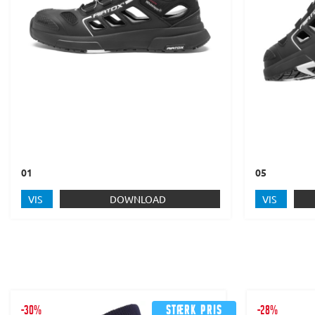
01
05
VIS
DOWNLOAD
VIS
-30%
Stærk pris
-28%