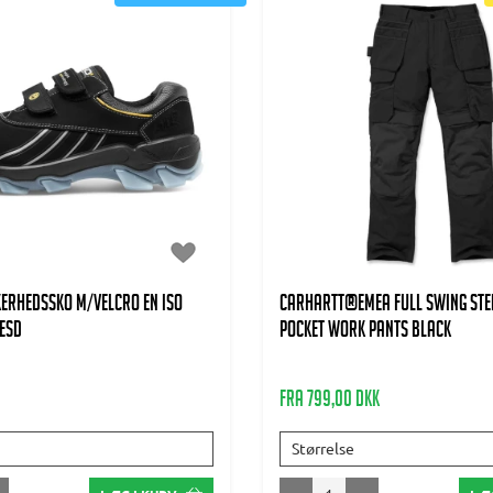
kerhedssko m/velcro EN ISO
CARHARTT®EMEA FULL SWING STEE
 ESD
POCKET WORK PANTS BLACK
Fra 799,00 DKK
Størrelse