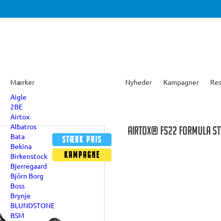
Mærker
Nyheder
Kampagner
Res
Aigle
2BE
Airtox
Albatros
AIRTOX® FS22 FORMULA S
Bata
Stærk pris
Bekina
Kampagne
Birkenstock
Bjerregaard
Björn Borg
Boss
Brynje
BLUNDSTONE
BSM