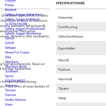
Oxypas
SPECIFIKATIONER
Puma
Reebok
Safety Jogger Adventure
ltra bløde StyroSoft® 3.0 såler,
Materiale
Safety Jogger Industral
 Overdelen er lavet af Nanotech
SJ ATHLEISURE
letteste sømværn; Whitelayer®,
Certificering
Safety Jogger Professional
 sammenlignet med andre
Safety Jogger Workwear
erende. Skoene er ikke vandtætte.
Sikkerhedsklasse
Sanita
Scholl
Sebago
Egenskaber
Shoes For Crews
Sika
Ydersål
Skechers
og fugt-absorberende. Skoen er
Skechers Work
på letvægt åndbarhed.
Pasform
Sockwell
Sprox
Værnesål
SOUTH WEST
 for optimal ventilering.
Tranemo
n i FS22 er en af vores bedste til
Tåværn
Tenson
Tretorn
Vægt
Under Armour
Uvex