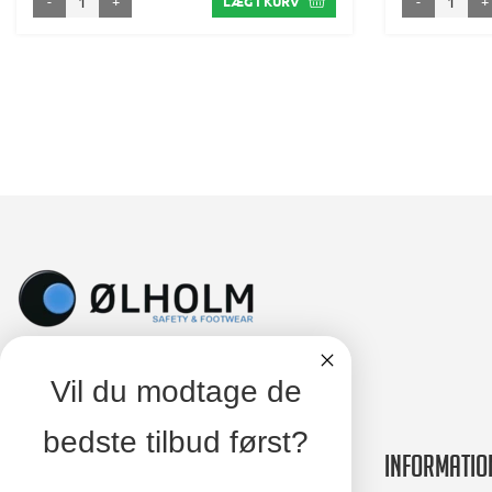
-
+
-
+
LÆG I KURV
Vil du modtage de
bedste tilbud først?
Kontakt
Informatio