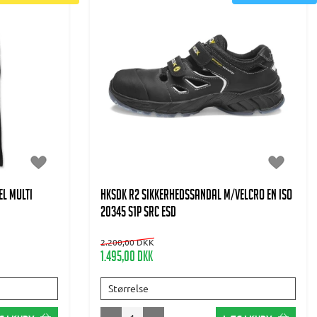
L MULTI
HKSDK R2 Sikkerhedssandal m/velcro EN ISO
20345 S1P SRC ESD
2.200,00 DKK
1.495,00 DKK
Størrelse