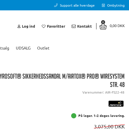
Support alle hverdage
Ombytning
0
0,00 DKK
Log ind
Favoritter
Kontakt
tsalg
UDSALG
Outlet
TYROSOFT® SIKKERHEDSSANDAL M/AIRTOX® PRO® WIRESYSTEM
STR. 48
Varenummer:
AIR-FS22-48
På lager. 1-2 dages levering.
3.075,00 DKK