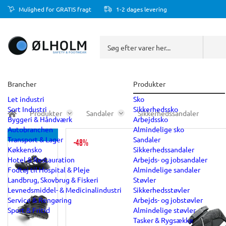
Mulighed for GRATIS fragt
1-2 dages levering
Brancher
Produkter
Let industri
Sko
Sort Industri
Sikkerhedssko
Produkter
Sandaler
Sikkerhedssandaler
Byggeri & Håndværk
Arbejdssko
Autobranchen
Almindelige sko
Transport & Lager
Sandaler
-48%
Køkkensko
Sikkerhedssandaler
Hotel & Restauration
Arbejds- og jobsandaler
Fodtøj til Hospital & Pleje
Almindelige sandaler
Landbrug, Skovbrug & Fiskeri
Støvler
Levnedsmiddel- & Medicinalindustri
Sikkerhedsstøvler
Service & Rengøring
Arbejds- og jobstøvler
Sport & Fritid
Almindelige støvler
Tasker & Rygsække