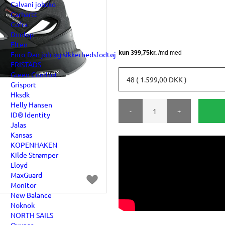
Calvani jobsko
Carhartt
Cofra
Dunlop
Elten
Euro-Dan job-og sikkerhedsfodtøj
FRISTADS
Green Comfort
48 ( 1.599,00 DKK )
Grisport
Hksdk
Helly Hansen
-
+
ID® Identity
Jalas
Kansas
KOPENHAKEN
Kilde Strømper
Lloyd
MaxGuard
Monitor
New Balance
Noknok
NORTH SAILS