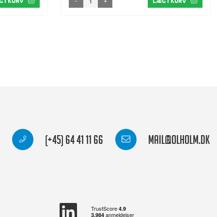
-
+
 I KURV
LÆG I KURV
(+45) 64 41 11 66
mail@olholm.dk
linkedin