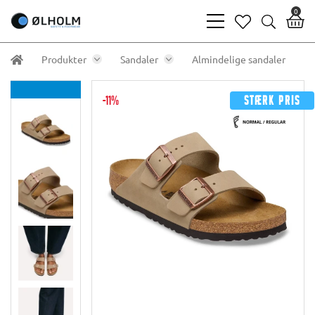
0
bars
heart
search
light
light
light
Produkter
Sandaler
Almindelige sandaler
-11%
Stærk pris