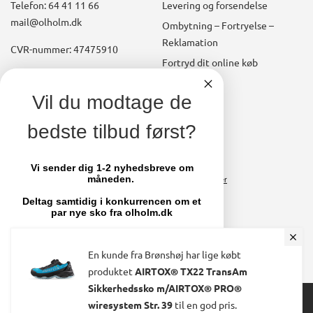
Telefon: 64 41 11 66
Levering og forsendelse
mail@olholm.dk
Ombytning – Fortryelse –
Reklamation
CVR-nummer: 47475910
Fortryd dit online køb
Konto
linkedin
Vil du modtage de
square
Opret kundekonto
bedste tilbud først?
facebook
Brugerkonto, startside
square
Stamdata
Vi sender dig 1-2 nyhedsbreve om
måneden.
Ordrer
Fakturaer
Deltag samtidig i konkurrencen om et
par nye sko fra olholm.dk
Skift adgangskode
Email
En kunde fra Brønshøj har lige købt
produktet
AIRTOX® TX22 TransAm
Sikkerhedssko m/AIRTOX® PRO®
© 2024 Ølholm A/S. All Rights Reserved.
TILMELD MIG
wiresystem Str. 39
til en god pris.