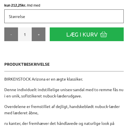
Størrelse
LÆG I KURV
-
+
PRODUKTBESKRIVELSE
BIRKENSTOCK Arizona er en ægte klassiker.
Denne individuelt indstillelige unisex-sandal med to remme fås nu
i en unik, sofistikeret nubuck-læderudgave.
Overdelene er fremstillet af dejligt, handskeblødt nubuck-læder
med læderet åbne,
ru kanter, der fremhæver det håndlavede og naturlige look på