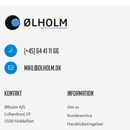
(+45) 64 41 11 66
mail@olholm.dk
Kontakt
Information
Ølholm A/S
Om os
Lollandsvej 29
Kundeservice
5500 Middelfart
Handelsbetingelser