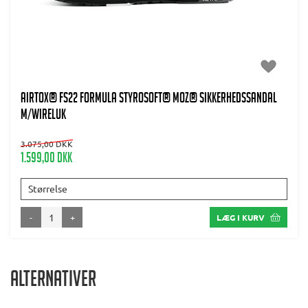
AIRTOX® FS22 Formula Styrosoft® MOZ® sikkerhedssandal
m/wireluk
3.075,00 DKK
1.599,00 DKK
Størrelse
-
+
LÆG I KURV
Alternativer