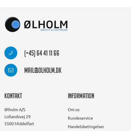
(+45) 64 41 11 66
mail@olholm.dk
Kontakt
Information
Ølholm A/S
Om os
Lollandsvej 29
Kundeservice
5500 Middelfart
Handelsbetingelser