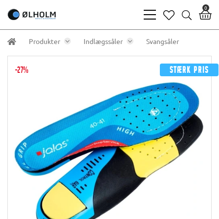
0
bars
heart
search
light
light
light
Produkter
Indlægssåler
Svangsåler
-27%
Stærk pris