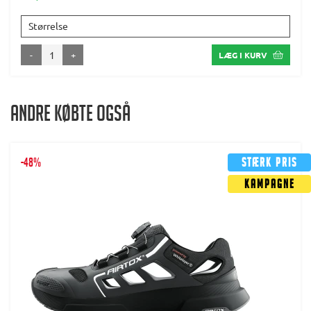
Størrelse
-
+
LÆG I KURV
Andre købte også
-48%
Stærk pris
Kampagne