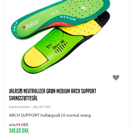
JALAS® Neutralizer Grøn Medium arch support
svangstøttesål
Varenummer:
JAL-8710M
ARCH SUPPORT Indlægssål til normal svang
473,75 DKK
349,00 DKK