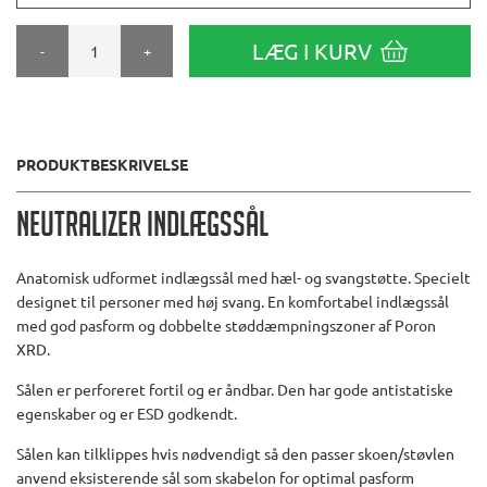
LÆG I KURV
-
+
PRODUKTBESKRIVELSE
Neutralizer Indlægssål
Anatomisk udformet indlægssål med hæl- og svangstøtte. Specielt
designet til personer med høj svang. En komfortabel indlægssål
med god pasform og dobbelte støddæmpningszoner af Poron
XRD.
Sålen er perforeret fortil og er åndbar. Den har gode antistatiske
egenskaber og er ESD godkendt.
Sålen kan tilklippes hvis nødvendigt så den passer skoen/støvlen
anvend eksisterende sål som skabelon for optimal pasform