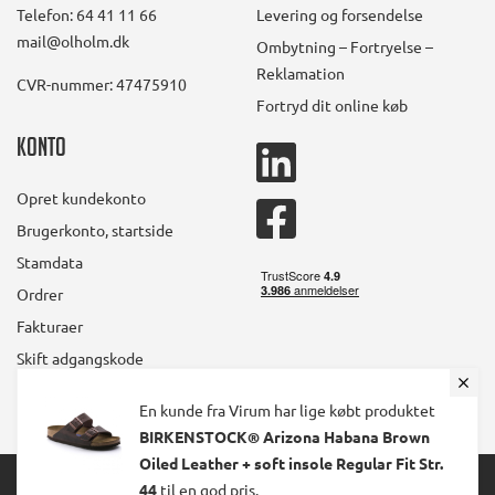
Telefon: 64 41 11 66
Levering og forsendelse
mail@olholm.dk
Ombytning – Fortryelse –
Reklamation
CVR-nummer: 47475910
Fortryd dit online køb
Konto
linkedin
square
Opret kundekonto
facebook
Brugerkonto, startside
square
Stamdata
Ordrer
Fakturaer
Skift adgangskode
En kunde fra Virum har lige købt produktet
BIRKENSTOCK® Arizona Habana Brown
Oiled Leather + soft insole Regular Fit Str.
© 2024 Ølholm A/S. All Rights Reserved.
44
til en god pris.