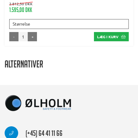
2.812,50 DKK
1.595,00 DKK
Størrelse
-
+
LÆG I KURV
Alternativer
(+45) 64 41 11 66