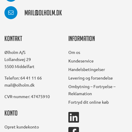
mail@olholm.dk
Kontakt
Information
Ølholm A/S
Om os
Lollandsvej 29
Kundeservice
5500 Middelfart
Handelsbetingelser
Telefon: 64 41 11 66
Levering og forsendelse
mail@olholm.dk
Ombytning – Fortryelse –
Reklamation
CVR-nummer: 47475910
Fortryd dit online køb
Konto
linkedin
square
Opret kundekonto
facebook