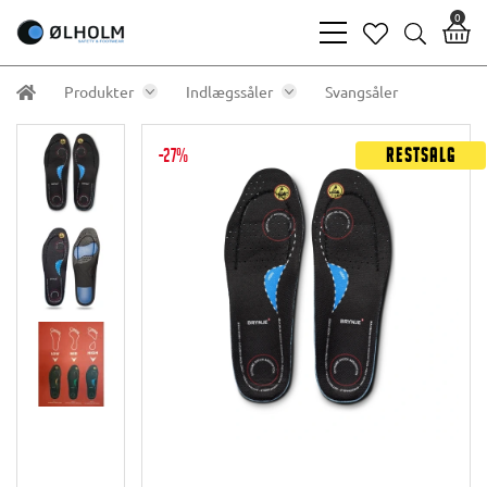
0
bars
heart
search
light
light
light
Produkter
Indlægssåler
Svangsåler
-27%
Restsalg