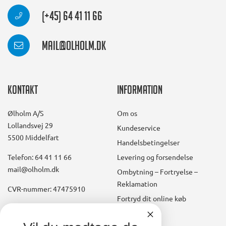
(+45) 64 41 11 66
mail@olholm.dk
Kontakt
Information
Ølholm A/S
Om os
Lollandsvej 29
Kundeservice
5500 Middelfart
Handelsbetingelser
Telefon: 64 41 11 66
Levering og forsendelse
mail@olholm.dk
Ombytning – Fortryelse –
Reklamation
CVR-nummer: 47475910
Fortryd dit online køb
Konto
linkedin