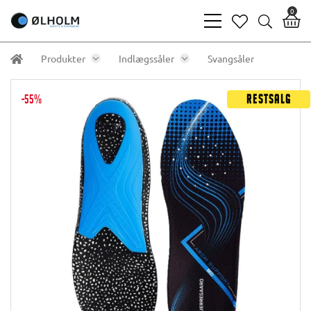
0
bars
heart
search
light
light
light
Produkter
Indlægssåler
Svangsåler
-55%
Restsalg