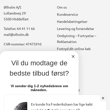
Ølholm A/S
Om os
Lollandsvej 29
Kundeservice
5500 Middelfart
Handelsbetingelser
Telefon: 64 41 11 66
Levering og forsendelse
mail@olholm.dk
Ombytning – Fortryelse –
Reklamation
CVR-nummer: 47475910
Fortryd dit online køb
Konto
linkedin
Vil du modtage de
square
Opret kundekonto
bedste tilbud først?
facebook
Brugerkonto, startside
square
Stamdata
Vi sender dig 1-2 nyhedsbreve om
måneden.
Ordrer
Fakturaer
Deltag samtidig i konkurrencen om et
par nye sko fra olholm.dk
En kunde fra Frederikshavn har lige købt
Skift adgangskode