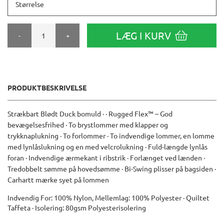
Størrelse
LÆG I KURV
-
+
PRODUKTBESKRIVELSE
Strækbart Blødt Duck bomuld · · Rugged Flex™ – God
bevægelsesfrihed · To brystlommer med klapper og
trykknaplukning · To forlommer · To indvendige lommer, en lomme
med lynlåslukning og en med velcrolukning · Fuld-længde lynlås
foran · Indvendige ærmekant i ribstrik · Forlænget ved lænden ·
Tredobbelt sømme på hovedsømme · Bi-Swing plisser på bagsiden ·
Carhartt mærke syet på lommen
Indvendig For: 100% Nylon, Mellemlag: 100% Polyester · Quiltet
Taffeta · Isolering: 80gsm Polyesterisolering