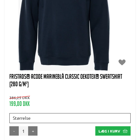
FRISTADS® Acode MARINEBLÅ Classic Oekotex® Sweatshirt
(280 g/m²)
386,25 DKK
199,00 DKK
Størrelse
-
+
LÆG I KURV