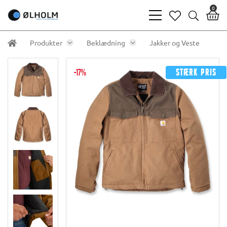
0
bars
heart
search
light
light
light
Produkter
Beklædning
Jakker og Veste
-17%
Stærk pris