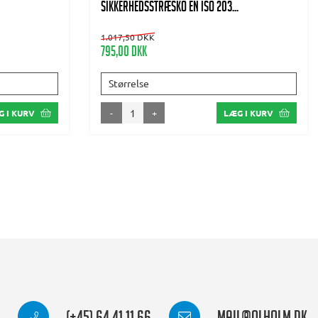
Sikkerhedsstræsko EN ISO 203...
1.017,50 DKK
795,00 DKK
Størrelse
-
+
 I KURV
LÆG I KURV