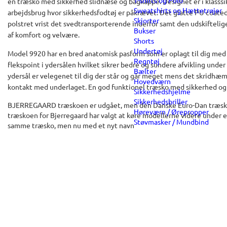
T-shirts og Polo
en træsko med sikkerhed slidnæse og bagkappe. Designet er i klasssi
Sweatshirts og Hættetrøjer
arbejdsbrug hvor sikkerhedsfodtøj er påkrævet. Det glatte PU coate
Skjorter
polstret vrist det svedtransporterende inderfor samt den udskiftelig
Bukser
af komfort og velvære.
Shorts
Undertøj
Model 9920 har en bred anatomisk pasform som er oplagt til dig med 
Regntøj
flekspoint i ydersålen hvilket sikrer bedre og sundere afvikling und
Bælter
ydersål er velegenet til dig der står og går meget mens det skridhæ
Hovedværn
kontakt med underlaget. En god funktionel træsko med sikkerhed og 
Sikkerhedshjelme
Sikkerhedsbriller
BJERREGAARD træskoen er udgået, men den Danske Euro-Dan træsko
Høreværn / Ørepropper
træskoen for Bjerregaard har valgt at køre modellerne videre under e
Støvmasker / Mundbind
samme træsko, men nu med et nyt navn