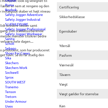
Oxypas
k modernet look og velegnet til
Puma
d læder er nem at rengøre og den
Certificering
Reebok
e indlægssål skaber et højt niveau
Safety Jogger Adventure
Sikkerhedsklasse
Safety Jogger Industral
SJ ATHLEISURE
lidt bredere fødder samt
Safety Jogger Professional
er gang. Den stødabsorberende
Egenskaber
Safety Jogger Workwear
mmende mønster tilsikrer bedre
Sanita
velvære hele dagen....
Scholl
Ydersål
Sebago
 producent, som har produceret
Shoes For Crews
get navn. Så du får stadig den
Pasform
Sika
Skechers
Værnesål
Skechers Work
Sockwell
Tåværn
Sprox
SOUTH WEST
Vægt
Tranemo
Tenson
Vægt gælder for størrelse
Tretorn
Under Armour
Køn
Uvex