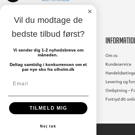
Vil du modtage de
bedste tilbud først?
Kontakt
Informatio
Vi sender dig 1-2 nyhedsbreve om
Ølholm A/S
Om os
måneden.
Lollandsvej 29
Kundeservice
Deltag samtidig i konkurrencen om et
5500 Middelfart
par nye sko fra olholm.dk
Handelsbetinge
Email
Telefon: 64 41 11 66
Levering og fo
mail@olholm.dk
Ombytning – Fo
Fortryd dit onl
CVR-nummer: 47475910
TILMELD MIG
Nej tak
© 2024 Ølholm A/S. All Rights Reserved.