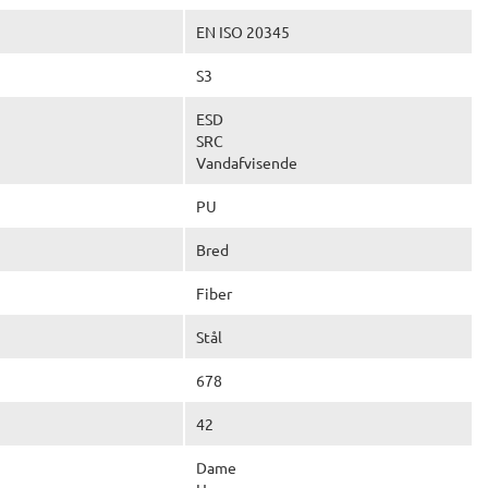
EN ISO 20345
S3
ESD
SRC
Vandafvisende
PU
Bred
Fiber
Stål
678
42
Dame