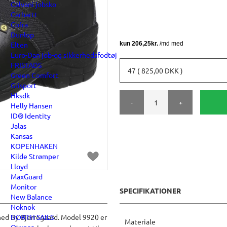
Calvani jobsko
Carhartt
Cofra
Dunlop
Elten
Euro-Dan job-og sikkerhedsfodtøj
FRISTADS
47 ( 825,00 DKK )
Green Comfort
Grisport
Hksdk
-
+
Helly Hansen
ID® Identity
Jalas
Kansas
KOPENHAKEN
Kilde Strømper
Lloyd
MaxGuard
Monitor
SPECIFIKATIONER
New Balance
Noknok
NORTH SAILS
hed By Bjerregaard. Model 9920 er
Materiale