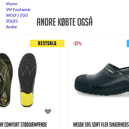
Vismo
VM Footwear
WOLY / 2GO
Andre købte også
ZOLES
Andre
Restsalg
-32%
R COMFORT STØDDÆMPENDE
HKSDK S95 Sort flex Sikkerhed