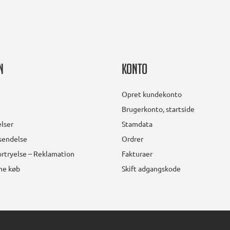
n
Konto
Opret kundekonto
Brugerkonto, startside
lser
Stamdata
rsendelse
Ordrer
rtryelse – Reklamation
Fakturaer
ine køb
Skift adgangskode