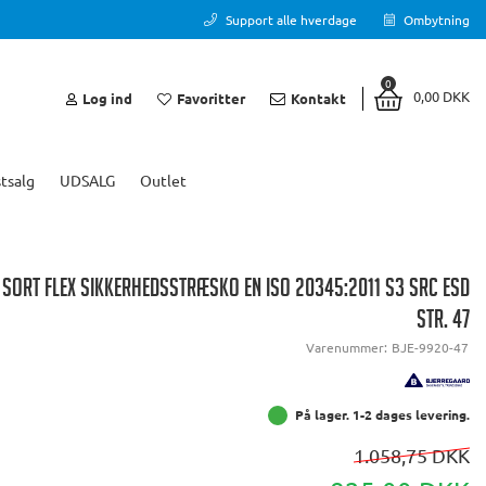
Support alle hverdage
Ombytning
0
0,00 DKK
Log ind
Favoritter
Kontakt
tsalg
UDSALG
Outlet
SORT FLEX SIKKERHEDSSTRÆSKO EN ISO 20345:2011 S3 SRC ESD
STR. 47
Varenummer:
BJE-9920-47
På lager. 1-2 dages levering.
1.058,75 DKK