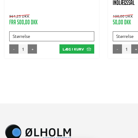
INDLÆGSSÅL
961,25 DKK
100,00 DKK
Fra 500,00 DKK
50,00 DKK
Størrelse
Størrelse
-
+
-
+
LÆG I KURV