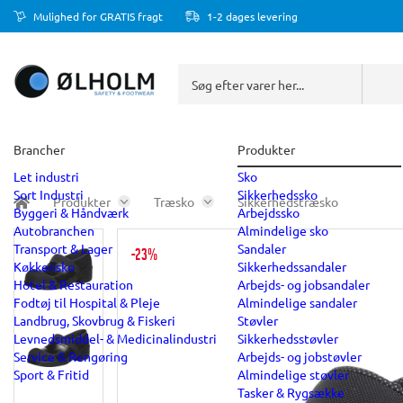
Mulighed for GRATIS fragt
1-2 dages levering
Brancher
Produkter
Let industri
Sko
Sort Industri
Sikkerhedssko
Produkter
Træsko
Sikkerhedstræsko
Byggeri & Håndværk
Arbejdssko
Autobranchen
Almindelige sko
Transport & Lager
Sandaler
-23%
Køkkensko
Sikkerhedssandaler
Hotel & Restauration
Arbejds- og jobsandaler
Fodtøj til Hospital & Pleje
Almindelige sandaler
Landbrug, Skovbrug & Fiskeri
Støvler
Levnedsmiddel- & Medicinalindustri
Sikkerhedsstøvler
Service & Rengøring
Arbejds- og jobstøvler
Sport & Fritid
Almindelige støvler
Tasker & Rygsække