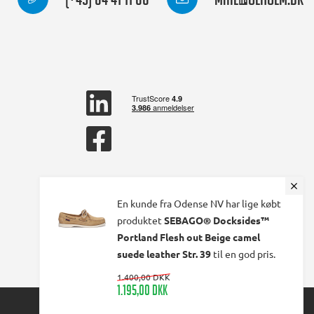
(+45) 64 41 11 66
mail@olholm.dk
linkedin
square
facebook
square
En kunde fra Odense NV har lige købt
produktet
SEBAGO® Docksides™
Portland Flesh out Beige camel
suede leather Str. 39
til en god pris.
1.400,00 DKK
1.195,00 DKK