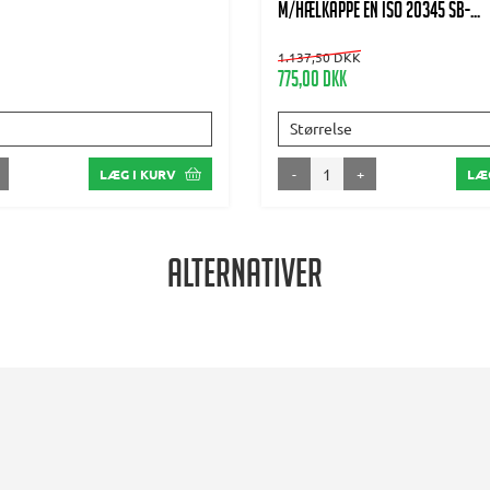
m/hælkappe EN ISO 20345 SB-...
1.137,50 DKK
775,00 DKK
Størrelse
-
+
LÆG I KURV
LÆG
Alternativer