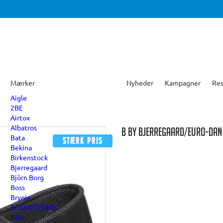
Mærker
Nyheder
Kampagner
Res
Aigle
2BE
Airtox
Albatros
B BY BJERREGAARD/EURO-DAN 
Bata
Stærk pris
Bekina
Birkenstock
Bjerregaard
Björn Borg
Boss
Brynje
BLUNDSTONE
BSM