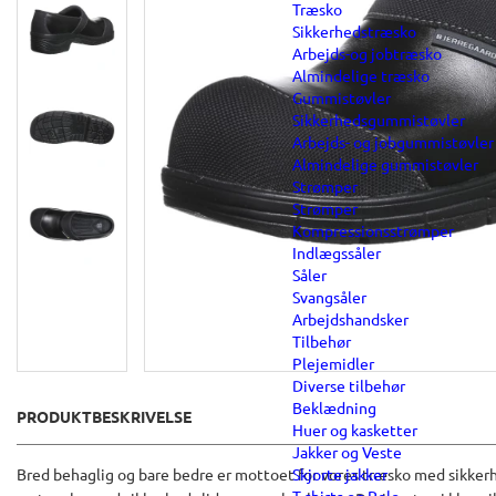
Træsko
Sikkerhedstræsko
Arbejds-og jobtræsko
Almindelige træsko
Gummistøvler
Sikkerhedsgummistøvler
Arbejds- og jobgummistøvler
Almindelige gummistøvler
Strømper
Strømper
Kompressionsstrømper
Indlægssåler
Såler
Svangsåler
Arbejdshandsker
Tilbehør
Plejemidler
Diverse tilbehør
Beklædning
PRODUKTBESKRIVELSE
Huer og kasketter
Jakker og Veste
Skjorte jakker
Bred behaglig og bare bedre er mottoet for vores træsko med sikker