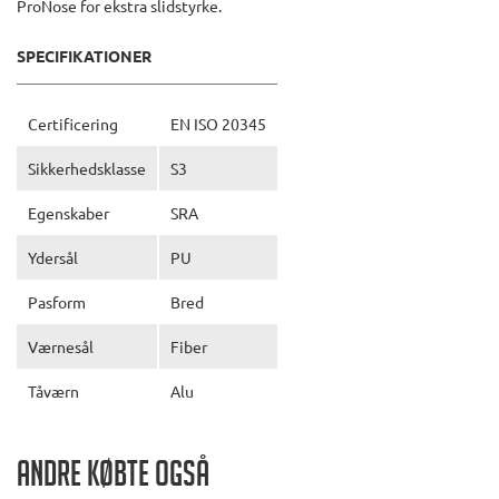
ProNose for ekstra slidstyrke.
SPECIFIKATIONER
Certificering
EN ISO 20345
Sikkerhedsklasse
S3
Egenskaber
SRA
Ydersål
PU
Pasform
Bred
Værnesål
Fiber
Tåværn
Alu
Andre købte også