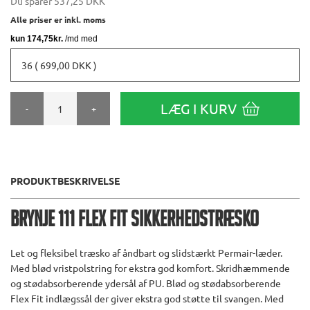
Du sparer
537,25 DKK
Alle priser er inkl. moms
36 ( 699,00 DKK )
LÆG I KURV
-
+
PRODUKTBESKRIVELSE
Brynje 111 Flex Fit Sikkerhedstræsko
Let og fleksibel træsko af åndbart og slidstærkt Permair-læder.
Med blød vristpolstring for ekstra god komfort. Skridhæmmende
og stødabsorberende ydersål af PU. Blød og stødabsorberende
Flex Fit indlægssål der giver ekstra god støtte til svangen. Med