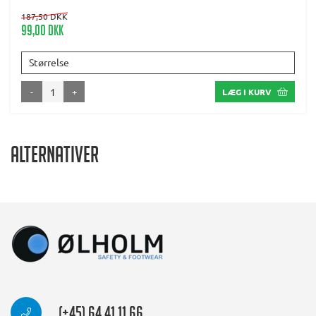
187,50 DKK
99,00 DKK
Størrelse
-
+
LÆG I KURV
Alternativer
(+45) 64 41 11 66