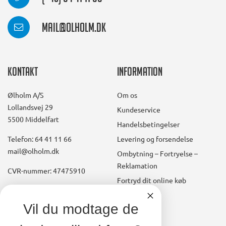
mail@olholm.dk
Kontakt
Information
Ølholm A/S
Om os
Lollandsvej 29
Kundeservice
5500 Middelfart
Handelsbetingelser
Telefon: 64 41 11 66
Levering og forsendelse
mail@olholm.dk
Ombytning – Fortryelse –
Reklamation
CVR-nummer: 47475910
Fortryd dit online køb
Konto
linkedin
Vil du modtage de
square
Opret kundekonto