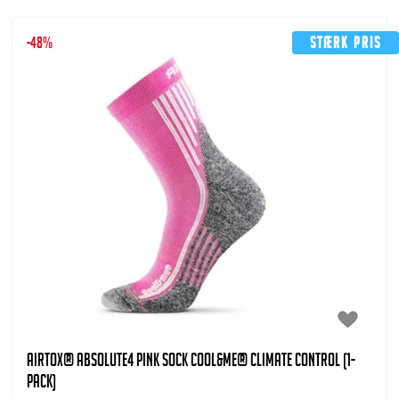
-48%
Stærk pris
AIRTOX® Absolute4 Pink Sock Cool&Me® climate control (1-
pack)