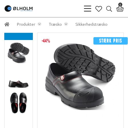
0
bars
heart
search
light
light
light
Produkter
Træsko
Sikkerhedstræsko
-44%
Stærk pris