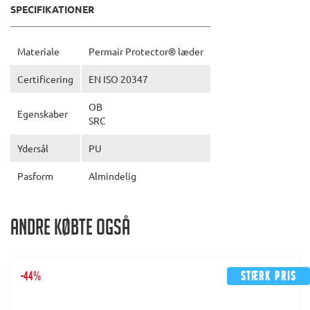
SPECIFIKATIONER
Materiale
Permair Protector® læder
Certificering
EN ISO 20347
OB
Egenskaber
SRC
Ydersål
PU
Pasform
Almindelig
Andre købte også
-44%
Stærk pris