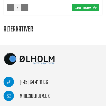
-
+
LÆG I KURV
Alternativer
(+45) 64 41 11 66
mail@olholm.dk