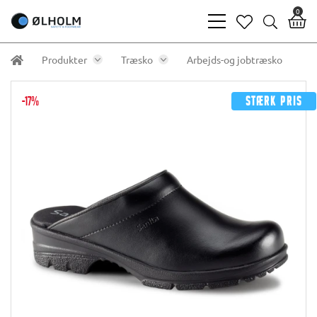
0
bars
heart
search
light
light
light
Produkter
Træsko
Arbejds-og jobtræsko
-17%
Stærk pris