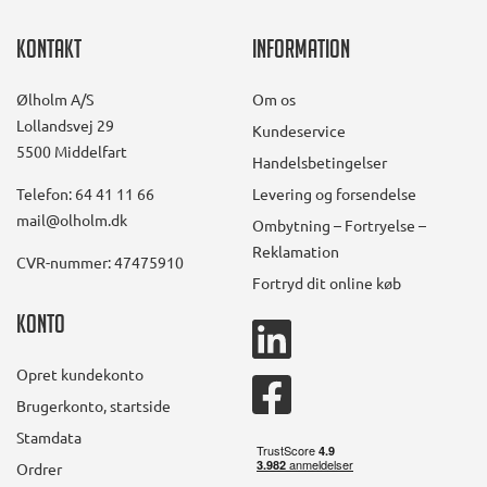
Kontakt
Information
Ølholm A/S
Om os
Lollandsvej 29
Kundeservice
5500 Middelfart
Handelsbetingelser
Telefon: 64 41 11 66
Levering og forsendelse
mail@olholm.dk
Ombytning – Fortryelse –
Reklamation
CVR-nummer: 47475910
Fortryd dit online køb
Konto
linkedin
square
Opret kundekonto
facebook
Brugerkonto, startside
square
Stamdata
Ordrer