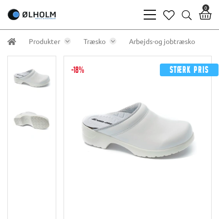
0
bars
heart
search
light
light
light
Produkter
Træsko
Arbejds-og jobtræsko
-18%
Stærk pris