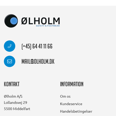
(+45) 64 41 11 66
mail@olholm.dk
Kontakt
Information
Ølholm A/S
Om os
Lollandsvej 29
Kundeservice
5500 Middelfart
Handelsbetingelser