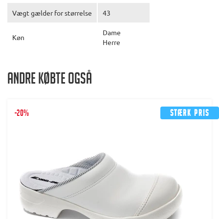
Vægt gælder for størrelse
43
Dame
Køn
Herre
Andre købte også
-20%
Stærk pris