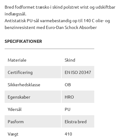
Bred fodformet træsko i skind polstret vrist og udskiftbar
indlægssål.
Antistatisk PU-sål varmebestandig op til 140 C olie- og
benzinresistent med Euro-Dan Schock Absorber
SPECIFIKATIONER
Materiale
Skind
Certificering
EN ISO 20347
Sikkerhedsklasse
OB
Egenskaber
HRO
Ydersål
PU
Pasform
Ekstra bred
Vægt
410