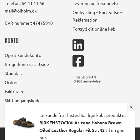
Telefon: 64 41 11 66
Levering og forsendelse
mail@olholm.dk
Ombytning – Fortryelse –
Reklamation
CVR-nummer: 47475910
Fortryd dit online køb
Konto
linkedin
square
Opret kundekonto
facebook
Brugerkonto, startside
square
Stamdata
Ordrer
Fakturaer
Skift adgangskode
En kunde fra Thisted har lige købt produktet
BIRKENSTOCK® Arizona Habana Brown
Oiled Leather Regular Fit Str. 43
til en god
© 2024 Ølholm A/S. All Rights Reserved.
pris.