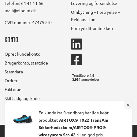
Telefon: 64 41 11 66
Levering og forsendelse
mail@olholm.dk
Ombytning – Fortryelse –
Reklamation
CVR-nummer: 47475910
Fortryd dit online køb
Konto
linkedin
square
Opret kundekonto
facebook
Brugerkonto, startside
square
Stamdata
Ordrer
Fakturaer
Skift adgangskode
En kunde fra Svendborg har lige købt
produktet
AIRTOX® TX22 TransAm
Sikkerhedssko m/AIRTOX® PRO®
© 2024 Ølholm A/S. All Rights Reserved.
wiresystem Str. 42
til en god pris.