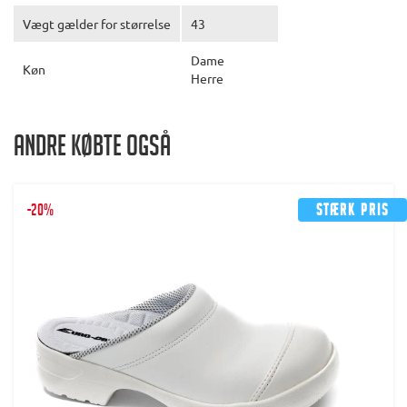
Vægt gælder for størrelse
43
Dame
Køn
Herre
Andre købte også
-20%
Stærk pris