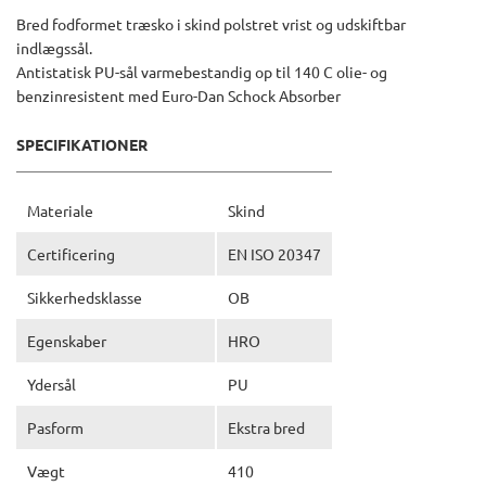
Bred fodformet træsko i skind polstret vrist og udskiftbar
indlægssål.
Antistatisk PU-sål varmebestandig op til 140 C olie- og
benzinresistent med Euro-Dan Schock Absorber
SPECIFIKATIONER
Materiale
Skind
Certificering
EN ISO 20347
Sikkerhedsklasse
OB
Egenskaber
HRO
Ydersål
PU
Pasform
Ekstra bred
Vægt
410