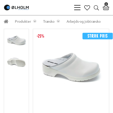
0
bars
heart
search
light
light
light
Produkter
Træsko
Arbejds-og jobtræsko
-25%
Stærk pris