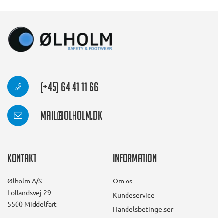
(+45) 64 41 11 66
mail@olholm.dk
Kontakt
Information
Ølholm A/S
Om os
Lollandsvej 29
Kundeservice
5500 Middelfart
Handelsbetingelser