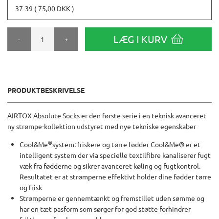
37-39 ( 75,00 DKK )
LÆG I KURV
-
+
PRODUKTBESKRIVELSE
AIRTOX Absolute Socks er den første serie i en teknisk avanceret
ny strømpe-kollektion udstyret med nye tekniske egenskaber
®
Cool&Me
system: friskere og tørre fødder Cool&Me® er et
intelligent system der via specielle textilfibre kanaliserer fugt
væk fra fødderne og sikrer avanceret køling og fugtkontrol.
Resultatet er at strømperne effektivt holder dine fødder tørre
og frisk
Strømperne er gennemtænkt og fremstillet uden sømme og
har en tæt pasform som sørger for god støtte forhindrer