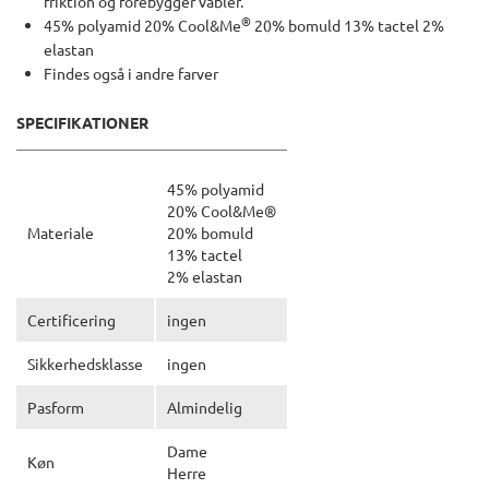
friktion og forebygger vabler.
®
45% polyamid 20% Cool&Me
20% bomuld 13% tactel 2%
elastan
Findes også i andre farver
SPECIFIKATIONER
45% polyamid
20% Cool&Me®
Materiale
20% bomuld
13% tactel
2% elastan
Certificering
ingen
Sikkerhedsklasse
ingen
Pasform
Almindelig
Dame
Køn
Herre