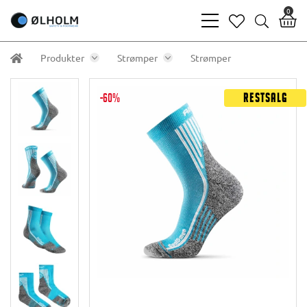
0
bars
heart
search
light
light
light
Produkter
Strømper
Strømper
-60%
Restsalg