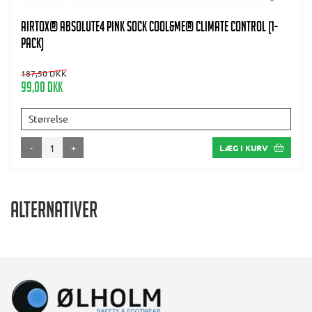
AIRTOX® Absolute4 Pink Sock Cool&Me® climate control (1-
pack)
187,50 DKK
99,00 DKK
Størrelse
-
+
LÆG I KURV
Alternativer