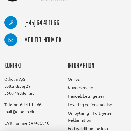
(+45) 64 41 11 66
mail@olholm.dk
Kontakt
Information
Ølholm A/S
Om os
Lollandsvej 29
Kundeservice
5500 Middelfart
Handelsbetingelser
Telefon: 64 41 11 66
Levering og forsendelse
mail@olholm.dk
Ombytning – Fortryelse –
Reklamation
CVR-nummer: 47475910
Fortryd dit online køb