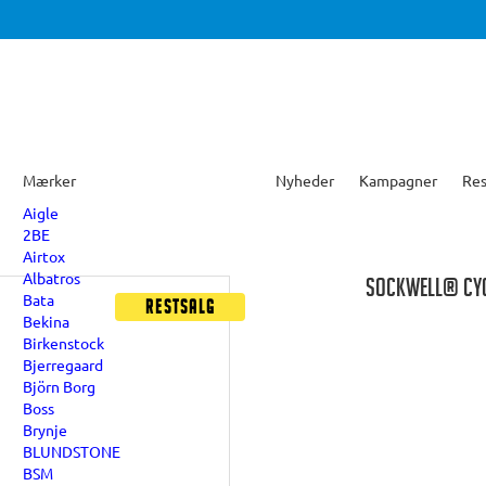
Mærker
Nyheder
Kampagner
Res
Aigle
2BE
Airtox
Albatros
SOCKWELL® CYC
Bata
Restsalg
Bekina
Birkenstock
Bjerregaard
Björn Borg
Boss
Brynje
BLUNDSTONE
BSM