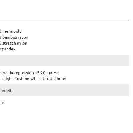
 merinould
 bambus rayon
 stretch nylon
spandex
erat kompression 15-20 mmHg
ra Light Cushion sål - Let frottébund
indelig
me