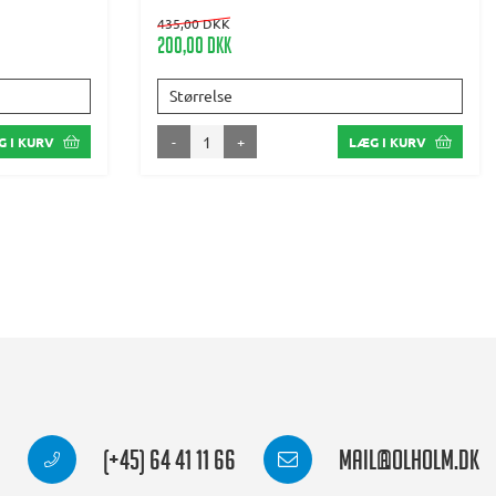
435,00 DKK
200,00 DKK
Størrelse
-
+
 I KURV
LÆG I KURV
(+45) 64 41 11 66
mail@olholm.dk