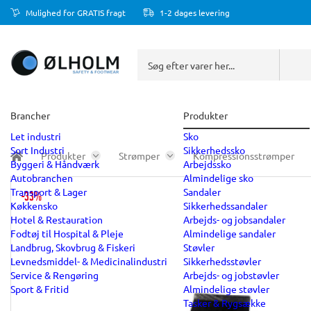
Mulighed for GRATIS fragt
1-2 dages levering
Brancher
Produkter
Let industri
Sko
Sort Industri
Sikkerhedssko
Produkter
Strømper
Kompressionsstrømper
Byggeri & Håndværk
Arbejdssko
Autobranchen
Almindelige sko
Transport & Lager
Sandaler
-33%
Køkkensko
Sikkerhedssandaler
Hotel & Restauration
Arbejds- og jobsandaler
Fodtøj til Hospital & Pleje
Almindelige sandaler
Landbrug, Skovbrug & Fiskeri
Støvler
Levnedsmiddel- & Medicinalindustri
Sikkerhedsstøvler
Service & Rengøring
Arbejds- og jobstøvler
Sport & Fritid
Almindelige støvler
Tasker & Rygsække