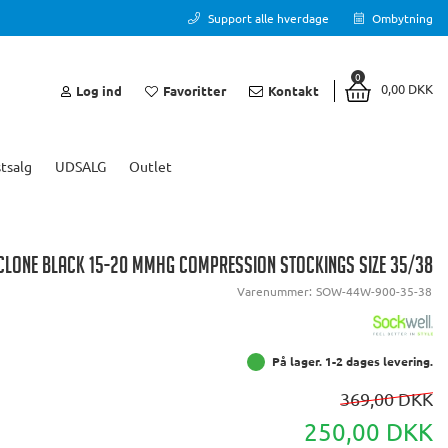
Support alle hverdage
Ombytning
0
0,00 DKK
Log ind
Favoritter
Kontakt
tsalg
UDSALG
Outlet
LONE BLACK 15-20 MMHG COMPRESSION STOCKINGS SIZE 35/38
Varenummer:
SOW-44W-900-35-38
På lager. 1-2 dages levering.
369,00 DKK
250,00 DKK