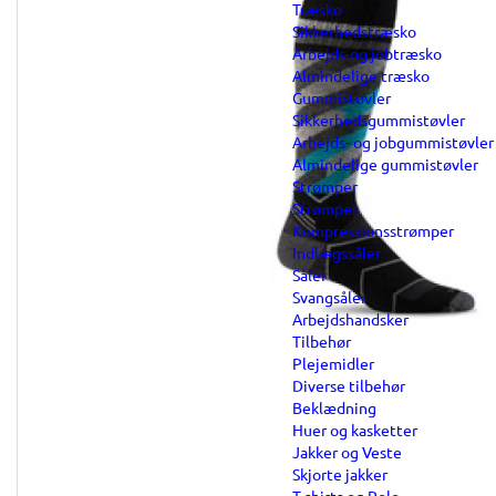
Træsko
Sikkerhedstræsko
Arbejds-og jobtræsko
Almindelige træsko
Gummistøvler
Sikkerhedsgummistøvler
Arbejds- og jobgummistøvler
Almindelige gummistøvler
Strømper
Strømper
Kompressionsstrømper
Indlægssåler
Såler
Svangsåler
Arbejdshandsker
Tilbehør
Plejemidler
Diverse tilbehør
Beklædning
Huer og kasketter
Jakker og Veste
Skjorte jakker