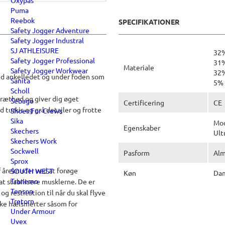
Oxypas
Puma
Reebok
SPECIFIKATIONER
Safety Jogger Adventure
Safety Jogger Industral
SJ ATHLEISURE
32%
Safety Jogger Professional
31%
Materiale
Safety Jogger Workwear
32%
d ankelledet og under foden som
Sanita
5% 
Scholl
ræthed og giver dig øget
Sebago
Certificering
CE
 turkis og grå detajler og frotte
Shoes For Crews
Sika
Mod
Egenskaber
Skechers
Ult
Skechers Work
Sockwell
Pasform
Alm
Sprox
åreknuder ved at forøge
SOUTH WEST
Køn
Da
Tranemo
t stabilisere musklerne. De er
Tenson
g restitution til når du skal flyve
Tretorn
dske hælsmerter såsom for
Under Armour
Uvex