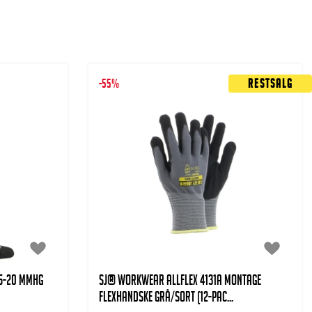
-55%
Restsalg
15-20 mmHg
SJ® WORKWEAR ALLFLEX 4131A MONTAGE
FLEXHANDSKE GRÅ/SORT (12-PAC...