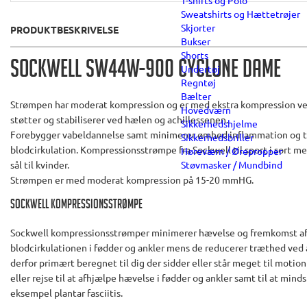
T-shirts og Polo
Sweatshirts og Hættetrøjer
Skjorter
PRODUKTBESKRIVELSE
Bukser
Shorts
Sockwell SW44W-900 Cyclone Dame
Undertøj
Regntøj
Bælter
Strømpen har moderat kompression og er med ekstra kompression ve
Hovedværn
støtter og stabiliserer ved hælen og achillessenen.
Sikkerhedshjelme
Forebygger vabeldannelse samt minimerer ømhed inflammation og t
Sikkerhedsbriller
blodcirkulation. Kompressionsstrømpe fra Sockwell til sport i sort med
Høreværn / Ørepropper
Støvmasker / Mundbind
sål til kvinder.
Strømpen er med moderat kompression på 15-20 mmHG.
Sockwell Kompressionsstrømpe
Sockwell kompressionsstrømper minimerer hævelse og fremkomst af 
blodcirkulationen i fødder og ankler mens de reducerer træthed ved a
derfor primært beregnet til dig der sidder eller står meget til motion o
eller rejse til at afhjælpe hævelse i fødder og ankler samt til at min
eksempel plantar fasciitis.