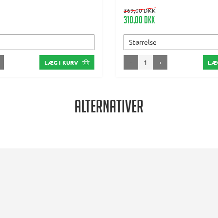
369,00 DKK
310,00 DKK
Størrelse
-
+
LÆG I KURV
LÆG
Alternativer