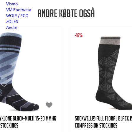
Vismo
VM Footwear
Andre købte også
WOLY / 2GO
ZOLES
Andre
-16%
KLONE Black-Multi 15-20 mmHg
SOCKWELL® FULL FLORAL Black 
 stockings
Compression stockings