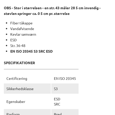
OBS - Stor i størrelsen - en str. 43 måler 28 5 cm invendig -
støvlen springer ca. 0 5 cm pr. størrelse
Fiber tåkappe
Vandafvisende
Kevlar sømværn
ESD
Str. 36-48
EN ISO 20345 S3 SRC ESD
SPECIFIKATIONER
Certificering
EN ISO 20345
Sikkerhedsklasse
S3
ESD
Egenskaber
SRC
Pasform
Bred