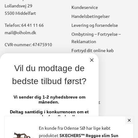
Lollandsvej 29
Kundeservice
5500 Middelfart
Handelsbetingelser
Telefon: 64 41 11 66
Levering og forsendelse
mail@olholm.dk
Ombytning – Fortryelse –
Reklamation
CVR-nummer: 47475910
Fortryd dit online køb
Konto
linkedin
Vil du modtage de
square
Opret kundekonto
bedste tilbud først?
facebook
Brugerkonto, startside
square
Stamdata
Vi sender dig 1-2 nyhedsbreve om
måneden.
Ordrer
Fakturaer
Deltag samtidig i konkurrencen om et
par nye sko fra olholm.dk
Skift adgangskode
En kunde fra Odense SØ har lige købt
Email
produktet
SKECHERS™ Reggae slim Sun