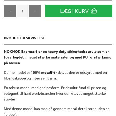
LÆG I KURV
-
+
PRODUKTBESKRIVELSE
NOKNOK Express 6 er en heavy duty sikkerhedsstøvle som er
forarbejdet i meget stærke materialer og med PU forstærkning
på næsen
Denne model er
100% metalfri
- dvs. at den er udstyret med en
fiber-tåkappe og Fiber sømværn.
En robust model med god pasform. Et absolut fund til prisen og
velegnet til hard work-brancher hvor der kræves meget stærke
støvler
Med denne model kan man gå gennem metal-detektorer uden at
"bibbe".