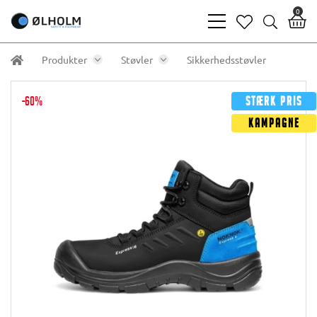
0
bars
heart
search
light
light
light
Produkter
Støvler
Sikkerhedsstøvler
-60%
Stærk pris
Kampagne