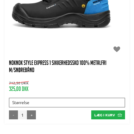
NOKNOK Style Express 1 Sikkerhedssko 100% metalfri
m/snørebånd
712,50 DKK
325,00 DKK
Størrelse
-
+
LÆG I KURV