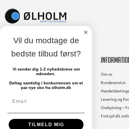
Vil du modtage de
bedste tilbud først?
Kontakt
Informatio
Vi sender dig 1-2 nyhedsbreve om
Ølholm A/S
Om os
måneden.
Lollandsvej 29
Kundeservice
Deltag samtidig i konkurrencen om et
5500 Middelfart
par nye sko fra olholm.dk
Handelsbetinge
Email
Telefon: 64 41 11 66
Levering og fo
mail@olholm.dk
Ombytning – Fo
Fortryd dit onl
CVR-nummer: 47475910
TILMELD MIG