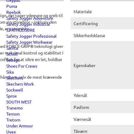
Oxypas
Puma
Materiale
Reebok
n, der tager ydeevne og greb til
Safety Jogger Adventure
m sin storebror – inklusiv den
Certificering
Safety Jogger Industral
de, ergonomiske
SJ ATHLEISURE
Sikkerhedsklasse
Safety Jogger Professional
Safety Jogger Workwear
l med FORCE-GRIP® teknologi giver
Sanita
er maksimal kontrol og stabilitet i
Scholl
ofiber for at sikre en let, holdbar
Sebago
Egenskaber
Shoes For Crews
Sika
t håndtere selv de mest krævende
Skechers
Skechers Work
Sockwell
Ydersål
Sprox
SOUTH WEST
Pasform
Tranemo
Tenson
Værnesål
Tretorn
Under Armour
Tåværn
Uvex