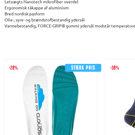
Letvægts Nanotech mikrofiber overdel
Ergonomisk tåkappe af aluminium
Bred nordisk pasform
Olie-, syre- og brændstofbestandig ydersål
Varmebestandig, FORCE-GRIP® gummi ydersål modstår temperaturer
-28%
Stærk pris
-38%