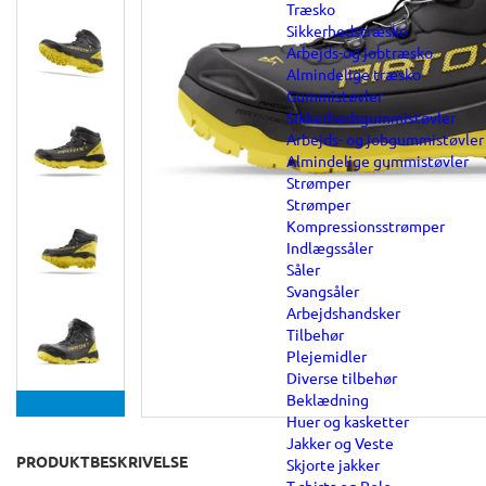
Træsko
Sikkerhedstræsko
Arbejds-og jobtræsko
Almindelige træsko
Gummistøvler
Sikkerhedsgummistøvler
Arbejds- og jobgummistøvler
Almindelige gummistøvler
Strømper
Strømper
Kompressionsstrømper
Indlægssåler
Såler
Svangsåler
Arbejdshandsker
Tilbehør
Plejemidler
Diverse tilbehør
Beklædning
Huer og kasketter
Jakker og Veste
PRODUKTBESKRIVELSE
Skjorte jakker