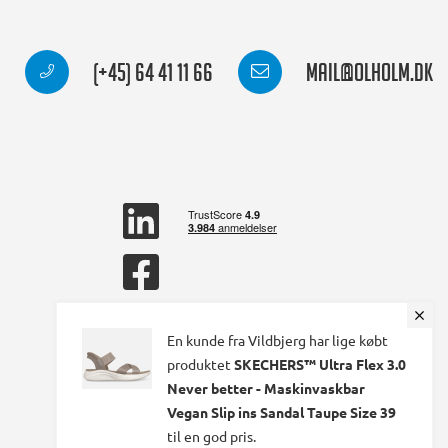
(+45) 64 41 11 66
mail@olholm.dk
linkedin
square
facebook
square
En kunde fra Vildbjerg har lige købt
produktet
SKECHERS™ Ultra Flex 3.0
Never better - Maskinvaskbar
Vegan Slip ins Sandal Taupe Size 39
til en god pris.