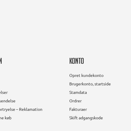
n
Konto
Opret kundekonto
Brugerkonto, startside
lser
Stamdata
rsendelse
Ordrer
rtryelse – Reklamation
Fakturaer
ine køb
Skift adgangskode