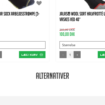
R SOCK ARBEJDSSTRØMPE (3-
JALAS® Wool Sort halvfrotté 
Vaskes ved 40°
203,00 DKK
100,00 DKK
Størrelse
-
+
LÆG I KURV
LÆG
Alternativer