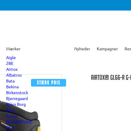
Mærker
Nyheder
Kampagner
Res
Aigle
2BE
Airtox
Albatros
AIRTOX® GL66-R G-
Bata
Stærk pris
Bekina
Birkenstock
Bjerregaard
Björn Borg
Boss
Brynje
BLUNDSTONE
BSM