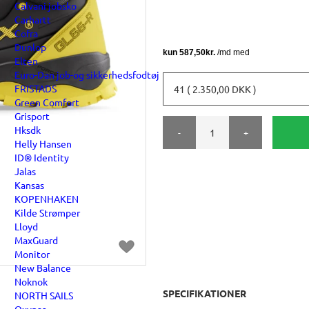
Calvani jobsko
Carhartt
Cofra
Dunlop
Elten
Euro-Dan job-og sikkerhedsfodtøj
FRISTADS
41 ( 2.350,00 DKK )
Green Comfort
Grisport
Hksdk
-
+
Helly Hansen
ID® Identity
Jalas
Kansas
KOPENHAKEN
Kilde Strømper
Lloyd
MaxGuard
Monitor
New Balance
Noknok
SPECIFIKATIONER
NORTH SAILS