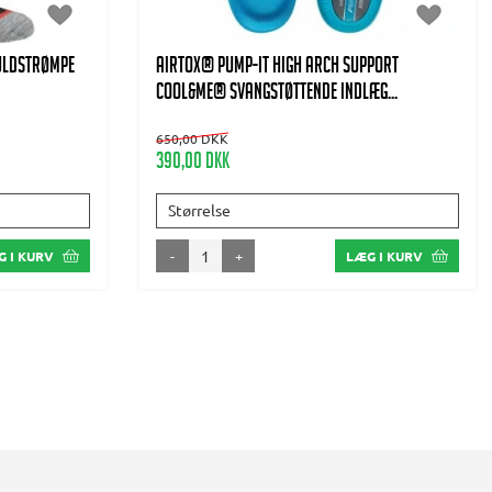
uldstrømpe
AIRTOX® Pump-It high arch support
Cool&Me® svangstøttende indlæg...
650,00 DKK
390,00 DKK
Størrelse
-
+
 I KURV
LÆG I KURV