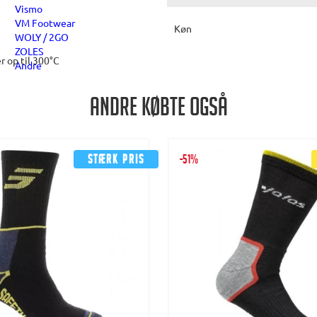
Vismo
VM Footwear
Køn
WOLY / 2GO
ZOLES
 op til 300°C
Andre
Andre købte også
Stærk pris
-51%