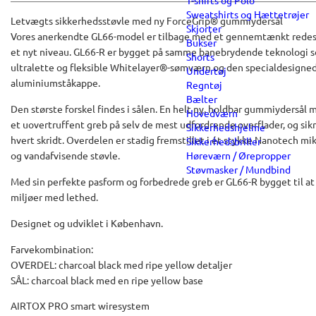
T-shirts og Polo
Sweatshirts og Hættetrøjer
Letvægts sikkerhedsstøvle med ny ForceGrip® gummiydersål
Skjorter
Vores anerkendte GL66-model er tilbage med et gennemtænkt redesig
Bukser
et nyt niveau. GL66-R er bygget på samme banebrydende teknologi so
Shorts
ultralette og fleksible Whitelayer®-sømværn og den specialdesigne
Undertøj
aluminiumståkappe.
Regntøj
Bælter
Den største forskel findes i sålen. En helt ny, holdbar gummiyderså
Hovedværn
et uovertruffent greb på selv de mest udfordrende overflader, og sikr
Sikkerhedshjelme
hvert skridt. Overdelen er stadig fremstillet i ét stykke Nanotech mikr
Sikkerhedsbriller
og vandafvisende støvle.
Høreværn / Ørepropper
Støvmasker / Mundbind
Med sin perfekte pasform og forbedrede greb er GL66-R bygget til a
miljøer med lethed.
Designet og udviklet i København.
Farvekombination:
OVERDEL: charcoal black med ripe yellow detaljer
SÅL: charcoal black med en ripe yellow base
AIRTOX PRO smart wiresystem