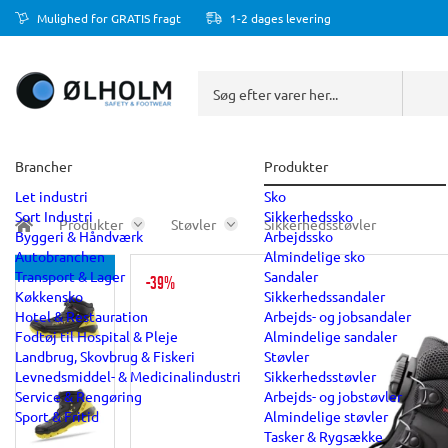
Mulighed for GRATIS fragt
1-2 dages levering
Brancher
Produkter
Let industri
Sko
Sort Industri
Sikkerhedssko
Produkter
Støvler
Sikkerhedsstøvler
Byggeri & Håndværk
Arbejdssko
Autobranchen
Almindelige sko
Transport & Lager
Sandaler
-39%
Køkkensko
Sikkerhedssandaler
Hotel & Restauration
Arbejds- og jobsandaler
Fodtøj til Hospital & Pleje
Almindelige sandaler
Landbrug, Skovbrug & Fiskeri
Støvler
Levnedsmiddel- & Medicinalindustri
Sikkerhedsstøvler
Service & Rengøring
Arbejds- og jobstøvler
Sport & Fritid
Almindelige støvler
Tasker & Rygsække