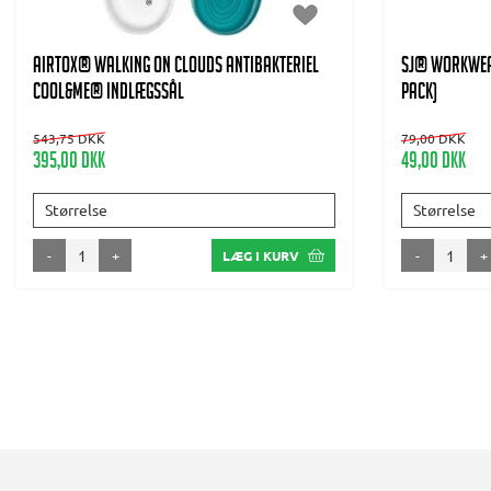
AIRTOX® Walking on clouds antibakteriel
SJ® WORKWEA
Cool&Me® indlægssål
PACK)
543,75 DKK
79,00 DKK
395,00 DKK
49,00 DKK
Størrelse
Størrelse
-
+
-
+
LÆG I KURV