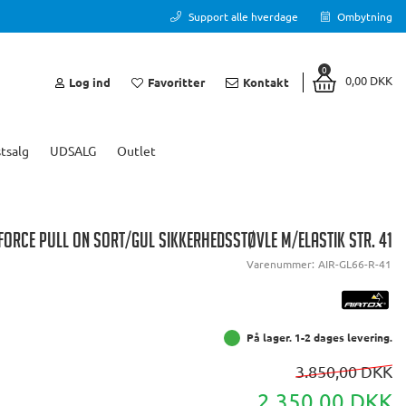
Support alle hverdage
Ombytning
0
0,00 DKK
Log ind
Favoritter
Kontakt
tsalg
UDSALG
Outlet
FORCE PULL ON SORT/GUL SIKKERHEDSSTØVLE M/ELASTIK STR. 41
Varenummer:
AIR-GL66-R-41
På lager. 1-2 dages levering.
3.850,00 DKK
2.350,00 DKK