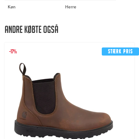
Køn
Herre
Andre købte også
-17%
Stærk pris