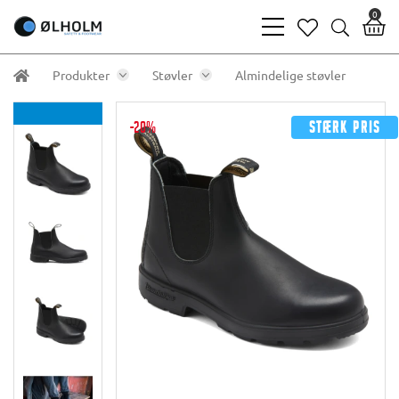
0
bars
heart
search
light
light
light
Produkter
Støvler
Almindelige støvler
-20%
Stærk pris