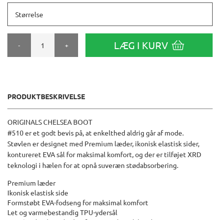
Størrelse
LÆG I KURV
-
+
PRODUKTBESKRIVELSE
ORIGINALS CHELSEA BOOT
#510 er et godt bevis på, at enkelthed aldrig går af mode.
Støvlen er designet med Premium læder, ikonisk elastisk sider,
kontureret EVA sål for maksimal komfort, og der er tilføjet XRD
teknologi i hælen for at opnå suveræn stødabsorbering.
Premium læder
Ikonisk elastisk side
Formstøbt EVA-fodseng for maksimal komfort
Let og varmebestandig TPU-ydersål