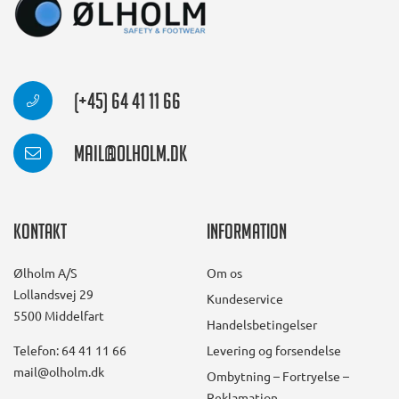
(+45) 64 41 11 66
mail@olholm.dk
Kontakt
Information
Ølholm A/S
Om os
Lollandsvej 29
Kundeservice
5500 Middelfart
Handelsbetingelser
Telefon: 64 41 11 66
Levering og forsendelse
mail@olholm.dk
Ombytning – Fortryelse –
Reklamation