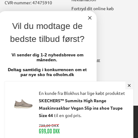
CVR-nummer: 47475910
Fortryd dit online køb
Konto
linkedin
Vil du modtage de
square
Opret kundekonto
bedste tilbud først?
facebook
Brugerkonto, startside
square
Stamdata
Vi sender dig 1-2 nyhedsbreve om
måneden.
Ordrer
Fakturaer
Deltag samtidig i konkurrencen om et
par nye sko fra olholm.dk
Skift adgangskode
Email
En kunde fra Blokhus har lige købt produktet
SKECHERS™ Summits High Range
Maskinvaskbar Vegan Slip ins shoe Taupe
© 2024 Ølholm A/S. All Rights Reserved.
TILMELD MIG
Size 44
til en god pris.
799,00 DKK
699,00 DKK
Nej tak