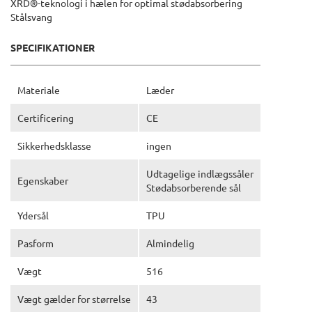
XRD®-teknologi i hælen for optimal stødabsorbering
Stålsvang
SPECIFIKATIONER
Materiale
Læder
Certificering
CE
Sikkerhedsklasse
ingen
Udtagelige indlægssåler
Egenskaber
Stødabsorberende sål
Ydersål
TPU
Pasform
Almindelig
Vægt
516
Vægt gælder for størrelse
43