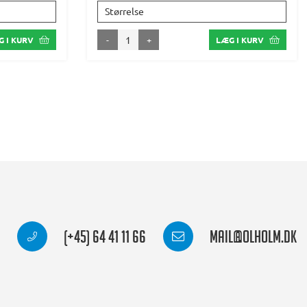
Størrelse
-
+
 I KURV
LÆG I KURV
(+45) 64 41 11 66
mail@olholm.dk