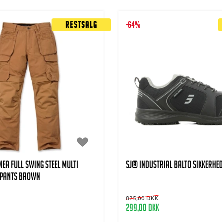
Restsalg
-64%
A FULL SWING STEEL MULTI
SJ® INDUSTRIAL BALTO Sikkerhe
 PANTS BROWN
825,00 DKK
299,00 DKK