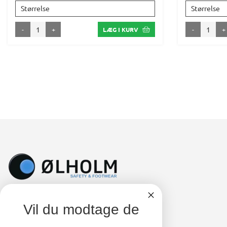
Størrelse
Størrelse
-
+
-
+
LÆG I KURV
Vil du modtage de