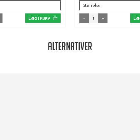
Størrelse
-
+
LÆG I KURV
LÆG
Alternativer