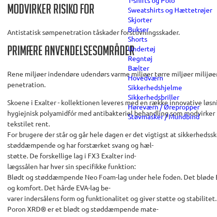
T-shirts og Polo
MODVIRKER RISIKO FOR
Sweatshirts og Hættetrøjer
Skjorter
Bukser
Antistatisk sømpenetration tåskader forstuvningsskader.
Shorts
Undertøj
PRIMÆRE ANVENDELSESOMRÅDER
Regntøj
Bælter
Rene miljøer indendøre udendørs varme miljøer tørre miljøer milijøer
Hovedværn
penetration.
Sikkerhedshjelme
Sikkerhedsbriller
Skoene i Exalter - kollektionen leveres med en række innovative løsn
Høreværn / Ørepropper
hygiejnisk polyamidfór med antibakteriel behandling som modvirker 
Støvmasker / Mundbind
tekstilet rent.
For brugere der står og går hele dagen er det vigtigst at sikkerhed
støddæmpende og har forstærket svang og hæl-
støtte. De forskellige lag i FX3 Exalter ind-
lægssålen har hver sin specifikke funktion:
Blødt og støddæmpende Neo Foam-lag under hele foden. Det bløde EVA
og komfort. Det hårde EVA-lag be-
varer indersålens form og funktionalitet og giver støtte og stabilitet.
Poron XRD® er et blødt og støddæmpende mate-