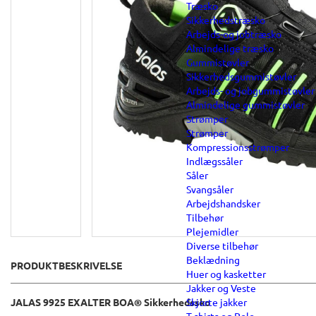
Træsko
Sikkerhedstræsko
Arbejds-og jobtræsko
Almindelige træsko
Gummistøvler
Sikkerhedsgummistøvler
Arbejds- og jobgummistøvler
Almindelige gummistøvler
Strømper
Strømper
Kompressionsstrømper
Indlægssåler
Såler
Svangsåler
Arbejdshandsker
Tilbehør
Plejemidler
Diverse tilbehør
Beklædning
PRODUKTBESKRIVELSE
Huer og kasketter
Jakker og Veste
Skjorte jakker
JALAS 9925 EXALTER BOA® Sikkerhedssko