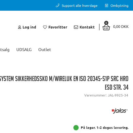
Support alle hverdage
Ombytning
0
0,00 DKK
Log ind
Favoritter
Kontakt
tsalg
UDSALG
Outlet
SYSTEM SIKKERHEDSSKO M/WIRELUK EN ISO 20345-S1P SRC HRO
ESD STR. 34
Varenummer:
JAL-9925-34
På lager. 1-2 dages levering.