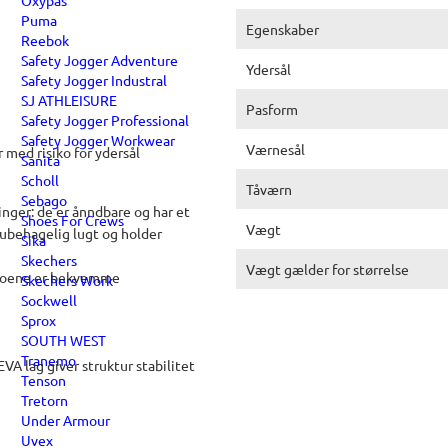
Oxypas
Puma
Egenskaber
Reebok
Safety Jogger Adventure
Ydersål
Safety Jogger Industral
SJ ATHLEISURE
Pasform
Safety Jogger Professional
Safety Jogger Workwear
Værnesål
 med risiko for ydersål
Sanita
Scholl
Tåværn
Sebago
inger: de er ånndbare og har et
Shoes For Crews
Vægt
ubehagelig lugt og holder
Sika
Skechers
Vægt gælder for størrelse
sskoene er bekvemme
Skechers Work
Sockwell
Sprox
SOUTH WEST
Tranemo
 lag giver struktur stabilitet
Tenson
Tretorn
Under Armour
Uvex