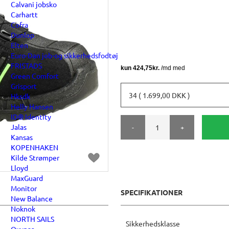
Calvani jobsko
Carhartt
Cofra
Dunlop
Elten
Euro-Dan job-og sikkerhedsfodtøj
FRISTADS
Green Comfort
Grisport
34 ( 1.699,00 DKK )
Hksdk
Helly Hansen
ID® Identity
Jalas
-
+
Kansas
KOPENHAKEN
Kilde Strømper
Lloyd
MaxGuard
Monitor
SPECIFIKATIONER
New Balance
Noknok
NORTH SAILS
Sikkerhedsklasse