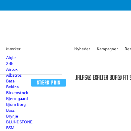
Mærker
Nyheder
Kampagner
Res
Aigle
2BE
Airtox
Albatros
JALAS® EXALTER BOA® FIT 
Bata
Stærk pris
Bekina
Birkenstock
Bjerregaard
Björn Borg
Boss
Brynje
BLUNDSTONE
BSM