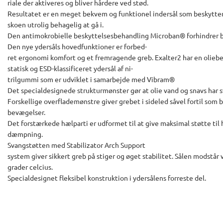
riale der aktiveres og bliver hårdere ved stød.
Resultatet er en meget bekvem og funktionel indersål som beskytter
skoen utrolig behagelig at gå i.
Den antimokrobielle beskyttelsesbehandling Microban® forhindrer 
Den nye ydersåls hovedfunktioner er forbed-
ret ergonomi komfort og et fremragende greb. Exalter2 har en oliebe
statisk og ESD-klassificeret ydersål af ni-
trilgummi som er udviklet i samarbejde med Vibram®
Det specialdesignede strukturmønster gør at olie vand og snavs har s
Forskellige overflademønstre giver grebet i sideled såvel fortil som 
bevægelser.
Det forstærkede hælparti er udformet til at give maksimal støtte til
dæmpning.
Svangstøtten med Stabilizator Arch Support
system giver sikkert greb på stiger og øget stabilitet. Sålen modstår 
grader celcius.
Specialdesignet fleksibel konstruktion i ydersålens forreste del.