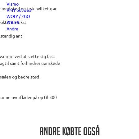
Vismo
 mod stød og tryk hvilket gør
VM Footwear
WOLY / 2GO
bakterievækst.
ZOLES
Andre
standig anti-
værere ved at sætte sig fast.
bagtil samt forhindrer uønskede
 hælen og bedre stød-
varme overflader på op til 300
Andre købte også