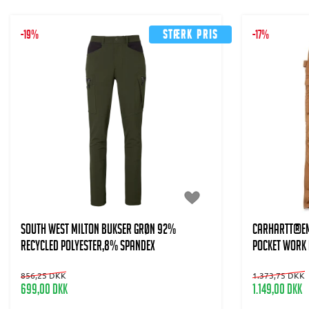
-19%
Stærk pris
-17%
SOUTH WEST Milton Bukser Grøn 92%
CARHARTT®EME
Recycled polyester,8% Spandex
POCKET WORK
856,25 DKK
1.373,75 DKK
699,00 DKK
1.149,00 DKK