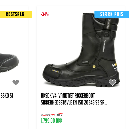
Restsalg
-34%
Stærk pris
dssko S1
HKSDK V4i Vandtæt Riggerboot
Sikkerhedsstøvle EN ISO 20345 S3 SR...
2.700,00 DKK
1.799,00 DKK