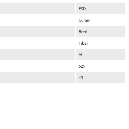
ESD
Gummi
Bred
Fiber
Alu
629
43