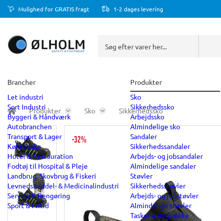
Mulighed for GRATIS fragt
1-2 dages levering
Brancher
Produkter
Let industri
Sko
Sort Industri
Sikkerhedssko
Produkter
Sko
Sikkerhedssko
Byggeri & Håndværk
Arbejdssko
Autobranchen
Almindelige sko
Transport & Lager
Sandaler
-32%
Køkkensko
Sikkerhedssandaler
Hotel & Restauration
Arbejds- og jobsandaler
Fodtøj til Hospital & Pleje
Almindelige sandaler
Landbrug, Skovbrug & Fiskeri
Støvler
Levnedsmiddel- & Medicinalindustri
Sikkerhedsstøvler
Service & Rengøring
Arbejds- og jobstøvler
Sport & Fritid
Almindelige støvler
Tasker & Rygsække