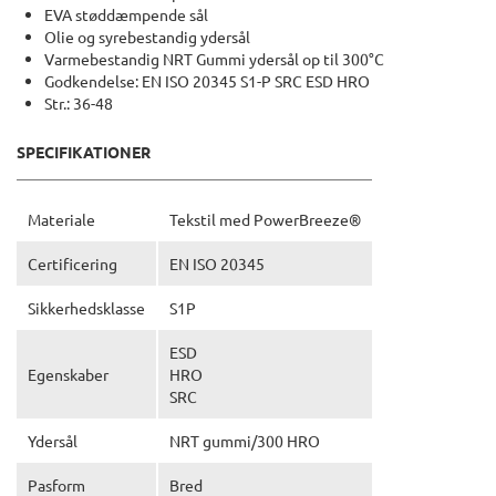
EVA støddæmpende sål
Olie og syrebestandig ydersål
Varmebestandig NRT Gummi ydersål op til 300°C
Godkendelse: EN ISO 20345 S1-P SRC ESD HRO
Str.: 36-48
SPECIFIKATIONER
Materiale
Tekstil med PowerBreeze®
Certificering
EN ISO 20345
Sikkerhedsklasse
S1P
ESD
Egenskaber
HRO
SRC
Ydersål
NRT gummi/300 HRO
Pasform
Bred