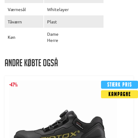
Værnesål
Whitelayer
Tåværn
Plast
Dame
Køn
Herre
Andre købte også
-47%
Stærk pris
Kampagne