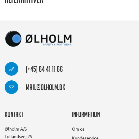
Alternativer
(+45) 64 41 11 66
mail@olholm.dk
Kontakt
Information
Ølholm A/S
Om os
Lollandsvej 29
Kundeservice