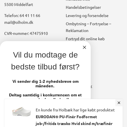
5500 Middelfart
Handelsbetingelser
Telefon: 64 41 11 66
Levering og forsendelse
mail@olholm.dk
Ombytning – Fortryelse –
Reklamation
CVR-nummer: 47475910
Fortryd dit online køb
Konto
linkedin
Vil du modtage de
square
Opret kundekonto
bedste tilbud først?
facebook
Brugerkonto, startside
square
Stamdata
Vi sender dig 1-2 nyhedsbreve om
måneden.
Ordrer
Fakturaer
Deltag samtidig i konkurrencen om et
par nye sko fra olholm.dk
Skift adgangskode
En kunde fra Holbæk har lige købt produktet
Email
EURODAN® PU-Finér Fodformet
job-/fritids træsko Hvid skind m/træfinér