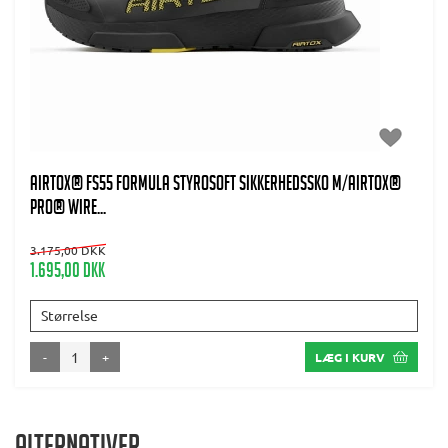
AIRTOX® FS55 Formula Styrosoft Sikkerhedssko m/AIRTOX®
PRO® wire...
3.175,00 DKK
1.695,00 DKK
Størrelse
-
+
LÆG I KURV