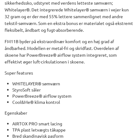
sikkerhedssko, udstyret med verdens letteste sømværn;
Whitelayer®. Det integrerede Whitelayer® sømværn i vejer kun
32 gram og er der med 55% lettere sammenlignet med andre
tekstil-sømværn. Som en ekstra bonus er materialet også ekstremt
fleksibelt, åndbart og fugt-absorberende.
FM11B byder på ekstraordinær komfort og en høj grad af
åndbarhed. Modellen er metal-fri og skridfast. Overdelen af
skoene har PowerBreeze® airflow system integreret, som
effektivt øger luft-cirkulationen i skoene.
Super features
WHITELAYER® sømværn
StyroSoft såler
PowerBreeze® airflow system
Cool&Me® klima kontrol
Egenskaber
AIRTOX PRO smart lacing
TPA plast letvægts tåkappe
Bred skandinavisk pasform