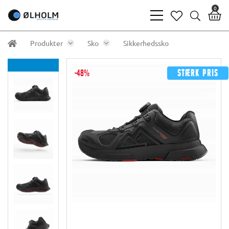
0
bars
heart
search
light
light
light
Produkter
Sko
Sikkerhedssko
-48%
Stærk pris