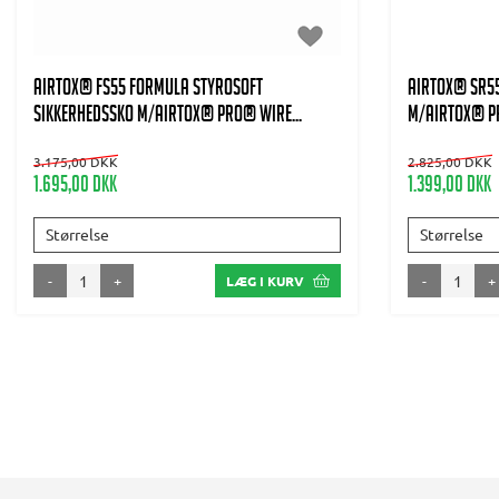
AIRTOX® FS55 Formula Styrosoft
AIRTOX® SR55
Sikkerhedssko m/AIRTOX® PRO® wire...
m/AIRTOX® P
3.175,00 DKK
2.825,00 DKK
1.695,00 DKK
1.399,00 DKK
Størrelse
Størrelse
-
+
-
+
LÆG I KURV