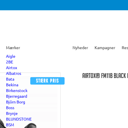
Mærker
Nyheder
Kampagner
Res
Aigle
2BE
Airtox
Albatros
AIRTOX® FM11B BLACK
Bata
Stærk pris
Bekina
Birkenstock
Bjerregaard
Björn Borg
Boss
Brynje
BLUNDSTONE
BSM