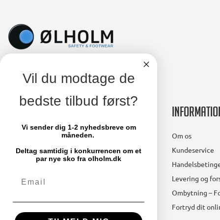
Vil du modtage de
bedste tilbud først?
Kontakt
Informatio
Vi sender dig 1-2 nyhedsbreve om
Ølholm A/S
Om os
måneden.
Lollandsvej 29
Kundeservice
Deltag samtidig i konkurrencen om et
5500 Middelfart
par nye sko fra olholm.dk
Handelsbetinge
Email
Telefon: 64 41 11 66
Levering og fo
mail@olholm.dk
Ombytning – Fo
Fortryd dit onl
CVR-nummer: 47475910