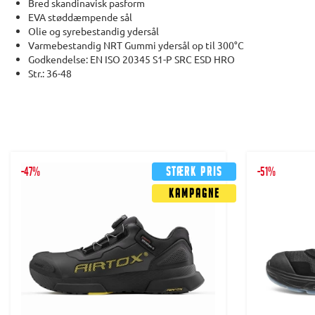
Bred skandinavisk pasform
EVA støddæmpende sål
Olie og syrebestandig ydersål
Varmebestandig NRT Gummi ydersål op til 300°C
Godkendelse: EN ISO 20345 S1-P SRC ESD HRO
Str.: 36-48
-47%
Stærk pris
-51%
Kampagne