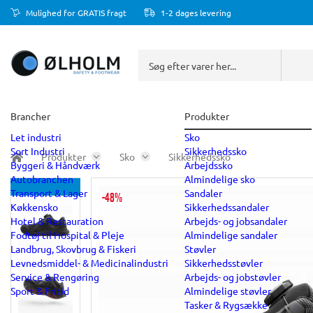
Mulighed for GRATIS fragt
1-2 dages levering
Brancher
Produkter
Let industri
Sko
Sort Industri
Sikkerhedssko
Produkter
Sko
Sikkerhedssko
Byggeri & Håndværk
Arbejdssko
Autobranchen
Almindelige sko
Transport & Lager
Sandaler
-48%
Køkkensko
Sikkerhedssandaler
Hotel & Restauration
Arbejds- og jobsandaler
Fodtøj til Hospital & Pleje
Almindelige sandaler
Landbrug, Skovbrug & Fiskeri
Støvler
Levnedsmiddel- & Medicinalindustri
Sikkerhedsstøvler
Service & Rengøring
Arbejds- og jobstøvler
Sport & Fritid
Almindelige støvler
Tasker & Rygsække