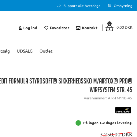
Support alle hverdage
Ombytning
0
0,00 DKK
Log ind
Favoritter
Kontakt
tsalg
UDSALG
Outlet
 EDIT FORMULA STYROSOFT® SIKKERHEDSSKO M/AIRTOX® PRO®
WIRESYSTEM STR. 45
Varenummer:
AIR-FM11B-45
På lager. 1-2 dages levering.
3.250,00 DKK