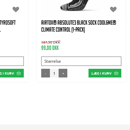
tyrosoft
AIRTOX® Absolute3 Black Sock Cool&Me®
.
climate control (1-pack)
187,50 DKK
99,00 DKK
Størrelse
-
+
 I KURV
LÆG I KURV