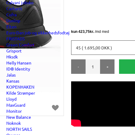
Calvani jobsko
Carhartt
Cofra
Dunlop
Elten
Euro-Dan job-og sikkerhedsfodtøj
FRISTADS
Green Comfort
45 ( 1.695,00 DKK )
Grisport
Hksdk
Helly Hansen
-
+
ID® Identity
Jalas
Kansas
KOPENHAKEN
Kilde Strømper
Lloyd
MaxGuard
Monitor
New Balance
Noknok
NORTH SAILS