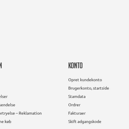
n
Konto
Opret kundekonto
Brugerkonto, startside
lser
Stamdata
rsendelse
Ordrer
rtryelse – Reklamation
Fakturaer
ine køb
Skift adgangskode