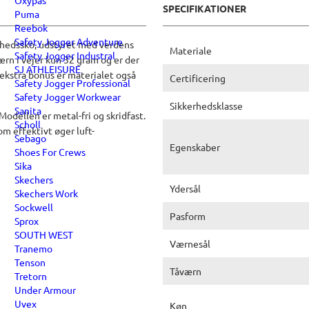
Oxypas
SPECIFIKATIONER
Puma
Reebok
Safety Jogger Adventure
erhedssko, udstyret med verdens
Materiale
Safety Jogger Industral
n i vejer kun 32 gram og er der
SJ ATHLEISURE
kstra bonus er materialet også
Certificering
Safety Jogger Professional
Safety Jogger Workwear
Sikkerhedsklasse
Sanita
odellen er metal-fri og skridfast.
Scholl
m effektivt øger luft-
Sebago
Egenskaber
Shoes For Crews
Sika
Skechers
Ydersål
Skechers Work
Sockwell
Pasform
Sprox
SOUTH WEST
Værnesål
Tranemo
Tenson
Tåværn
Tretorn
Under Armour
Uvex
Køn