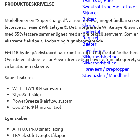
T-shirts og Polo
PRODUKTBESKRIVELSE
Sweatshirts og Hættetrøjer
Skjorter
Bukser
Modellen er en “Super charged”, allround, let og meget åndbar sikk
Shorts
letteste sømværn; Whitelayer®. Det integrerede Whitelayer® sømvær
Undertøj
med 55% lettere sammenlignet med andre tekstil-sømværn. Som en e
Regntøj
ekstremt fleksibelt, åndbart og fugt-absorberende.
Bælter
Hovedværn
FM11B byder på ekstraordinær komfort og en høj grad af åndbarhed. M
Sikkerhedshjelme
Overdelen af skoene har PowerBreeze® airflow system integreret, so
Sikkerhedsbriller
cirkulationen i skoene.
Høreværn / Ørepropper
Støvmasker / Mundbind
Super features
WHITELAYER® sømværn
StyroSoft såler
PowerBreeze® airflow system
Cool&Me® klima kontrol
Egenskaber
AIRTOX PRO smart lacing
TPA plast letvægts tåkappe