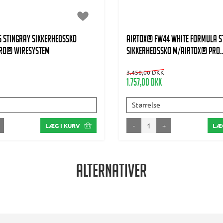
 Stingray Sikkerhedssko
AIRTOX® FW44 WHITE Formula S
RO® wiresystem
Sikkerhedssko m/AIRTOX® PRO..
3.450,00 DKK
1.757,00 DKK
Størrelse
-
+
LÆG I KURV
LÆG
Alternativer