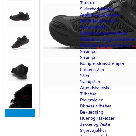
Træsko
Sikkerhedstræsko
Arbejds-og jobtræsko
Almindelige træsko
Gummistøvler
Sikkerhedsgummistøvler
Arbejds- og jobgummistøvler
Almindelige gummistøvler
Strømper
Strømper
Kompressionsstrømper
Indlægssåler
Såler
Svangsåler
Arbejdshandsker
Tilbehør
Plejemidler
Diverse tilbehør
Beklædning
Huer og kasketter
Jakker og Veste
Skjorte jakker