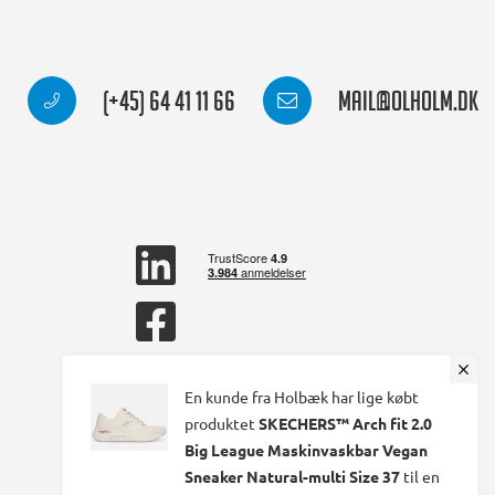
(+45) 64 41 11 66
mail@olholm.dk
linkedin
square
facebook
square
En kunde fra Holbæk har lige købt
produktet
SKECHERS™ Arch fit 2.0
Big League Maskinvaskbar Vegan
Sneaker Natural-multi Size 37
til en