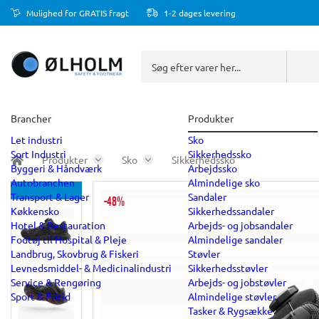
Mulighed for GRATIS fragt
1-2 dages levering
Brancher
Produkter
Let industri
Sko
Sort Industri
Sikkerhedssko
Produkter
Sko
Sikkerhedssko
Byggeri & Håndværk
Arbejdssko
Autobranchen
Almindelige sko
Transport & Lager
Sandaler
-48%
Køkkensko
Sikkerhedssandaler
Hotel & Restauration
Arbejds- og jobsandaler
Fodtøj til Hospital & Pleje
Almindelige sandaler
Landbrug, Skovbrug & Fiskeri
Støvler
Levnedsmiddel- & Medicinalindustri
Sikkerhedsstøvler
Service & Rengøring
Arbejds- og jobstøvler
Sport & Fritid
Almindelige støvler
Tasker & Rygsække