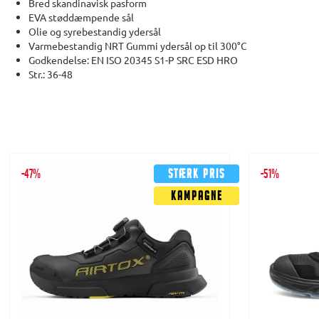
Bred skandinavisk pasform
EVA støddæmpende sål
Olie og syrebestandig ydersål
Varmebestandig NRT Gummi ydersål op til 300°C
Godkendelse: EN ISO 20345 S1-P SRC ESD HRO
Str.: 36-48
-47%
Stærk pris
-51%
Kampagne