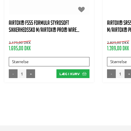
AIRTOX® FS55 Formula Styrosoft
AIRTOX® SR55
Sikkerhedssko m/AIRTOX® PRO® wire...
m/AIRTOX® P
3.175,00 DKK
2.825,00 DKK
1.695,00 DKK
1.399,00 DKK
Størrelse
Størrelse
-
+
-
+
LÆG I KURV