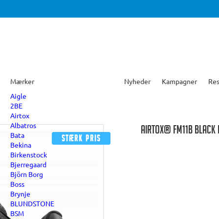
Mærker
Nyheder
Kampagner
Res
Aigle
2BE
Airtox
Albatros
AIRTOX® FM11B BLACK
Bata
Stærk pris
Bekina
Birkenstock
Bjerregaard
Björn Borg
Boss
Brynje
BLUNDSTONE
BSM