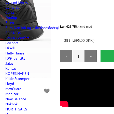
Calvani jobsko
Carhartt
Cofra
Dunlop
Elten
Euro-Dan job-og sikkerhedsfodtøj
FRISTADS
Green Comfort
38 ( 1.695,00 DKK )
Grisport
Hksdk
Helly Hansen
-
+
ID® Identity
Jalas
Kansas
KOPENHAKEN
Kilde Strømper
Lloyd
MaxGuard
Monitor
New Balance
Noknok
NORTH SAILS