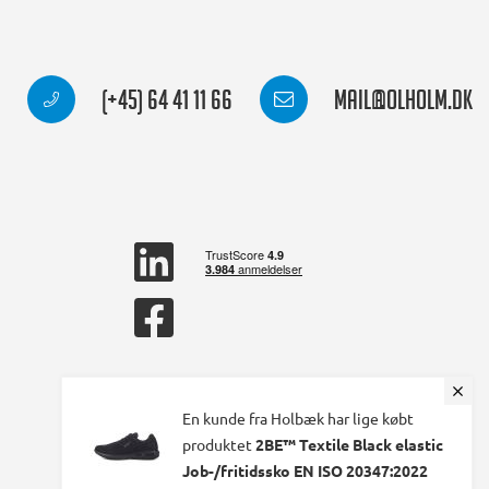
(+45) 64 41 11 66
mail@olholm.dk
linkedin
square
facebook
square
En kunde fra Holbæk har lige købt
produktet
2BE™ Textile Black elastic
Job-/fritidssko EN ISO 20347:2022