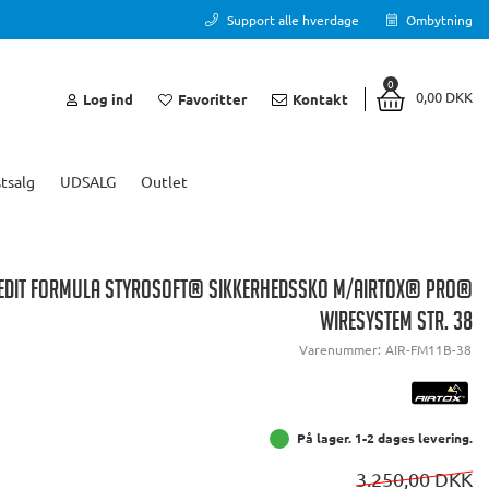
Support alle hverdage
Ombytning
0
0,00 DKK
Log ind
Favoritter
Kontakt
tsalg
UDSALG
Outlet
 EDIT FORMULA STYROSOFT® SIKKERHEDSSKO M/AIRTOX® PRO®
WIRESYSTEM STR. 38
Varenummer:
AIR-FM11B-38
På lager. 1-2 dages levering.
3.250,00 DKK