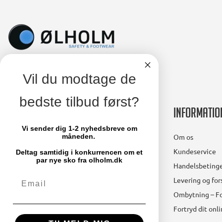
Vil du modtage de
bedste tilbud først?
Kontakt
Informatio
Vi sender dig 1-2 nyhedsbreve om
Ølholm A/S
Om os
måneden.
Lollandsvej 29
Kundeservice
Deltag samtidig i konkurrencen om et
5500 Middelfart
par nye sko fra olholm.dk
Handelsbetinge
Email
Telefon: 64 41 11 66
Levering og fo
mail@olholm.dk
Ombytning – Fo
Fortryd dit onl
CVR-nummer: 47475910