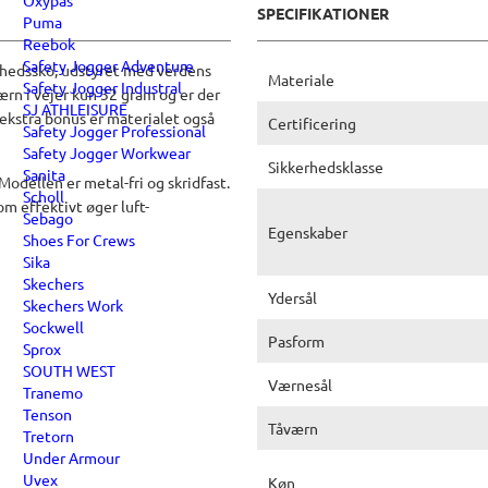
Oxypas
SPECIFIKATIONER
Puma
Reebok
Safety Jogger Adventure
erhedssko, udstyret med verdens
Materiale
Safety Jogger Industral
n i vejer kun 32 gram og er der
SJ ATHLEISURE
kstra bonus er materialet også
Certificering
Safety Jogger Professional
Safety Jogger Workwear
Sikkerhedsklasse
Sanita
odellen er metal-fri og skridfast.
Scholl
m effektivt øger luft-
Sebago
Egenskaber
Shoes For Crews
Sika
Skechers
Ydersål
Skechers Work
Sockwell
Pasform
Sprox
SOUTH WEST
Værnesål
Tranemo
Tenson
Tåværn
Tretorn
Under Armour
Uvex
Køn