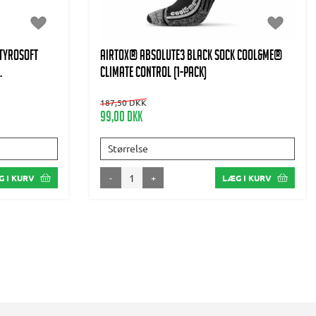
tyrosoft
AIRTOX® Absolute3 Black Sock Cool&Me®
.
climate control (1-pack)
187,50 DKK
99,00 DKK
Størrelse
-
+
 I KURV
LÆG I KURV