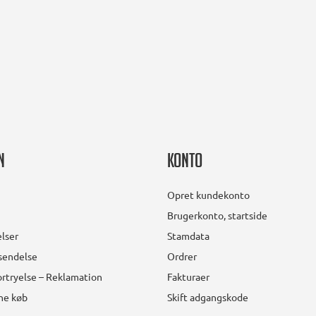
n
Konto
Opret kundekonto
Brugerkonto, startside
lser
Stamdata
rsendelse
Ordrer
rtryelse – Reklamation
Fakturaer
ine køb
Skift adgangskode