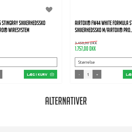
 Stingray Sikkerhedssko
AIRTOX® FW44 WHITE Formula S
RO® wiresystem
Sikkerhedssko m/AIRTOX® PRO..
3.450,00 DKK
1.757,00 DKK
Størrelse
-
+
LÆG I KURV
LÆG
Alternativer