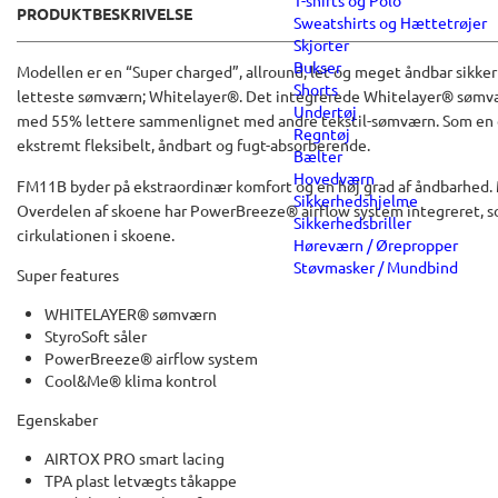
T-shirts og Polo
PRODUKTBESKRIVELSE
Sweatshirts og Hættetrøjer
Skjorter
Bukser
Modellen er en “Super charged”, allround, let og meget åndbar sikk
Shorts
letteste sømværn; Whitelayer®. Det integrerede Whitelayer® sømvær
Undertøj
med 55% lettere sammenlignet med andre tekstil-sømværn. Som en e
Regntøj
ekstremt fleksibelt, åndbart og fugt-absorberende.
Bælter
Hovedværn
FM11B byder på ekstraordinær komfort og en høj grad af åndbarhed. M
Sikkerhedshjelme
Overdelen af skoene har PowerBreeze® airflow system integreret, so
Sikkerhedsbriller
cirkulationen i skoene.
Høreværn / Ørepropper
Støvmasker / Mundbind
Super features
WHITELAYER® sømværn
StyroSoft såler
PowerBreeze® airflow system
Cool&Me® klima kontrol
Egenskaber
AIRTOX PRO smart lacing
TPA plast letvægts tåkappe