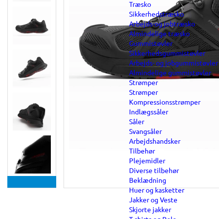
Træsko
Sikkerhedstræsko
Arbejds-og jobtræsko
Almindelige træsko
Gummistøvler
Sikkerhedsgummistøvler
Arbejds- og jobgummistøvler
Almindelige gummistøvler
Strømper
Strømper
Kompressionsstrømper
Indlægssåler
Såler
Svangsåler
Arbejdshandsker
Tilbehør
Plejemidler
Diverse tilbehør
Beklædning
Huer og kasketter
Jakker og Veste
Skjorte jakker