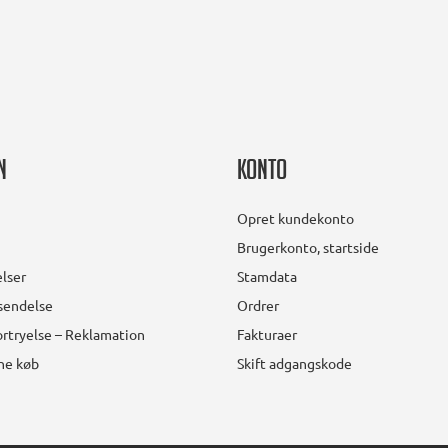
n
Konto
Opret kundekonto
Brugerkonto, startside
lser
Stamdata
rsendelse
Ordrer
rtryelse – Reklamation
Fakturaer
ine køb
Skift adgangskode