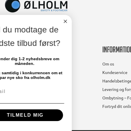
Vil du modtage de
bedste tilbud først?
Kontakt
Informatio
Vi sender dig 1-2 nyhedsbreve om
Ølholm A/S
Om os
måneden.
Lollandsvej 29
Kundeservice
Deltag samtidig i konkurrencen om et
5500 Middelfart
par nye sko fra olholm.dk
Handelsbetinge
Email
Telefon: 64 41 11 66
Levering og fo
mail@olholm.dk
Ombytning – Fo
Fortryd dit onl
CVR-nummer: 47475910
TILMELD MIG