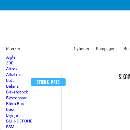
Mærker
Nyheder
Kampagner
Res
Aigle
2BE
Airtox
Albatros
SIKA®
Bata
Stærk pris
Bekina
Birkenstock
Bjerregaard
Björn Borg
Boss
Brynje
BLUNDSTONE
BSM