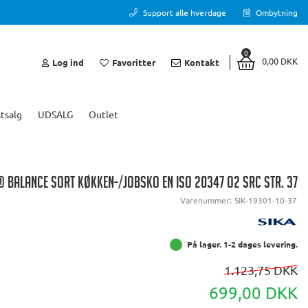
Support alle hverdage
Ombytning
0
0,00 DKK
Log ind
Favoritter
Kontakt
tsalg
UDSALG
Outlet
 BALANCE SORT KØKKEN-/JOBSKO EN ISO 20347 O2 SRC STR. 37
Varenummer:
SIK-19301-10-37
På lager. 1-2 dages levering.
1.123,75 DKK
699,00 DKK