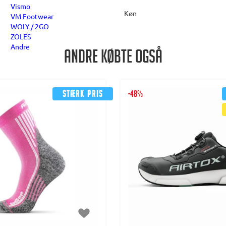
Vismo
Køn
VM Footwear
WOLY / 2GO
ZOLES
Andre
Andre købte også
Stærk pris
-48%