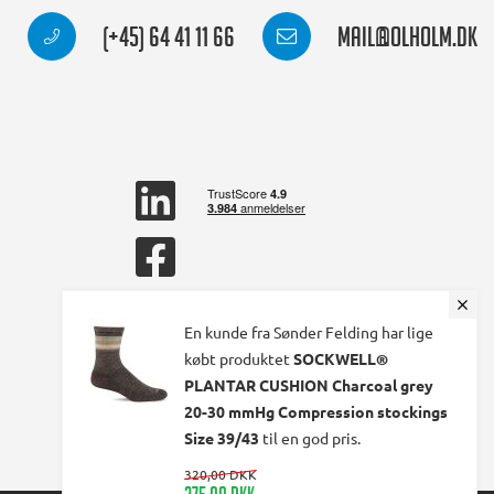
(+45) 64 41 11 66
mail@olholm.dk
linkedin
square
facebook
square
En kunde fra Sønder Felding har lige
købt produktet
SOCKWELL®
PLANTAR CUSHION Charcoal grey
20-30 mmHg Compression stockings
Size 39/43
til en god pris.
320,00 DKK