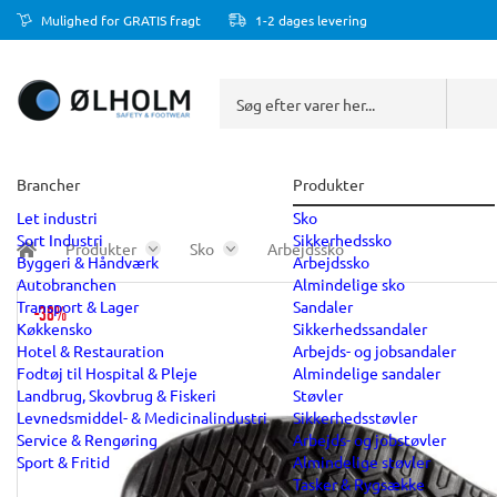
Mulighed for GRATIS fragt
1-2 dages levering
Brancher
Produkter
Let industri
Sko
Sort Industri
Sikkerhedssko
Produkter
Sko
Arbejdssko
Byggeri & Håndværk
Arbejdssko
Autobranchen
Almindelige sko
Transport & Lager
Sandaler
-38%
Køkkensko
Sikkerhedssandaler
Hotel & Restauration
Arbejds- og jobsandaler
Fodtøj til Hospital & Pleje
Almindelige sandaler
Landbrug, Skovbrug & Fiskeri
Støvler
Levnedsmiddel- & Medicinalindustri
Sikkerhedsstøvler
Service & Rengøring
Arbejds- og jobstøvler
Sport & Fritid
Almindelige støvler
Tasker & Rygsække