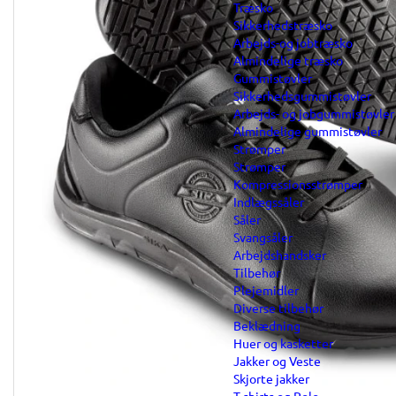
Træsko
Sikkerhedstræsko
Arbejds-og jobtræsko
Almindelige træsko
Gummistøvler
Sikkerhedsgummistøvler
Arbejds- og jobgummistøvler
Almindelige gummistøvler
Strømper
Strømper
Kompressionsstrømper
Indlægssåler
Såler
Svangsåler
Arbejdshandsker
Tilbehør
Plejemidler
Diverse tilbehør
Beklædning
Huer og kasketter
Jakker og Veste
Skjorte jakker