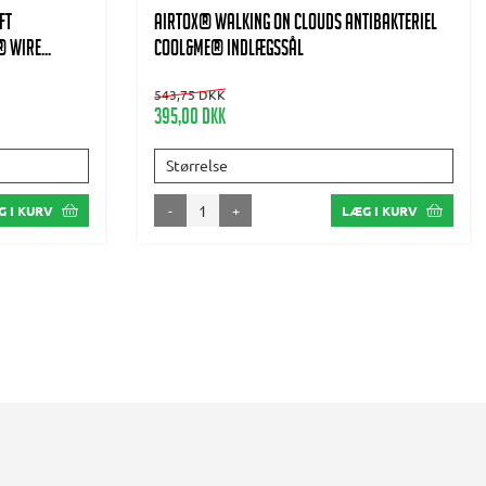
ft
AIRTOX® Walking on clouds antibakteriel
 wire...
Cool&Me® indlægssål
543,75 DKK
395,00 DKK
Størrelse
-
+
 I KURV
LÆG I KURV