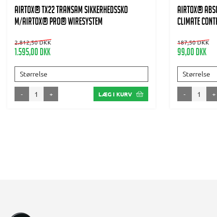
AIRTOX® TX22 TransAm Sikkerhedssko
AIRTOX® Abs
m/AIRTOX® PRO® wiresystem
climate contr
2.812,50 DKK
187,50 DKK
1.595,00 DKK
99,00 DKK
Størrelse
Størrelse
-
+
-
+
LÆG I KURV