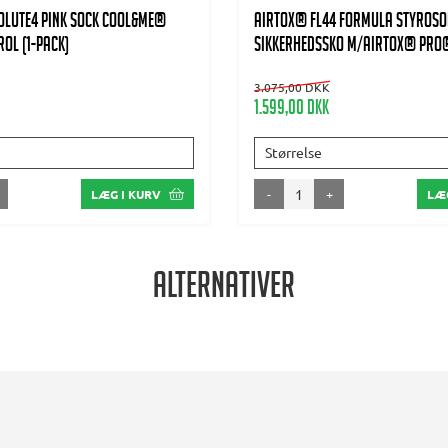
olute4 Pink Sock Cool&Me®
AIRTOX® FL44 Formula Styroso
ol (1-pack)
Sikkerhedssko m/AIRTOX® PRO®
3.075,00 DKK
1.599,00 DKK
Størrelse
-
+
LÆG I KURV
LÆG
Alternativer