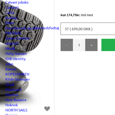
Calvani jobsko
Carhartt
Cofra
Dunlop
Elten
Euro-Dan job-og sikkerhedsfodtøj
37 ( 699,00 DKK )
FRISTADS
Green Comfort
Grisport
-
+
Hksdk
Helly Hansen
ID® Identity
Jalas
Kansas
KOPENHAKEN
Kilde Strømper
Lloyd
MaxGuard
Monitor
New Balance
Noknok
NORTH SAILS