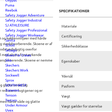
Oxypas
Puma
Reebok
SPECIFIKATIONER
Safety Jogger Adventure
Safety Jogger Industral
SJ ATHLEISURE
Materiale
Safety Jogger Professional
Safety Jogger Workwear
Certificering
CA og køkkenmiljøer med hårde
Sanita
g stødabsorberende. Skoene er af
Scholl
Sikkerhedsklasse
modstandsdygtig overfor
Sebago
til med ekstra forstærkende
Shoes For Crews
Sika
transporterende. Skoene er nemme
Egenskaber
Skechers
Skechers Work
Sockwell
Ydersål
Sprox
g glatte underlag
SOUTH WEST
Pasform
Tranemo
 reducerer lugtgener og er
Tenson
Vægt
Tretorn
 med hårde våde og glatte
Under Armour
Vægt gælder for størrelse
Uvex