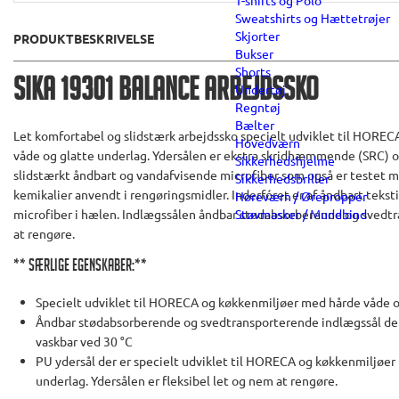
T-shirts og Polo
Sweatshirts og Hættetrøjer
Skjorter
PRODUKTBESKRIVELSE
Bukser
Shorts
Sika 19301 Balance Arbejdssko
Undertøj
Regntøj
Bælter
Let komfortabel og slidstærk arbejdssko specielt udviklet til HORE
Hovedværn
våde og glatte underlag. Ydersålen er ekstra skridhæmmende (SRC) o
Sikkerhedshjelme
slidstærkt åndbart og vandafvisende microfiber som også er testet 
Sikkerhedsbriller
kemikalier anvendt i rengøringsmidler. Inderfóret er af åndbart teks
Høreværn / Ørepropper
Støvmasker / Mundbind
microfiber i hælen. Indlægssålen åndbar stødabsorberende og sved
at rengøre.
** Særlige egenskaber:**
Specielt udviklet til HORECA og køkkenmiljøer med hårde våde o
Åndbar stødabsorberende og svedtransporterende indlægssål der
vaskbar ved 30 °C
PU ydersål der er specielt udviklet til HORECA og køkkenmiljøer
underlag. Ydersålen er fleksibel let og nem at rengøre.