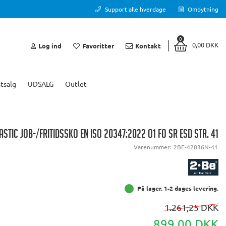
Support alle hverdage
Ombytning
0
0,00 DKK
Log ind
Favoritter
Kontakt
tsalg
UDSALG
Outlet
ASTIC JOB-/FRITIDSSKO EN ISO 20347:2022 O1 FO SR ESD STR. 41
Varenummer:
2BE-42836N-41
På lager. 1-2 dages levering.
1.261,25 DKK
899,00 DKK