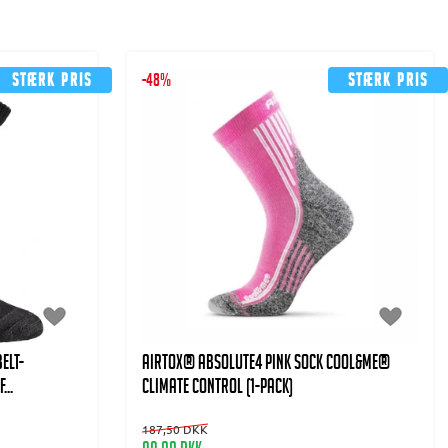
Stærk pris
-48%
Stærk pris
elt-
AIRTOX® Absolute4 Pink Sock Cool&Me®
...
climate control (1-pack)
187,50 DKK