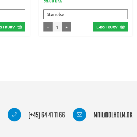
99,00 DKK
Størrelse
-
+
 I KURV
LÆG I KURV
(+45) 64 41 11 66
mail@olholm.dk