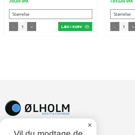
310,00 DKK
1.695,00 DKK
Størrelse
Størrelse
-
+
-
+
LÆG I KURV
Vil du modtage de