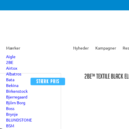
Mærker
Nyheder
Kampagner
Res
Aigle
2BE
Airtox
Albatros
2BE™ TEXTILE BLACK EL
Bata
Stærk pris
Bekina
Birkenstock
Bjerregaard
Björn Borg
Boss
Brynje
BLUNDSTONE
BSM