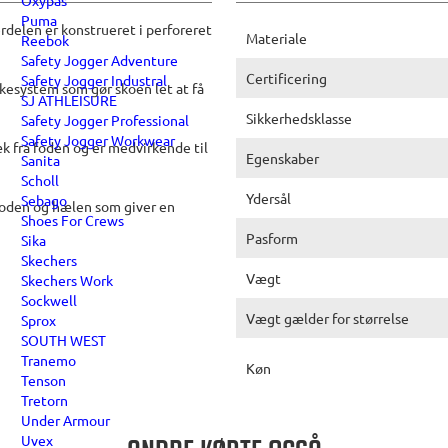
Oxypas
Puma
delen er konstrueret i perforeret
Materiale
Reebok
Safety Jogger Adventure
Certificering
Safety Jogger Industral
kesystem som gør skoen let at få
SJ ATHLEISURE
Sikkerhedsklasse
Safety Jogger Professional
Safety Jogger Workwear
k fra foden og er medvirkende til
Egenskaber
Sanita
Scholl
Ydersål
Sebago
rfoden og hælen som giver en
Shoes For Crews
Pasform
Sika
Skechers
Vægt
Skechers Work
Sockwell
Vægt gælder for størrelse
Sprox
SOUTH WEST
Tranemo
Køn
Tenson
Tretorn
Under Armour
Uvex