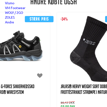
Andre købte også
Vismo
VM Footwear
WOLY / 2GO
ZOLES
Stærk pris
-34%
Andre
 G-force Sikkerhedssko
JALAS® Heavy weight Sort dobb
RO® wiresystem
frottéstrikket strømpe i naturf
90,12 DKK