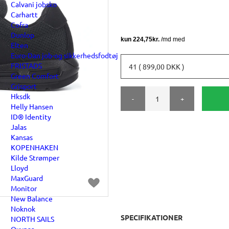
Calvani jobsko
Carhartt
Cofra
Dunlop
Elten
Euro-Dan job-og sikkerhedsfodtøj
FRISTADS
41 ( 899,00 DKK )
Green Comfort
Grisport
Hksdk
-
+
Helly Hansen
ID® Identity
Jalas
Kansas
KOPENHAKEN
Kilde Strømper
Lloyd
MaxGuard
Monitor
New Balance
Noknok
SPECIFIKATIONER
NORTH SAILS