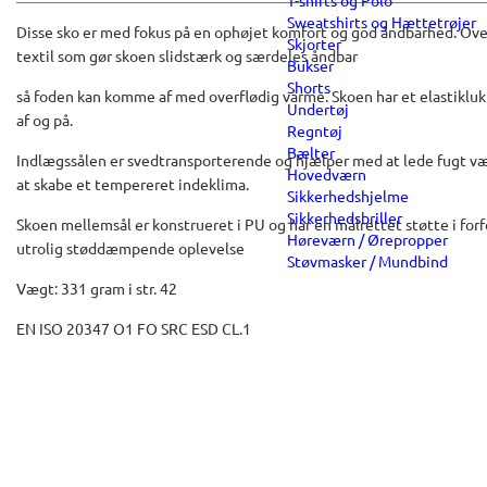
T-shirts og Polo
Sweatshirts og Hættetrøjer
Disse sko er med fokus på en ophøjet komfort og god åndbarhed. Over
Skjorter
textil som gør skoen slidstærk og særdeles åndbar
Bukser
Shorts
så foden kan komme af med overflødig varme. Skoen har et elastikluk
Undertøj
af og på.
Regntøj
Bælter
Indlægssålen er svedtransporterende og hjælper med at lede fugt væ
Hovedværn
at skabe et tempereret indeklima.
Sikkerhedshjelme
Sikkerhedsbriller
Skoen mellemsål er konstrueret i PU og har en målrettet støtte i fo
Høreværn / Ørepropper
utrolig støddæmpende oplevelse
Støvmasker / Mundbind
Vægt: 331 gram i str. 42
EN ISO 20347 O1 FO SRC ESD CL.1