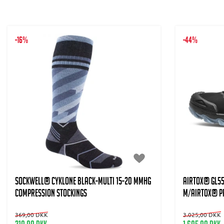
-16%
-44%
SOCKWELL® CYKLONE Black-Multi 15-20 mmHg
AIRTOX® GL55
Compression stockings
m/AIRTOX® P
369,00 DKK
3.025,00 DKK