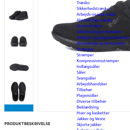
Træsko
Sikkerhedstræsko
Arbejds-og jobtræsko
Almindelige træsko
Gummistøvler
Sikkerhedsgummistøvler
Arbejds- og jobgummistøvler
Almindelige gummistøvler
Strømper
Strømper
Kompressionsstrømper
Indlægssåler
Såler
Svangsåler
Arbejdshandsker
Tilbehør
Plejemidler
Diverse tilbehør
Beklædning
Huer og kasketter
Jakker og Veste
PRODUKTBESKRIVELSE
Skjorte jakker