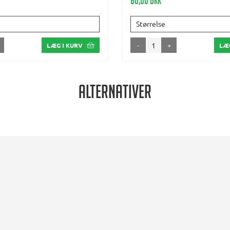
60,00 DKK
Størrelse
-
+
LÆG I KURV
LÆG
Alternativer