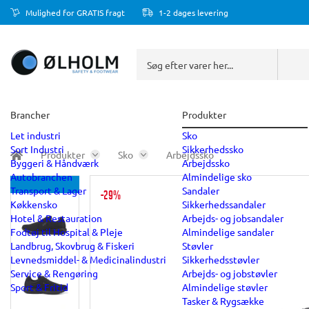
Mulighed for GRATIS fragt
1-2 dages levering
Brancher
Produkter
Let industri
Sko
Sort Industri
Sikkerhedssko
Produkter
Sko
Arbejdssko
Byggeri & Håndværk
Arbejdssko
Autobranchen
Almindelige sko
Transport & Lager
Sandaler
-29%
Køkkensko
Sikkerhedssandaler
Hotel & Restauration
Arbejds- og jobsandaler
Fodtøj til Hospital & Pleje
Almindelige sandaler
Landbrug, Skovbrug & Fiskeri
Støvler
Levnedsmiddel- & Medicinalindustri
Sikkerhedsstøvler
Service & Rengøring
Arbejds- og jobstøvler
Sport & Fritid
Almindelige støvler
Tasker & Rygsække