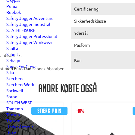
Oxypas
Puma
Certificering
Reebok
Safety Jogger Adventure
Sikkerhedsklasse
Safety Jogger Industral
SJ ATHLEISURE
Ydersål
Safety Jogger Professional
Safety Jogger Workwear
Pasform
Sanita
Scholl
antistatisk.
Køn
Sebago
Shoes For Crews
tent med Euro-Dan Schock Absorber
Sika
Skechers
Skechers Work
Andre købte også
Sockwell
Sprox
SOUTH WEST
Tranemo
Stærk pris
-16%
Tenson
Tretorn
Under Armour
Uvex