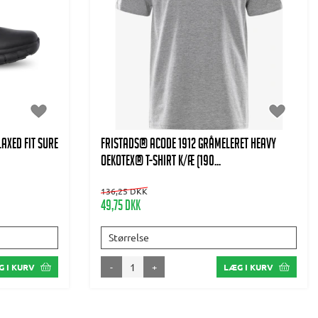
AXED FIT SURE
FRISTADS® Acode 1912 GRÅMELERET Heavy
Oekotex® T-Shirt K/Æ (190...
136,25 DKK
49,75 DKK
Størrelse
-
+
 I KURV
LÆG I KURV