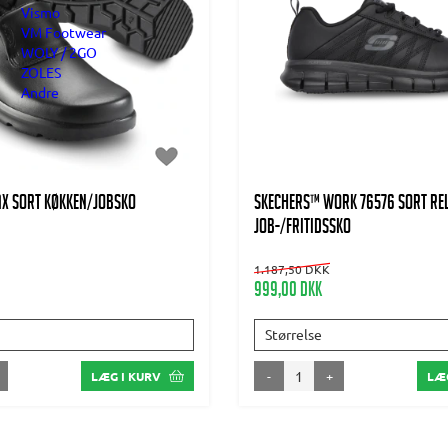
Vismo
VM Footwear
WOLY / 2GO
ZOLES
Andre
X SORT KØKKEN/JOBSKO
SKECHERS™ WORK 76576 SORT REL
JOB-/FRITIDSSKO
1.187,50 DKK
999,00 DKK
Størrelse
-
+
LÆG I KURV
LÆG