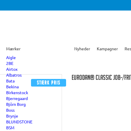
Mærker
Nyheder
Kampagner
Res
Aigle
2BE
Airtox
Albatros
EURODAN® CLASSIC JOB-/FRIT
Bata
Stærk pris
Bekina
Birkenstock
Bjerregaard
Björn Borg
Boss
Brynje
BLUNDSTONE
BSM