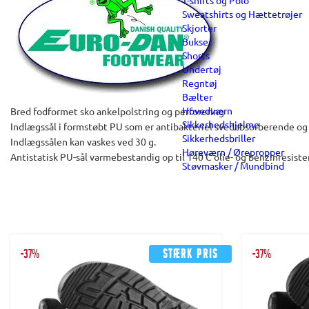
T-shirts og Polo
Sweatshirts og Hættetrøjer
Skjorter
Bukser
Shorts
Undertøj
Regntøj
Bælter
Hovedværn
Bred fodformet sko ankelpolstring og perforering
Sikkerhedshjelme
Indlægssål i formstøbt PU som er antibakteriel svedabsorberende og 
Sikkerhedsbriller
Indlægssålen kan vaskes ved 30 g.
Høreværn / Ørepropper
Antistatisk PU-sål varmebestandig op til 140 C olie- og benzinresis
Støvmasker / Mundbind
-37%
Stærk pris
-37%