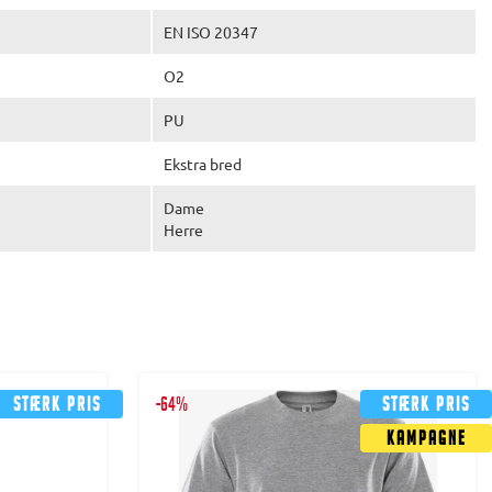
EN ISO 20347
O2
PU
Ekstra bred
Dame
Herre
Stærk pris
-64%
Stærk pris
Kampagne