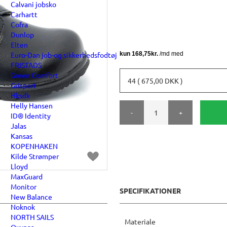
Calvani jobsko
Carhartt
Cofra
Dunlop
Elten
Euro-Dan job-og sikkerhedsfodtøj
FRISTADS
Green Comfort
44 ( 675,00 DKK )
Grisport
Hksdk
Helly Hansen
-
+
ID® Identity
Jalas
Kansas
KOPENHAKEN
Kilde Strømper
Lloyd
MaxGuard
Monitor
SPECIFIKATIONER
New Balance
Noknok
NORTH SAILS
Materiale