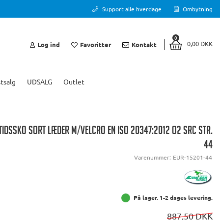
Support alle hverdage
Ombytning
0
0,00 DKK
Log ind
Favoritter
Kontakt
tsalg
UDSALG
Outlet
IDSSKO SORT LÆDER M/VELCRO EN ISO 20347:2012 O2 SRC STR.
44
Varenummer:
EUR-15201-44
På lager. 1-2 dages levering.
887,50 DKK