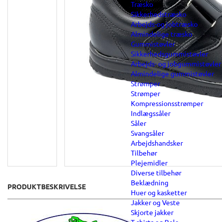
Træsko
Sikkerhedstræsko
Arbejds-og jobtræsko
Almindelige træsko
Gummistøvler
Sikkerhedsgummistøvler
Arbejds- og jobgummistøvler
Almindelige gummistøvler
Strømper
Strømper
Kompressionsstrømper
Indlægssåler
Såler
Svangsåler
Arbejdshandsker
Tilbehør
Plejemidler
Diverse tilbehør
Beklædning
PRODUKTBESKRIVELSE
Huer og kasketter
Jakker og Veste
Skjorte jakker