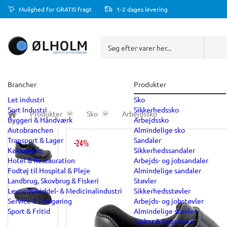
Mulighed for GRATIS fragt
1-2 dages levering
Brancher
Produkter
Let industri
Sko
Sort Industri
Sikkerhedssko
Produkter
Sko
Arbejdssko
Byggeri & Håndværk
Arbejdssko
Autobranchen
Almindelige sko
Transport & Lager
Sandaler
-24%
Køkkensko
Sikkerhedssandaler
Hotel & Restauration
Arbejds- og jobsandaler
Fodtøj til Hospital & Pleje
Almindelige sandaler
Landbrug, Skovbrug & Fiskeri
Støvler
Levnedsmiddel- & Medicinalindustri
Sikkerhedsstøvler
Service & Rengøring
Arbejds- og jobstøvler
Sport & Fritid
Almindelige støvler
Tasker & Rygsække