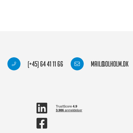
(+45) 64 41 11 66
mail@olholm.dk
linkedin
square
facebook
square