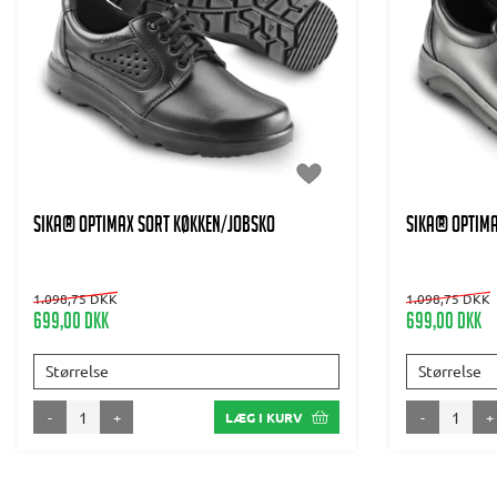
SIKA® OPTIMAX SORT KØKKEN/JOBSKO
SIKA® OPTIMA
1.098,75 DKK
1.098,75 DKK
699,00 DKK
699,00 DKK
Størrelse
Størrelse
-
+
-
+
LÆG I KURV