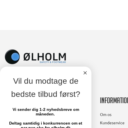
Vil du modtage de
bedste tilbud først?
Kontakt
Informatio
Vi sender dig 1-2 nyhedsbreve om
Ølholm A/S
Om os
måneden.
Lollandsvej 29
Kundeservice
Deltag samtidig i konkurrencen om et
par nye sko fra olholm.dk