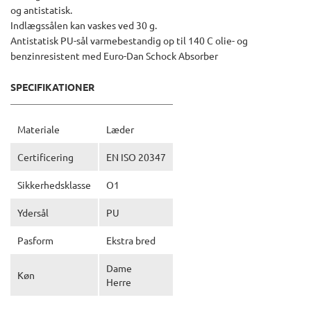
og antistatisk.
Indlægssålen kan vaskes ved 30 g.
Antistatisk PU-sål varmebestandig op til 140 C olie- og
benzinresistent med Euro-Dan Schock Absorber
SPECIFIKATIONER
Materiale
Læder
Certificering
EN ISO 20347
Sikkerhedsklasse
O1
Ydersål
PU
Pasform
Ekstra bred
Dame
Køn
Herre