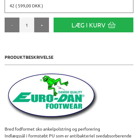
42 ( 599,00 DKK )
LÆG I KURV
-
+
PRODUKTBESKRIVELSE
Bred fodformet sko ankelpolstring og perforering
Indlægssål i formstøbt PU som er antibakteriel svedabsorberende