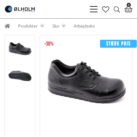
0
bars
heart
search
light
light
light
Produkter
Sko
Arbejdssko
-30%
Stærk pris