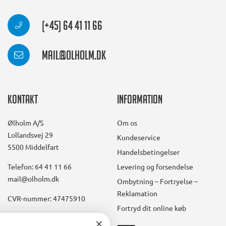
(+45) 64 41 11 66
mail@olholm.dk
Kontakt
Information
Ølholm A/S
Om os
Lollandsvej 29
Kundeservice
5500 Middelfart
Handelsbetingelser
Telefon: 64 41 11 66
Levering og forsendelse
mail@olholm.dk
Ombytning – Fortryelse –
Reklamation
CVR-nummer: 47475910
Fortryd dit online køb