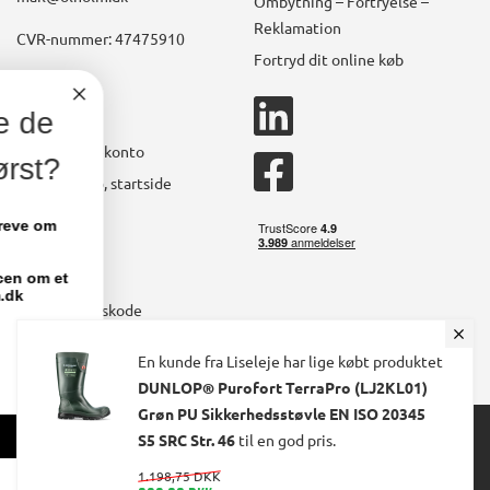
Ombytning – Fortryelse –
Reklamation
CVR-nummer: 47475910
Fortryd dit online køb
Konto
linkedin
Vil du modtage de
square
Opret kundekonto
bedste tilbud først?
facebook
Brugerkonto, startside
square
Stamdata
Vi sender dig 1-2 nyhedsbreve om
måneden.
Ordrer
Fakturaer
Deltag samtidig i konkurrencen om et
par nye sko fra olholm.dk
Skift adgangskode
Email
En kunde fra Liseleje har lige købt produktet
DUNLOP® Purofort TerraPro (LJ2KL01)
Grøn PU Sikkerhedsstøvle EN ISO 20345
© 2024 Ølholm A/S. All Rights Reserved.
TILMELD MIG
S5 SRC Str. 46
til en god pris.
1.198,75 DKK