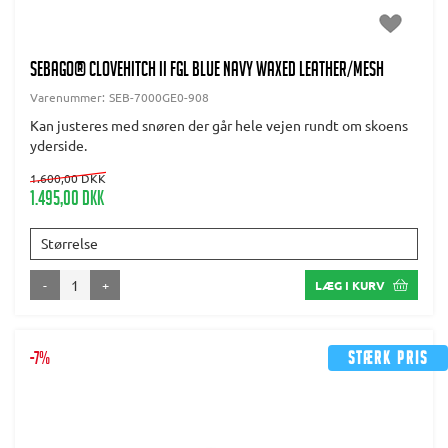
SEBAGO® Clovehitch II FGL Blue navy waxed leather/mesh
Varenummer:
SEB-7000GE0-908
Kan justeres med snøren der går hele vejen rundt om skoens
yderside.
1.600,00 DKK
1.495,00 DKK
Størrelse
-
+
LÆG I KURV
-7%
Stærk pris