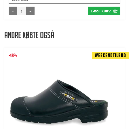
-
+
LÆG I KURV
Andre købte også
-48%
Weekendtilbud