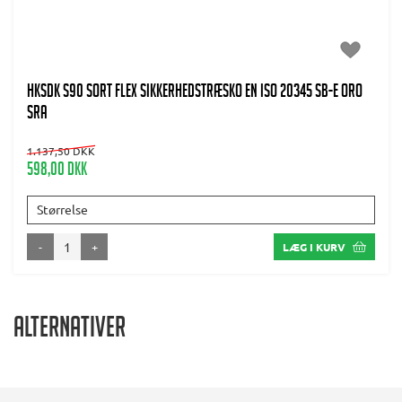
HKSDK S90 Sort flex Sikkerhedstræsko EN ISO 20345 SB-E ORO
SRA
1.137,50 DKK
598,00 DKK
Størrelse
-
+
LÆG I KURV
Alternativer