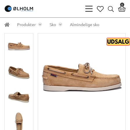
0
bars
heart
search
light
light
light
Produkter
Sko
Almindelige sko