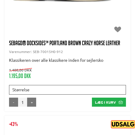
SEBAGO® Docksides™ Portland Brown crazy horse leather
Varenummer:
SEB-70015H0-912
Klassikeren over alle klassikere inden for sejlersko
1.400,00 DKK
1.195,00 DKK
Størrelse
-
+
LÆG I KURV
-43%