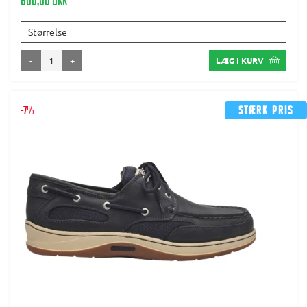
600,00 DKK
Størrelse
-
+
LÆG I KURV
-7%
Stærk pris